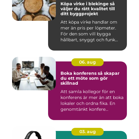
Köpa virke i blekinge så
väljer du rätt kvalitet till
ditt byggprojekt
Att köpa virke handlar om
mer än pris per löpmeter.
För den som vill bygga
hållbart, snyggt och funk...
06. aug
Boka konferens så skapar
du ett möte som gör
skillnad
Att samla kollegor för en
konferens är mer än att boka
lokaler och ordna fika. En
genomtänkt konfere...
03. aug