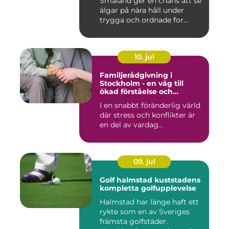
Småland ger en chans att se
älgar på nära håll under
trygga och ordnade for...
10. jul
Familjerådgivning i
Stockholm - en väg till
ökad förståelse och
harmoni
I en snabbt föränderlig värld
där stress och konflikter är
en del av vardag...
09. jul
Golf halmstad kuststadens
kompletta golfupplevelse
Halmstad har länge haft ett
rykte som en av Sveriges
främsta golfstäder.