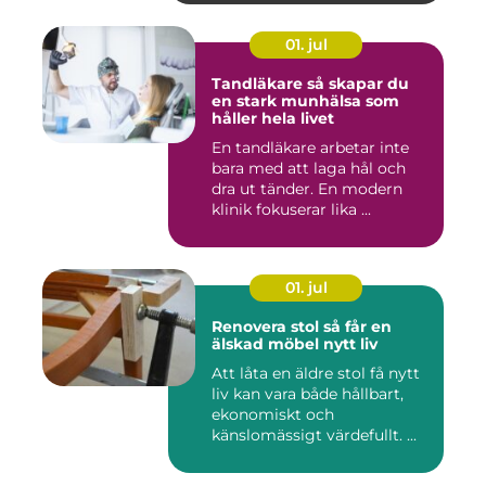
01. jul
Tandläkare så skapar du
en stark munhälsa som
håller hela livet
En tandläkare arbetar inte
bara med att laga hål och
dra ut tänder. En modern
klinik fokuserar lika ...
01. jul
Renovera stol så får en
älskad möbel nytt liv
Att låta en äldre stol få nytt
liv kan vara både hållbart,
ekonomiskt och
känslomässigt värdefullt. ...