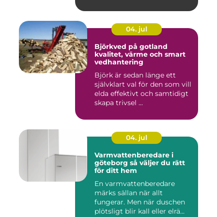
04. jul
Björkved på gotland
kvalitet, värme och smart
vedhantering
Björk är sedan länge ett
självklart val för den som vill
elda effektivt och samtidigt
skapa trivsel ...
04. jul
Varmvattenberedare i
göteborg så väljer du rätt
för ditt hem
En varmvattenberedare
märks sällan när allt
fungerar. Men när duschen
plötsligt blir kall eller elrä...