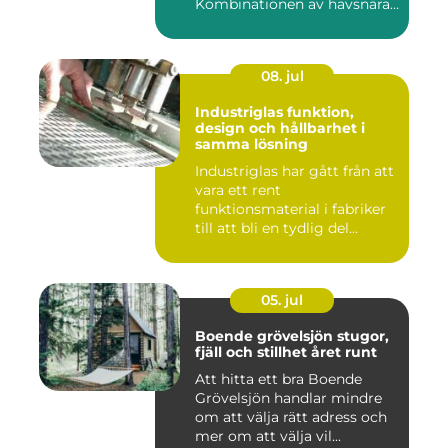
Kombinationen av havsnära
b...
08. jul
Industriglas funktion,
design och hållbarhet i
samma lösning
Industriglas har gått från att
vara ett rent
funktionsmaterial i fabriker
till att bli en tydlig del...
05. jul
Boende grövelsjön stugor,
fjäll och stillhet året runt
Att hitta ett bra Boende
Grövelsjön handlar mindre
om att välja rätt adress och
mer om att välja vil...