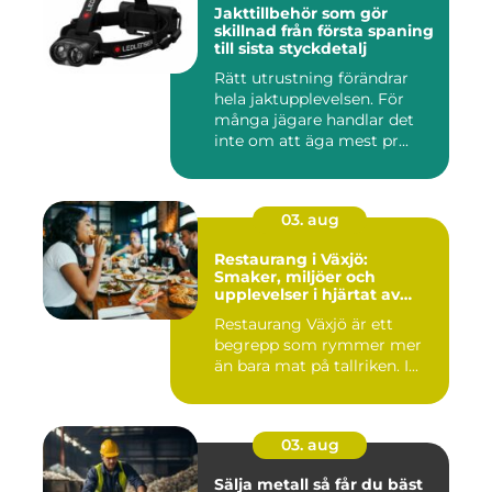
Jakttillbehör som gör
skillnad från första spaning
till sista styckdetalj
Rätt utrustning förändrar
hela jaktupplevelsen. För
många jägare handlar det
inte om att äga mest pr...
03. aug
Restaurang i Växjö:
Smaker, miljöer och
upplevelser i hjärtat av
Småland
Restaurang Växjö är ett
begrepp som rymmer mer
än bara mat på tallriken. I...
03. aug
Sälja metall så får du bäst