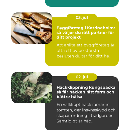
03. jul
Byggföretag i Katrineholm:
så väljer du rätt partner för
ditt projekt
Att anlita ett byggföretag är
ofta ett av de största
besluten du tar för ditt he...
02. jul
Häckklippning kungsbacka
så får häcken rätt form och
bättre hälsa
En välklippt häck ramar in
tomten, ger insynsskydd och
skapar ordning i trädgården.
Samtidigt är häc...