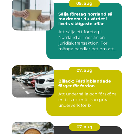
09. aug
Sälja företag norrland så
maximerar du värdet i
livets viktigaste affär
Att sälja ett företag i
Norrland är mer än en
juridisk transaktion. För
många handlar det om att
läm...
07. aug
Billack: Färdigblandade
färger för fordon
Att underhålla och försköna
en bils exteriör kan göra
underverk för b...
07. aug