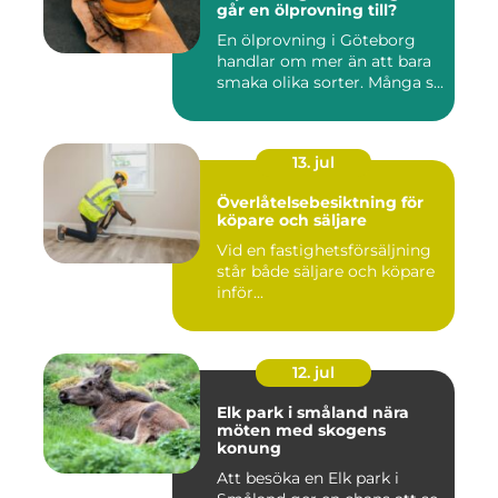
går en ölprovning till?
En ölprovning i Göteborg
handlar om mer än att bara
smaka olika sorter. Många s...
13. jul
Överlåtelsebesiktning för
köpare och säljare
Vid en fastighetsförsäljning
står både säljare och köpare
inför...
12. jul
Elk park i småland nära
möten med skogens
konung
Att besöka en Elk park i