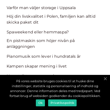
Varför man väljer storage i Uppsala
Höj din livskvalitet i Polen, familjen kan alltid
skicka paket dit
Spaweekend eller hemmaspa?
En pistmaskin som höjer nivån på
anläggningen
Pianomusik som lever i hundratals år
Kampen skapar mening i livet
Nya utsikter ger nya val
På vores website bruges cookies til at huske dine
Musiken öppnar upp nya världar
indstillinger, statistik og personalisering af indhold og
annoncer. Denne information deles med tredjepart. Ved
Har du koll på vilka attefallshus regler som
fortsat brug af websiden godkender du cookiepolitikken.
gäller?
Ok
Privatlivspolitik