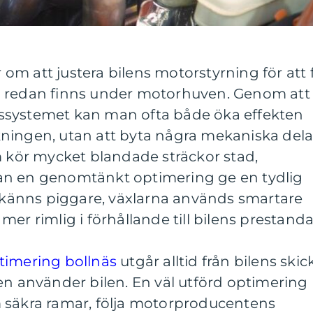
m att justera bilens motorstyrning för att 
m redan finns under motorhuven. Genom att
ssystemet kan man ofta både öka effekten
ningen, utan att byta några mekaniska dela
m kör mycket blandade sträckor stad,
an en genomtänkt optimering ge en tydlig
n känns piggare, växlarna används smartare
er rimlig i förhållande till bilens prestanda
imering bollnäs
utgår alltid från bilens skick
en använder bilen. En väl utförd optimering
 säkra ramar, följa motorproducentens