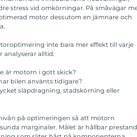
dre stress vid omkörningar. På småvägar m
optimerad motor dessutom en jämnare och
a.
oroptimering inte bara mer effekt till varje
r analyserar alltid:
e är motorn i gott skick?
 har bilen använts tidigare?
ket släpdragning, stadskörning eller
nivån på optimeringen så att motorn
sunda marginaler. Målet är hållbar prestand
ökning som sliter hårt på komponenterna.