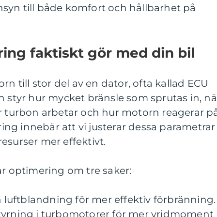
syn till både komfort och hållbarhet på
ng faktiskt gör med din bil
rn till stor del av en dator, ofta kallad ECU
n styr hur mycket bränsle som sprutas in, nä
ur turbon arbetar och hur motorn reagerar p
ng innebär att vi justerar dessa parametrar
esurser mer effektivt.
ar optimering om tre saker:
h luftblandning för mer effektiv förbränning.
tyrning i turbomotorer för mer vridmoment