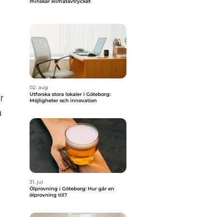
minskar klimatavtrycket
02. aug
Utforska stora lokaler i Göteborg:
r
Möjligheter och innovation
å
31. jul
Ölprovning i Göteborg: Hur går en
ölprovning till?