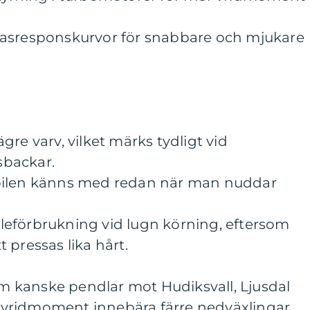
gasresponskurvor för snabbare och mjukare
re varv, vilket märks tydligt vid
backar.
bilen känns med redan när man nuddar
nsleförbrukning vid lugn körning, eftersom
 pressas lika hårt.
som kanske pendlar mot Hudiksvall, Ljusdal
at vridmoment innebära färre nedväxlingar,