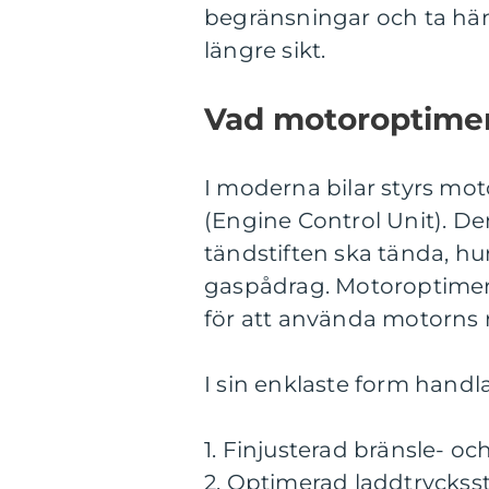
begränsningar och ta hän
längre sikt.
Vad motoroptimeri
I moderna bilar styrs moto
(Engine Control Unit). De
tändstiften ska tända, h
gaspådrag. Motoroptimeri
för att använda motorns r
I sin enklaste form handl
1. Finjusterad bränsle- oc
2. Optimerad laddtryckss