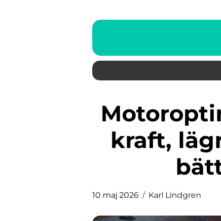
Motoroptimering bollnäs mer
kraft, lä
bät
10 maj 2026
Karl Lindgren