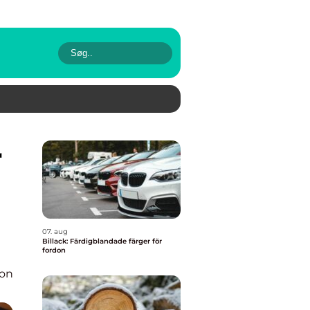
07. aug
Billack: Färdigblandade färger för
fordon
ion