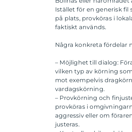
Bollnäs eller närområdet 
Istället för en generisk fi
på plats, provköras i loka
faktiskt används.
Några konkreta fördelar 
– Möjlighet till dialog: F
vilken typ av körning s
mot exempelvis dragkörn
vardagskörning.
– Provkörning och finjust
provköras i omgivningarn
aggressiv eller om förare
justeras.