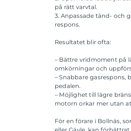
på rätt varvtal.
3. Anpassade tänd- och 
respons.
Resultatet blir ofta:
– Bättre vridmoment på läg
omkörningar och uppförs
– Snabbare gasrespons, 
pedalen.
– Möjlighet till lägre brä
motorn orkar mer utan att
För en förare i Bollnäs, 
eller Gävle, kan förbättr