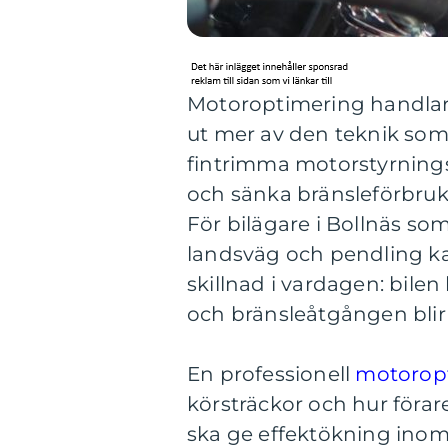
Motoroptimering handlar o
ut mer av den teknik so
fintrimma motorstyrning
och sänka bränsleförbruk
För bilägare i Bollnäs so
landsväg och pendling k
skillnad i vardagen: bile
och bränsleåtgången blir m
En professionell
motoropt
körsträckor och hur förar
ska ge effektökning inom