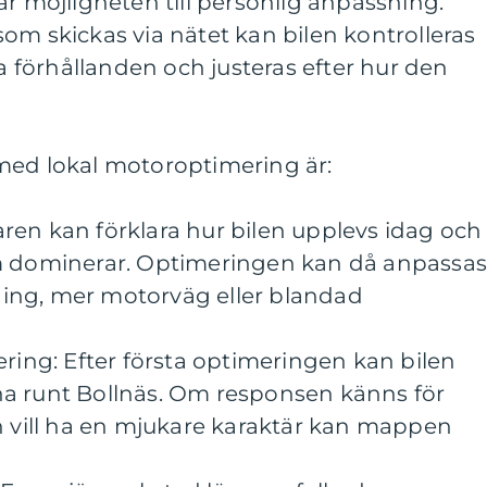
är möjligheten till personlig anpassning.
l som skickas via nätet kan bilen kontrolleras
la förhållanden och justeras efter hur den
med lokal motoroptimering är:
öraren kan förklara hur bilen upplevs idag och
om dominerar. Optimeringen kan då anpassa
ing, mer motorväg eller blandad
ering: Efter första optimeringen kan bilen
a runt Bollnäs. Om responsen känns för
n vill ha en mjukare karaktär kan mappen