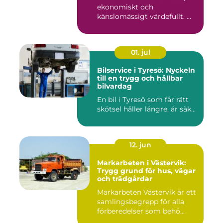
ekonomiskt och
känslomässigt värdefullt. ...
01. jul
Bilservice i Tyresö: Nyckeln
till en trygg och hållbar
bilvardag
En bil i Tyresö som får rätt
skötsel håller längre, är säk...
12. jun
Markarbeten i Västervik:
Trygg grund för hus, vägar
och trädgårdar
Markarbeten Västervik är ett
samlingsbegrepp för alla
förberedelser som behö...