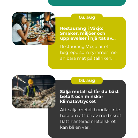
03. aug
Restaurang i Växjö:
Smaker, miljöer och
upplevelser i hjärtat av
Småland
Restaurang Växjö är ett
begrepp som rymmer mer
än bara mat på tallriken. I...
03. aug
Sälja metall så får du bäst
betalt och minskar
klimatavtrycket
Att sälja metall handlar inte
bara om att bli av med skrot.
Rätt hanterad metallskrot
kan bli en vär...