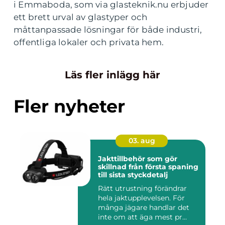
i Emmaboda, som via glasteknik.nu erbjuder
ett brett urval av glastyper och
måttanpassade lösningar för både industri,
offentliga lokaler och privata hem.
Läs fler inlägg här
Fler nyheter
03. aug
Jakttillbehör som gör
skillnad från första spaning
till sista styckdetalj
Rätt utrustning förändrar
hela jaktupplevelsen. För
många jägare handlar det
inte om att äga mest pr...