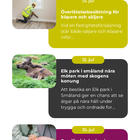
13. jul
Överlåtelsebesiktning för
köpare och säljare
Vid en fastighetsförsäljning
står både säljare och köpare
inför...
12. jul
Elk park i småland nära
möten med skogens
konung
Att besöka en Elk park i
Småland ger en chans att se
älgar på nära håll under
trygga och ordnade for...
10. jul