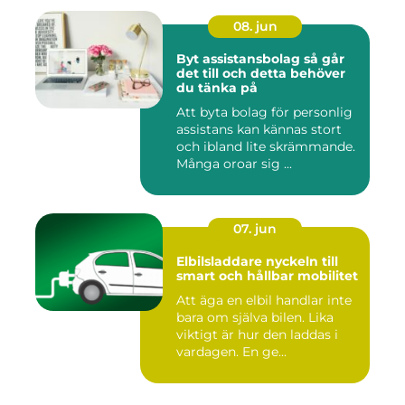
08. jun
Byt assistansbolag så går
det till och detta behöver
du tänka på
Att byta bolag för personlig
assistans kan kännas stort
och ibland lite skrämmande.
Många oroar sig ...
07. jun
Elbilsladdare nyckeln till
smart och hållbar mobilitet
Att äga en elbil handlar inte
bara om själva bilen. Lika
viktigt är hur den laddas i
vardagen. En ge...