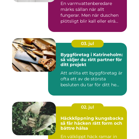
En varmvattenberedare
märks sällan när allt
fungerar. Men när duschen
plötsligt blir kall eller elrä...
03. jul
Byggföretag i Katrineholm:
så väljer du rätt partner för
ditt projekt
Att anlita ett byggföretag är
ofta ett av de största
besluten du tar för ditt he...
02. jul
Häckklippning kungsbacka
så får häcken rätt form och
bättre hälsa
En välklippt häck ramar in