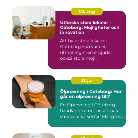
02. aug
Utforska stora lokaler i
Göteborg: Möjligheter och
innovation
Att hyra stora lokaler i
Göteborg kan vara en
utmaning men erbjuder
också stora möjl...
31. jul
Ölprovning i Göteborg: Hur
går en ölprovning till?
En ölprovning i Göteborg
handlar om mer än att bara
smaka olika sorter. Många s...