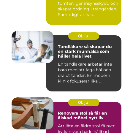
tomten, ger insynsskydd och
skapar ordning i trädgården.
Samtidigt är häc...
01. jul
Tandläkare så skapar du
en stark munhälsa som
håller hela livet
En tandläkare arbetar inte
bara med att laga hål och
dra ut tänder. En modern
klinik fokuserar lika ...
01. jul
Renovera stol så får en
älskad möbel nytt liv
Att låta en äldre stol få nytt
liv kan vara både hållbart,