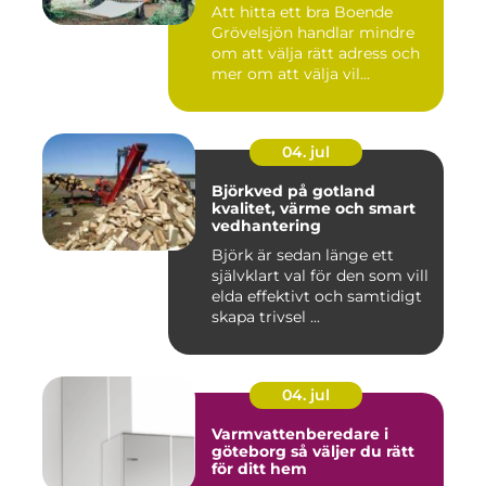
Att hitta ett bra Boende
Grövelsjön handlar mindre
om att välja rätt adress och
mer om att välja vil...
04. jul
Björkved på gotland
kvalitet, värme och smart
vedhantering
Björk är sedan länge ett
självklart val för den som vill
elda effektivt och samtidigt
skapa trivsel ...
04. jul
Varmvattenberedare i
göteborg så väljer du rätt
för ditt hem