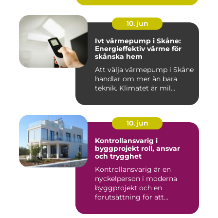
10. jun
Ivt värmepump i Skåne:
Energieffektiv värme för
skånska hem
Att välja värmepump i Skåne
handlar om mer än bara
teknik. Klimatet är mil...
10. jun
Kontrollansvarig i
byggprojekt roll, ansvar
och trygghet
Kontrollansvarig är en
nyckelperson i moderna
byggprojekt och en
förutsättning för att
bygglovsplikt...