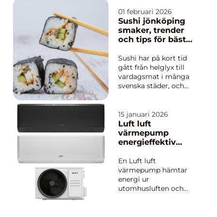
många andra städer
och havet finns alltid
01 februari 2026
runt hörnet. För den
Sushi jönköping
som vill leva mer
smaker, trender
hållbart, slippa
och tips för bästa
parkeringsjakt och få
upplevelsen
in vardagsmotion är
Sushi har på kort tid
Cyklar Vi...
gått från helglyx till
vardagsmat i många
svenska städer, och
Jönköping är inget
undantag. Utbudet
växer, menyerna blir
15 januari 2026
mer kreativa och
Luft luft
gästerna mer nyfikna.
värmepump
När någon söker sushi
energieffektiv
Jönköping handlar
värme och kyla
det sällan bara om att
för svenska hem
En Luft luft
stilla...
värmepump hämtar
energi ur
utomhusluften och
omvandlar den till
värme som sprids
inomhus med en fläkt.