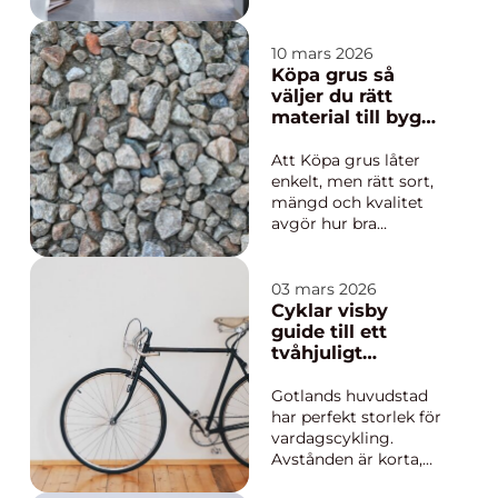
åtgärderna i en
bostad. Här möts
vatten, el, ventilation
10 mars 2026
och tätskikt i ett
Köpa grus så
utrymme som
väljer du rätt
används varje dag. I
material till bygg-
Stockholm, där
och
många bor i äldre
trädgårdsprojekt
Att Köpa grus låter
fastigheter och
enkelt, men rätt sort,
bostadsrättsföreninga
mängd och kvalitet
r ofta har tydliga reg...
avgör hur bra
projektet håller över
tid. Fel typ av grus
kan ge sättningar,
03 mars 2026
dålig dränering eller
Cyklar visby
onödigt underhåll.
guide till ett
Med grundläggande
tvåhjuligt
kunskap om
gotlandsliv
grustyper,
Gotlands huvudstad
användningsområden
har perfekt storlek för
och leverans...
vardagscykling.
Avstånden är korta,
trafiken lugnare än i