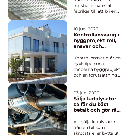
funktionsmaterial i
fabriker till att bli en
tydlig del av modern
arkitektur och
inredning. I dag syns
10 juni 2026
industripartier i
Kontrollansvarig i
kontor, butiker, skolor
byggprojekt roll,
och privata hem. Flera
ansvar och
ser hur glas kan ge
trygghet
både bättre arbet...
Kontrollansvarig är en
nyckelperson i
moderna byggprojekt
och en förutsättning
för att
bygglovspliktiga
åtgärder ska gå
03 juni 2026
igenom utan onödiga
Sälja katalysator
hinder. Många
så får du bäst
husägare och
betalt och gör rätt
beställare upplever
för miljön
regelverket som
Att sälja katalysator
komplicerat,
från en bil som
samtidigt som kraven
skrotats eller bytts ut