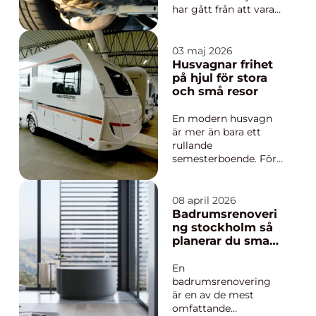
på säkerhet, ...
har gått från att vara
en okänd möjlighet
till att bli en smart
affär för många
03 maj 2026
bilägare. Katalysatorn
Husvagnar frihet
är inte bara en
på hjul för stora
gammal bildel som
och små resor
ligger och skräpar i
garaget. Den
En modern husvagn
innehåller värdef...
är mer än bara ett
rullande
semesterboende. För
många handlar den
om frihet, lugn och
möjligheten att när
08 april 2026
som helst byta utsikt.
Badrumsrenoveri
Från barnfamiljer på
ng stockholm så
sommarturné till par
planerar du smart,
som reser större
tryggt och
delen av året
hållbart
En
Husvagnar har blivit
badrumsrenovering
en självk...
är en av de mest
omfattande