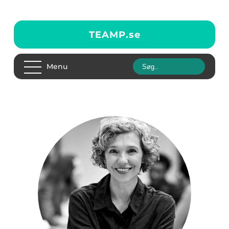
TEAMP.
se
Menu