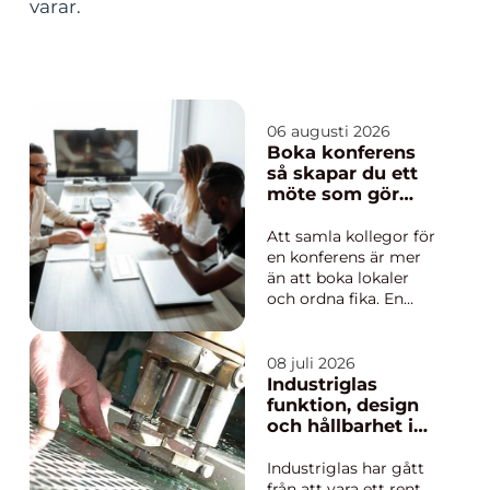
varar.
06 augusti 2026
Boka konferens
så skapar du ett
möte som gör
skillnad
Att samla kollegor för
en konferens är mer
än att boka lokaler
och ordna fika. En
genomtänkt
konferens kan stärka
relationer, skapa nya
08 juli 2026
idéer och ge tydlig
Industriglas
riktning för framtiden.
funktion, design
För att lyckas behöver
och hållbarhet i
företag ha koll på mål,
samma lösning
innehåll, plats och
Industriglas har gått
hel...
från att vara ett rent