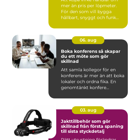
mer än pris per löpmeter.
För den som vill bygga
hållbart, snyggt och funk...
06. aug
Boka konferens så skapar
du ett möte som gör
skillnad
Att samla kollegor för en
konferens är mer än att boka
lokaler och ordna fika. En
genomtänkt konfere...
03. aug
Jakttillbehör som gör
skillnad från första spaning
till sista styckdetalj
Rätt utrustning förändrar