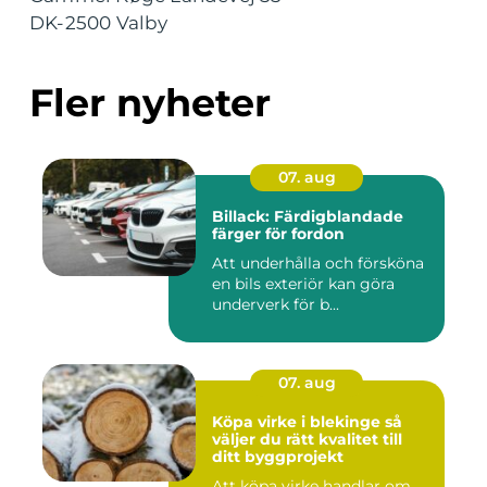
DK-2500 Valby
Fler nyheter
07. aug
Billack: Färdigblandade
färger för fordon
Att underhålla och försköna
en bils exteriör kan göra
underverk för b...
07. aug
Köpa virke i blekinge så
väljer du rätt kvalitet till
ditt byggprojekt
Att köpa virke handlar om