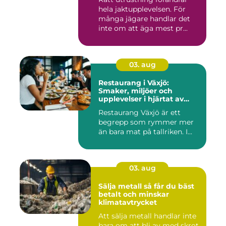
hela jaktupplevelsen. För
många jägare handlar det
inte om att äga mest pr...
03. aug
Restaurang i Växjö:
Smaker, miljöer och
upplevelser i hjärtat av
Småland
Restaurang Växjö är ett
begrepp som rymmer mer
än bara mat på tallriken. I...
03. aug
Sälja metall så får du bäst
betalt och minskar
klimatavtrycket
Att sälja metall handlar inte
bara om att bli av med skrot.