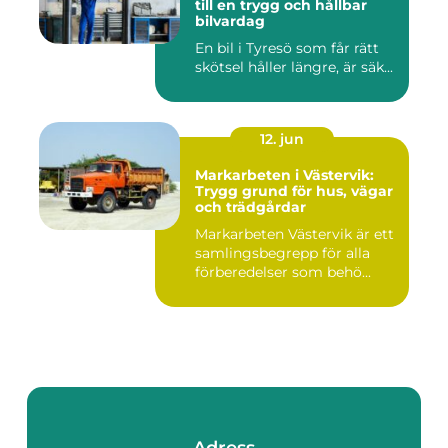
till en trygg och hållbar
bilvardag
En bil i Tyresö som får rätt
skötsel håller längre, är säk...
12. jun
Markarbeten i Västervik:
Trygg grund för hus, vägar
och trädgårdar
Markarbeten Västervik är ett
samlingsbegrepp för alla
förberedelser som behö...