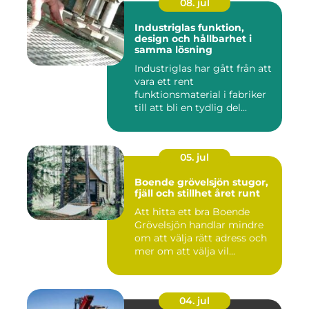
08. jul
Industriglas funktion,
design och hållbarhet i
samma lösning
Industriglas har gått från att
vara ett rent
funktionsmaterial i fabriker
till att bli en tydlig del...
05. jul
Boende grövelsjön stugor,
fjäll och stillhet året runt
Att hitta ett bra Boende
Grövelsjön handlar mindre
om att välja rätt adress och
mer om att välja vil...
04. jul