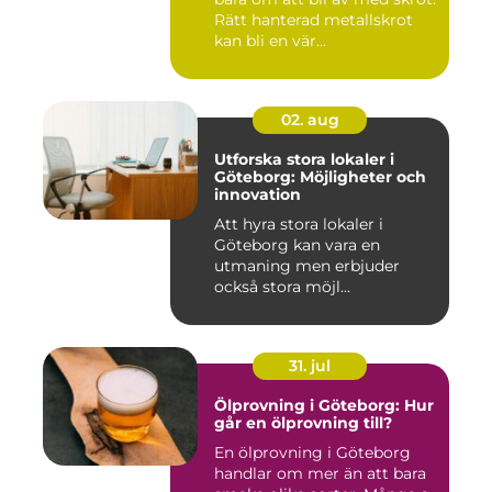
Rätt hanterad metallskrot
kan bli en vär...
02. aug
Utforska stora lokaler i
Göteborg: Möjligheter och
innovation
Att hyra stora lokaler i
Göteborg kan vara en
utmaning men erbjuder
också stora möjl...
31. jul
Ölprovning i Göteborg: Hur
går en ölprovning till?
En ölprovning i Göteborg
handlar om mer än att bara