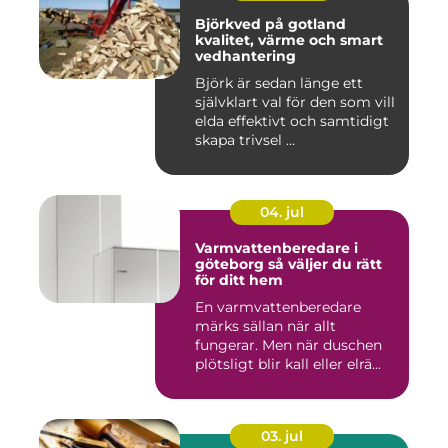
Björkved på gotland
kvalitet, värme och smart
vedhantering
Björk är sedan länge ett
självklart val för den som vill
elda effektivt och samtidigt
skapa trivsel ...
04. jul
Varmvattenberedare i
göteborg så väljer du rätt
för ditt hem
En varmvattenberedare
märks sällan när allt
fungerar. Men när duschen
plötsligt blir kall eller elrä...
03. jul