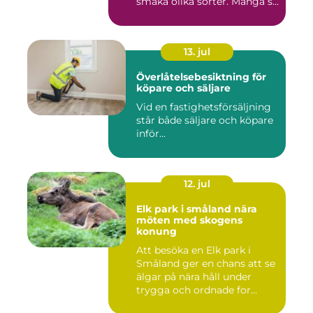
smaka olika sorter. Många s...
13. jul
Överlåtelsebesiktning för
köpare och säljare
Vid en fastighetsförsäljning
står både säljare och köpare
inför...
12. jul
Elk park i småland nära
möten med skogens
konung
Att besöka en Elk park i
Småland ger en chans att se
älgar på nära håll under
trygga och ordnade for...