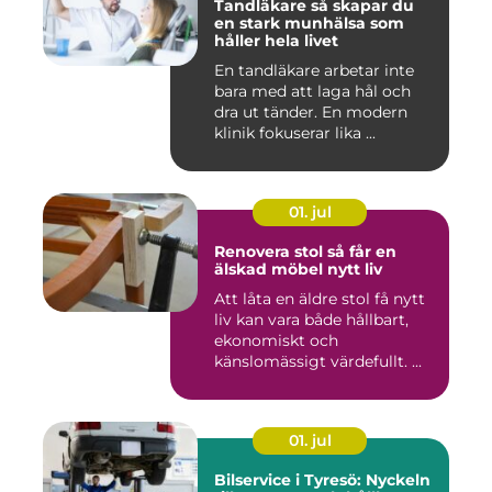
Tandläkare så skapar du
en stark munhälsa som
håller hela livet
En tandläkare arbetar inte
bara med att laga hål och
dra ut tänder. En modern
klinik fokuserar lika ...
01. jul
Renovera stol så får en
älskad möbel nytt liv
Att låta en äldre stol få nytt
liv kan vara både hållbart,
ekonomiskt och
känslomässigt värdefullt. ...
01. jul
Bilservice i Tyresö: Nyckeln