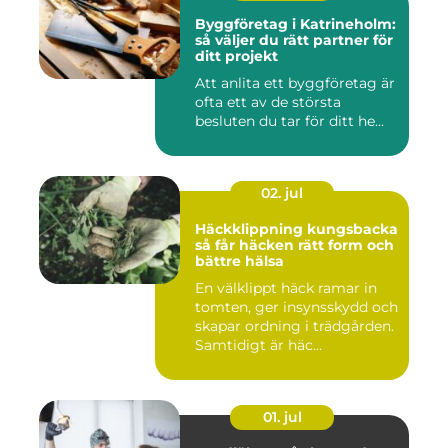
Byggföretag i Katrineholm:
så väljer du rätt partner för
ditt projekt
Att anlita ett byggföretag är
ofta ett av de största
besluten du tar för ditt he...
02. jul
Häckklippning kungsbacka
så får häcken rätt form och
bättre hälsa
En välklippt häck ramar in
tomten, ger insynsskydd och
skapar ordning i trädgården.
Samtidigt är häc...
01. jul