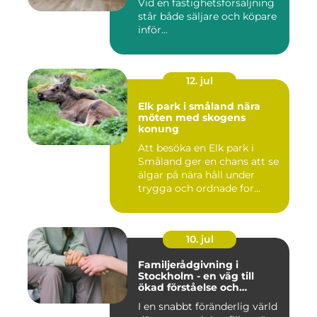
Vid en fastighetsförsäljning
står både säljare och köpare
inför...
12. jul
Elk park i småland nära
möten med skogens
konung
Att besöka en Elk park i
Småland ger en chans att se
älgar på nära håll under
trygga och ordnade for...
10. jul
Familjerådgivning i
Stockholm - en väg till
ökad förståelse och
harmoni
I en snabbt föränderlig värld