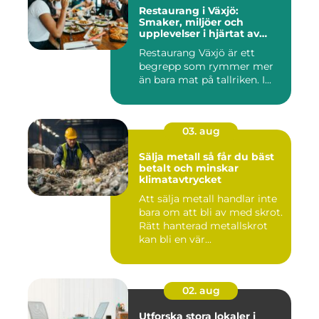
Restaurang i Växjö:
Smaker, miljöer och
upplevelser i hjärtat av
Småland
Restaurang Växjö är ett
begrepp som rymmer mer
än bara mat på tallriken. I...
03. aug
Sälja metall så får du bäst
betalt och minskar
klimatavtrycket
Att sälja metall handlar inte
bara om att bli av med skrot.
Rätt hanterad metallskrot
kan bli en vär...
02. aug
Utforska stora lokaler i