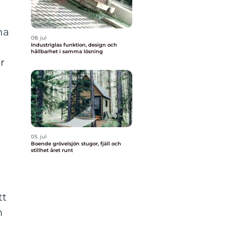
na
08. jul
Industriglas funktion, design och
hållbarhet i samma lösning
r
05. jul
Boende grövelsjön stugor, fjäll och
stillhet året runt
tt
m