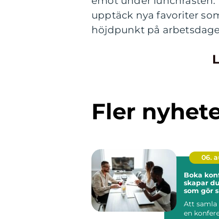
emot under lunchrasten. Ta
upptäck nya favoriter so
höjdpunkt på arbetsdage
L
Fler nyhet
06. 
Boka konfe
skapar du
som gör s
Att samla 
en konfer