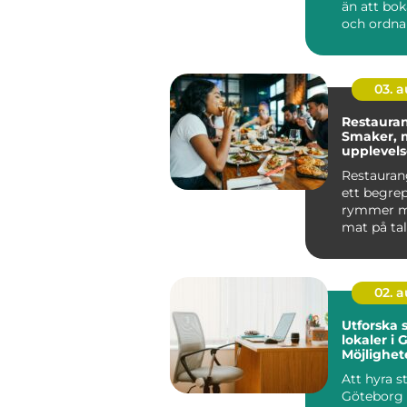
än att bok
och ordna 
genomtänk
03. 
Restauran
Smaker, m
upplevelse
av Småla
Restauran
ett begre
rymmer m
mat på tallr
02. 
Utforska 
lokaler i 
Möjlighet
innovatio
Att hyra st
Göteborg 