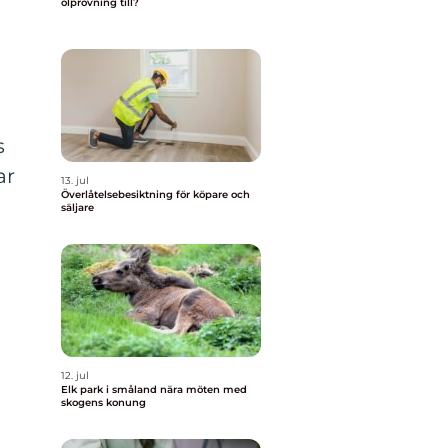
ölprovning till?
s
ar
13. jul
Överlåtelsebesiktning för köpare och
säljare
12. jul
Elk park i småland nära möten med
skogens konung