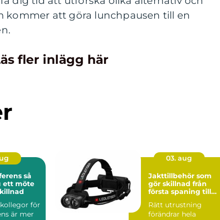
 dig tid att utforska olika alternativ och
m kommer att göra lunchpausen till en
n.
äs fler inlägg här
er
aug
03. aug
rens så
Jakttillbehör som
 ett möte
gör skillnad från
killnad
första spaning till
sista styckdetalj
kollegor för
Rätt utrustning
ens är mer
förändrar hela