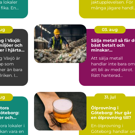
a lokaler
jaktupplevelsen. För
fika. En
många jägare handl
t konfere...
det inte om att äga
mest pr...
aug
03. aug
g i Växjö:
Sälja metall så får du
iljöer och
bäst betalt och
r i hjärtat
minskar
nd
klimatavtrycket
g Växjö är
Att sälja metall
pp som
handlar inte bara om
er än bara
att bli av med skrot.
iken. I...
Rätt hanterad
metallskrot kan bli e
vär...
aug
31. jul
stora
Ölprovning i
Göteborg:
Göteborg: Hur går
er och
en ölprovning till?
n
ora lokaler i
En ölprovning i
kan vara en
Göteborg handlar o