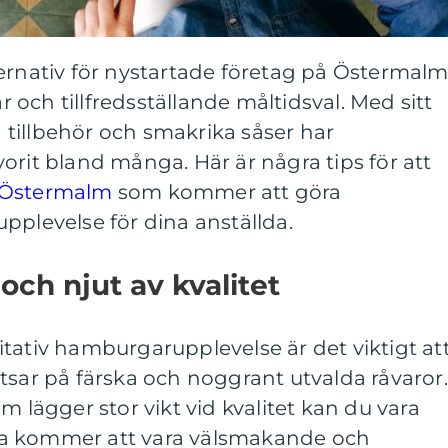
ernativ för nystartade företag på Östermal
och tillfredsställande måltidsval. Med sitt
ka tillbehör och smakrika såser har
orit bland många. Här är några tips för att
 Östermalm
som kommer att göra
pplevelse för dina anställda.
och njut av kvalitet
tativ hamburgarupplevelse är det viktigt at
tsar på färska och noggrant utvalda råvaror.
m lägger stor vikt vid kvalitet kan du vara
a kommer att vara välsmakande och