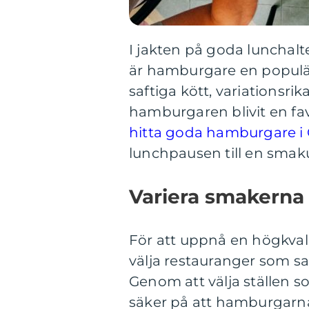
I jakten på goda lunchalt
är hamburgare en populär 
saftiga kött, variationsri
hamburgaren blivit en fav
hitta goda hamburgare i
lunchpausen till en smaku
Variera smakerna 
För att uppnå en högkvali
välja restauranger som sa
Genom att välja ställen so
säker på att hamburgarn