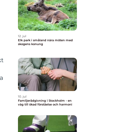
12. jul
Elk park i småland nära möten med
skogens konung
kt
ra
10. jul
Familjerådgivning i Stockholm - en
väg till ökad förståelse och harmoni