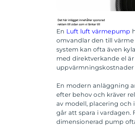
En
Luft luft värmepump
h
omvandlar den till värm
system kan ofta även kyl
med direktverkande el är 
uppvärmningskostnader rej
En modern anläggning arb
efter behov och kräver rel
av modell, placering och 
går att spara i vardagen.
dimensionerad pump ofta