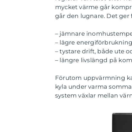
mycket värme går kompre
går den lugnare. Det ger f
– jämnare inomhustemper
– lägre energiförbrukning
– tystare drift, både ute 
– längre livslängd på ko
Förutom uppvärmning kan
kyla under varma sommar
system växlar mellan värm