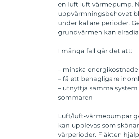
en luft luft värmepump. Nä
uppvärmningsbehovet bli
under kallare perioder.
grundvärmen kan elradia
I många fall går det att:
– minska energikostnade
– få ett behagligare inom
– utnyttja samma system 
sommaren
Luft/luft-värmepumpar ger
kan upplevas som skönar
vårperioder. Fläkten hjälp