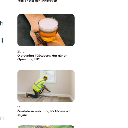
Möjligheter och innovation
ch
ll
31. jul
Ölprovning i Göteborg: Hur går en
ölprovning till?
13. jul
Överlåtelsebesiktning för köpare och
säljare
en