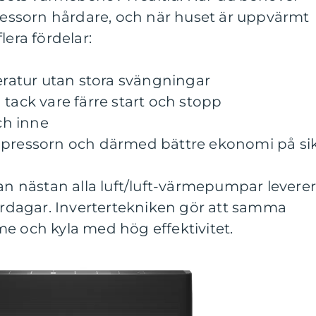
ssorn hårdare, och när huset är uppvärmt
lera fördelar:
atur utan stora svängningar
 tack vare färre start och stopp
och inne
mpressorn och därmed bättre ekonomi på si
 nästan alla luft/luft-värmepumpar levere
dagar. Invertertekniken gör att samma
e och kyla med hög effektivitet.