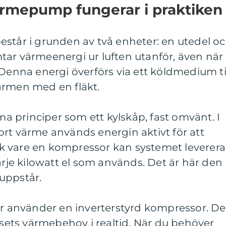
värmepump fungerar i praktiken
estår i grunden av två enheter: en utedel o
tar värmeenergi ur luften utanför, även när
 Denna energi överförs via ett köldmedium ti
ärmen med en fläkt.
 principer som ett kylskåp, fast omvänt. I
 bort värme används energin aktivt för att
k vare en kompressor kan systemet leverera
arje kilowatt el som används. Det är här den
uppstår.
använder en inverterstyrd kompressor. D
husets värmebehov i realtid. När du behöver