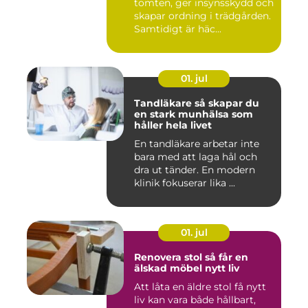
tomten, ger insynsskydd och
skapar ordning i trädgården.
Samtidigt är häc...
01. jul
Tandläkare så skapar du
en stark munhälsa som
håller hela livet
En tandläkare arbetar inte
bara med att laga hål och
dra ut tänder. En modern
klinik fokuserar lika ...
01. jul
Renovera stol så får en
älskad möbel nytt liv
Att låta en äldre stol få nytt
liv kan vara både hållbart,