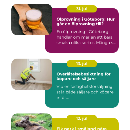
31. jul
Ölprovning i Göteborg: Hur
går en ölprovning till?
En ölprovning i Göteborg
handlar om mer än att bara
smaka olika sorter. Många s...
13. jul
Överlåtelsebesiktning för
köpare och säljare
Vid en fastighetsförsäljning
står både säljare och köpare
inför...
12. jul
Elk park i småland nära