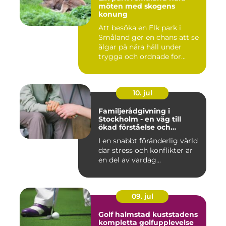
möten med skogens
konung
Att besöka en Elk park i
Småland ger en chans att se
älgar på nära håll under
trygga och ordnade for...
10. jul
Familjerådgivning i
Stockholm - en väg till
ökad förståelse och
harmoni
I en snabbt föränderlig värld
där stress och konflikter är
en del av vardag...
09. jul
Golf halmstad kuststadens
kompletta golfupplevelse