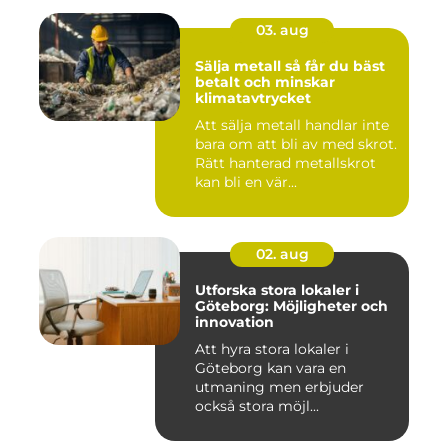
03. aug
Sälja metall så får du bäst
betalt och minskar
klimatavtrycket
Att sälja metall handlar inte
bara om att bli av med skrot.
Rätt hanterad metallskrot
kan bli en vär...
02. aug
Utforska stora lokaler i
Göteborg: Möjligheter och
innovation
Att hyra stora lokaler i
Göteborg kan vara en
utmaning men erbjuder
också stora möjl...