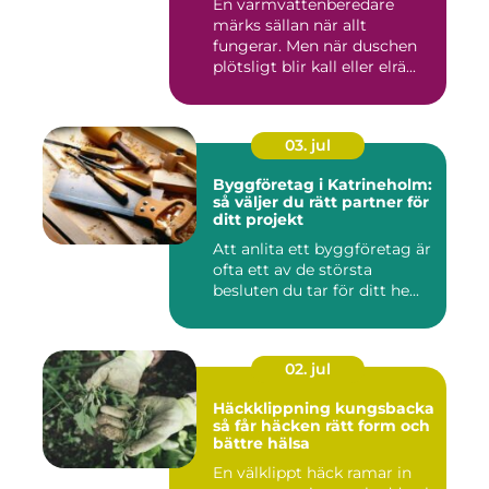
En varmvattenberedare
märks sällan när allt
fungerar. Men när duschen
plötsligt blir kall eller elrä...
03. jul
Byggföretag i Katrineholm:
så väljer du rätt partner för
ditt projekt
Att anlita ett byggföretag är
ofta ett av de största
besluten du tar för ditt he...
02. jul
Häckklippning kungsbacka
så får häcken rätt form och
bättre hälsa
En välklippt häck ramar in