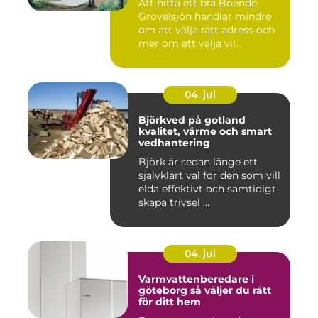
Att hitta ett bra Boende
Grövelsjön handlar mindre
om att välja rätt adress och
mer om att välja vil...
04. jul
Björkved på gotland
kvalitet, värme och smart
vedhantering
Björk är sedan länge ett
självklart val för den som vill
elda effektivt och samtidigt
skapa trivsel ...
04. jul
Varmvattenberedare i
göteborg så väljer du rätt
för ditt hem