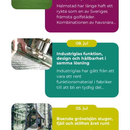
Halmstad har länge haft ett
rykte som en av Sveriges
främsta golfstäder.
Kombinationen av havsnära
b...
08. jul
Industriglas funktion,
design och hållbarhet i
samma lösning
Industriglas har gått från att
vara ett rent
funktionsmaterial i fabriker
till att bli en tydlig del...
05. jul
Boende grövelsjön stugor,
fjäll och stillhet året runt