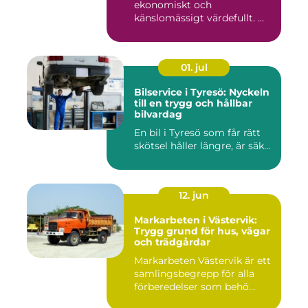
ekonomiskt och
känslomässigt värdefullt. ...
01. jul
Bilservice i Tyresö: Nyckeln
till en trygg och hållbar
bilvardag
En bil i Tyresö som får rätt
skötsel håller längre, är säk...
12. jun
Markarbeten i Västervik:
Trygg grund för hus, vägar
och trädgårdar
Markarbeten Västervik är ett
samlingsbegrepp för alla
förberedelser som behö...