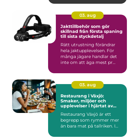
03. aug
Jakttillbehör som gör
skillnad från första spaning
till sista styckdetalj
Rätt utrustning förändrar
hela jaktupplevelsen. För
många jägare handlar det
inte om att äga mest pr...
03. aug
Restaurang i Växjö:
Smaker, miljöer och
upplevelser i hjärtat av
Småland
Restaurang Växjö är ett
begrepp som rymmer mer
än bara mat på tallriken. I...