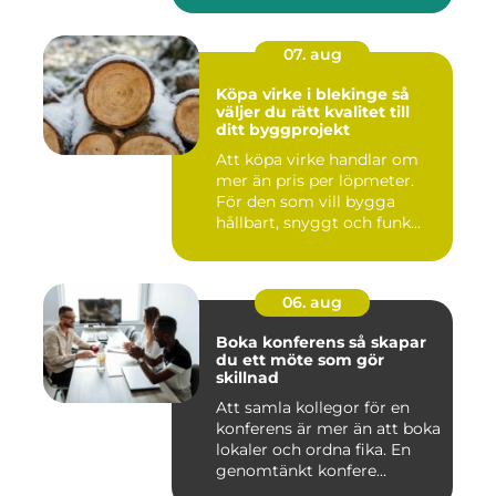
07. aug
Köpa virke i blekinge så
väljer du rätt kvalitet till
ditt byggprojekt
Att köpa virke handlar om
mer än pris per löpmeter.
För den som vill bygga
hållbart, snyggt och funk...
06. aug
Boka konferens så skapar
du ett möte som gör
skillnad
Att samla kollegor för en
konferens är mer än att boka
lokaler och ordna fika. En
genomtänkt konfere...