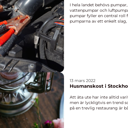
I hela landet behövs pumpa
vattenpumpar och luftpumpar
pumpar fyller en central roll 
pumparna av ett enkelt slag,
eller en cykelpump. Inom ind.
13 mars 2022
Husmanskost i Stockh
Att äta ute har inte alltid var
men är lyckligtvis en trend 
på en trevlig restaurang är båd