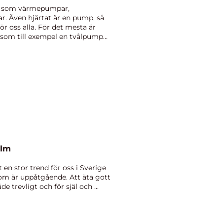
r, som värmepumpar,
. Även hjärtat är en pump, så
för oss alla. För det mesta är
 som till exempel en tvålpump
..
olm
it en stor trend för oss i Sverige
som är uppåtgående. Att äta gott
e trevligt och för själ och ...