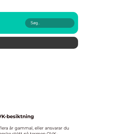
VK-besiktning
lera år gammal, eller ansvarar du
kanske stött på termen OVK-