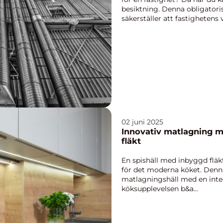
besiktning. Denna obligatoris
säkerställer att fastighetens ve
02 juni 2025
Innovativ matlagning m
fläkt
En spishäll med inbyggd fläk
för det moderna köket. Denna
matlagningshäll med en integ
köksupplevelsen b&a...