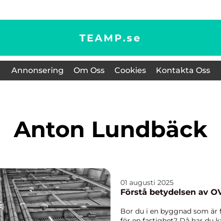
TEAMP.
se
Annonsering
Om Oss
Cookies
Kontakta Oss
Anton Lundbäck
01 augusti 2025
Förstå betydelsen av O
Bor du i en byggnad som är f
för en fastighet? Då har du 