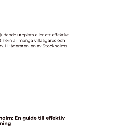
dande uteplats eller att effektivt
tt hem är många villaägares och
m. I Hägersten, en av Stockholms
olm: En guide till effektiv
ning