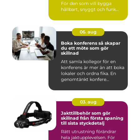
För den som vill bygga
hållbart, snyggt och funk...
06. aug
Boka konferens så skapar
du ett möte som gör
skillnad
Att samla kollegor för en
konferens är mer än att boka
lokaler och ordna fika. En
genomtänkt konfere...
03. aug
Jakttillbehör som gör
skillnad från första spaning
till sista styckdetalj
Rätt utrustning förändrar
hela jaktupplevelsen. För