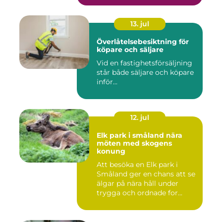
13. jul
Överlåtelsebesiktning för
köpare och säljare
Vid en fastighetsförsäljning
står både säljare och köpare
inför...
12. jul
Elk park i småland nära
möten med skogens
konung
Att besöka en Elk park i
Småland ger en chans att se
älgar på nära håll under
trygga och ordnade for...