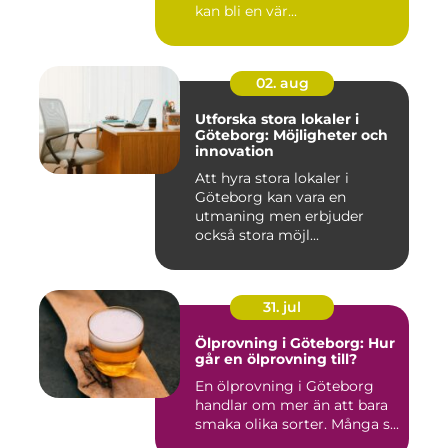
kan bli en vär...
02. aug
Utforska stora lokaler i
Göteborg: Möjligheter och
innovation
Att hyra stora lokaler i
Göteborg kan vara en
utmaning men erbjuder
också stora möjl...
31. jul
Ölprovning i Göteborg: Hur
går en ölprovning till?
En ölprovning i Göteborg
handlar om mer än att bara
smaka olika sorter. Många s...