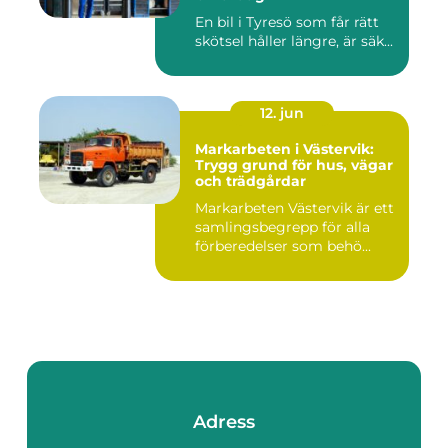
En bil i Tyresö som får rätt
skötsel håller längre, är säk...
12. jun
Markarbeten i Västervik:
Trygg grund för hus, vägar
och trädgårdar
Markarbeten Västervik är ett
samlingsbegrepp för alla
förberedelser som behö...
Adress