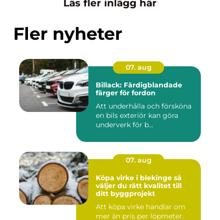
Läs fler inlägg här
Fler nyheter
07. aug
Billack: Färdigblandade
färger för fordon
Att underhålla och försköna
en bils exteriör kan göra
underverk för b...
07. aug
Köpa virke i blekinge så
väljer du rätt kvalitet till
ditt byggprojekt
Att köpa virke handlar om
mer än pris per löpmeter.