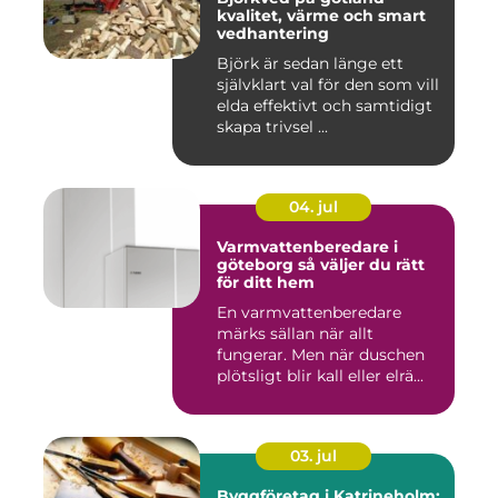
kvalitet, värme och smart
vedhantering
Björk är sedan länge ett
självklart val för den som vill
elda effektivt och samtidigt
skapa trivsel ...
04. jul
Varmvattenberedare i
göteborg så väljer du rätt
för ditt hem
En varmvattenberedare
märks sällan när allt
fungerar. Men när duschen
plötsligt blir kall eller elrä...
03. jul
Byggföretag i Katrineholm: