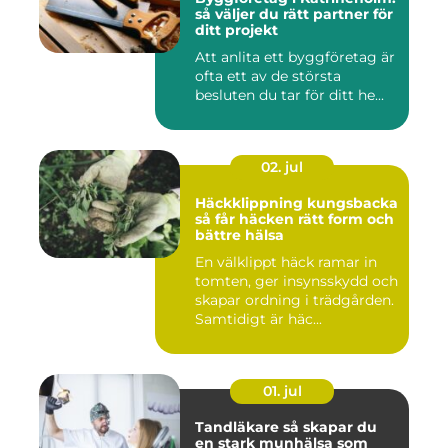
så väljer du rätt partner för
ditt projekt
Att anlita ett byggföretag är
ofta ett av de största
besluten du tar för ditt he...
02. jul
Häckklippning kungsbacka
så får häcken rätt form och
bättre hälsa
En välklippt häck ramar in
tomten, ger insynsskydd och
skapar ordning i trädgården.
Samtidigt är häc...
01. jul
Tandläkare så skapar du
en stark munhälsa som