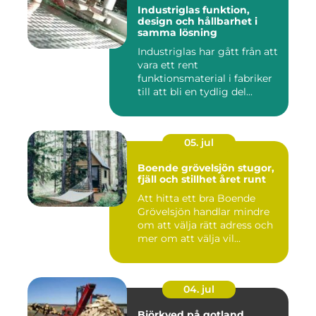
Industriglas funktion,
design och hållbarhet i
samma lösning
Industriglas har gått från att
vara ett rent
funktionsmaterial i fabriker
till att bli en tydlig del...
05. jul
Boende grövelsjön stugor,
fjäll och stillhet året runt
Att hitta ett bra Boende
Grövelsjön handlar mindre
om att välja rätt adress och
mer om att välja vil...
04. jul
Björkved på gotland