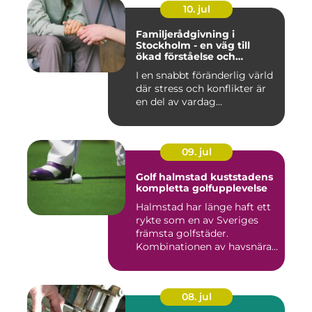
10. jul
Familjerådgivning i
Stockholm - en väg till
ökad förståelse och
harmoni
I en snabbt föränderlig värld
där stress och konflikter är
en del av vardag...
09. jul
Golf halmstad kuststadens
kompletta golfupplevelse
Halmstad har länge haft ett
rykte som en av Sveriges
främsta golfstäder.
Kombinationen av havsnära
b...
08. jul