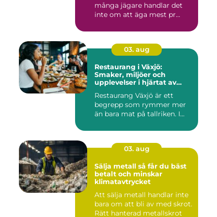
många jägare handlar det
inte om att äga mest pr...
03. aug
Restaurang i Växjö:
Smaker, miljöer och
upplevelser i hjärtat av
Småland
Restaurang Växjö är ett
begrepp som rymmer mer
än bara mat på tallriken. I...
03. aug
Sälja metall så får du bäst
betalt och minskar
klimatavtrycket
Att sälja metall handlar inte
bara om att bli av med skrot.
Rätt hanterad metallskrot