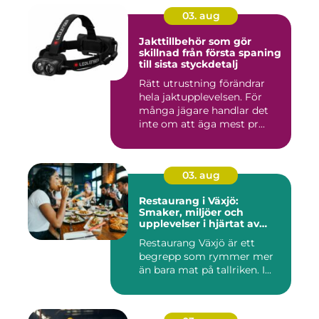
03. aug
Jakttillbehör som gör
skillnad från första spaning
till sista styckdetalj
Rätt utrustning förändrar
hela jaktupplevelsen. För
många jägare handlar det
inte om att äga mest pr...
03. aug
Restaurang i Växjö:
Smaker, miljöer och
upplevelser i hjärtat av
Småland
Restaurang Växjö är ett
begrepp som rymmer mer
än bara mat på tallriken. I...