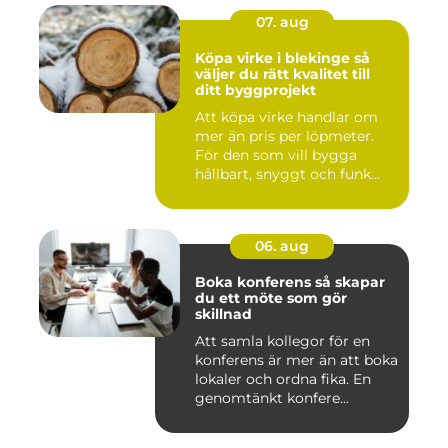
07. aug
Köpa virke i blekinge så
väljer du rätt kvalitet till
ditt byggprojekt
Att köpa virke handlar om
mer än pris per löpmeter.
För den som vill bygga
hållbart, snyggt och funk...
06. aug
Boka konferens så skapar
du ett möte som gör
skillnad
Att samla kollegor för en
konferens är mer än att boka
lokaler och ordna fika. En
genomtänkt konfere...