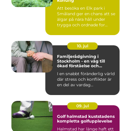
konung
Att besöka en Elk park i
Småland ger en chans att se
älgar på nära håll under
trygga och ordnade for...
10. jul
Familjerådgivning i
Stockholm - en väg till
ökad förståelse och
harmoni
I en snabbt föränderlig värld
där stress och konflikter är
en del av vardag...
09. jul
Golf halmstad kuststadens
kompletta golfupplevelse
Halmstad har länge haft ett