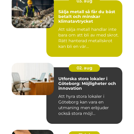
03. aug
Sälja metall så får du bäst
betalt och minskar
klimatavtrycket
Att sälja metall handlar inte
bara om att bli av med skrot.
Rätt hanterad metallskrot
kan bli en vär...
02. aug
Utforska stora lokaler i
Göteborg: Möjligheter och
innovation
Att hyra stora lokaler i
Göteborg kan vara en
utmaning men erbjuder
också stora möjl...