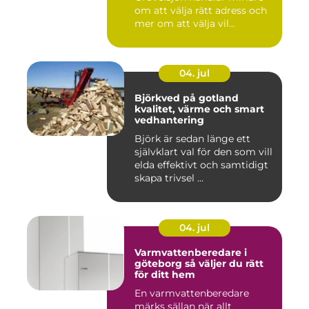
om att välja rätt adress och
mer om att välja vil...
04. jul
Björkved på gotland
kvalitet, värme och smart
vedhantering
Björk är sedan länge ett
självklart val för den som vill
elda effektivt och samtidigt
skapa trivsel ...
04. jul
Varmvattenberedare i
göteborg så väljer du rätt
för ditt hem
En varmvattenberedare
märks sällan när allt