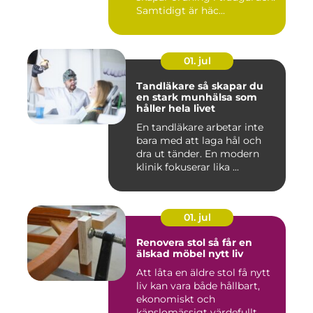
Samtidigt är häc...
01. jul
Tandläkare så skapar du
en stark munhälsa som
håller hela livet
En tandläkare arbetar inte
bara med att laga hål och
dra ut tänder. En modern
klinik fokuserar lika ...
01. jul
Renovera stol så får en
älskad möbel nytt liv
Att låta en äldre stol få nytt
liv kan vara både hållbart,
ekonomiskt och
känslomässigt värdefullt. ...