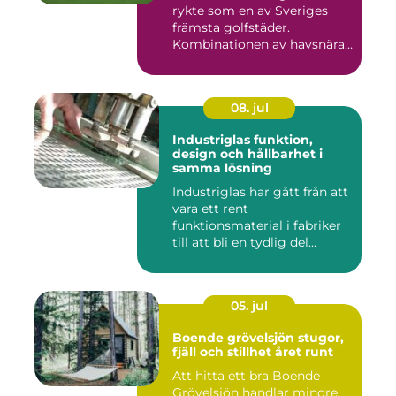
rykte som en av Sveriges
främsta golfstäder.
Kombinationen av havsnära
b...
08. jul
Industriglas funktion,
design och hållbarhet i
samma lösning
Industriglas har gått från att
vara ett rent
funktionsmaterial i fabriker
till att bli en tydlig del...
05. jul
Boende grövelsjön stugor,
fjäll och stillhet året runt
Att hitta ett bra Boende
Grövelsjön handlar mindre