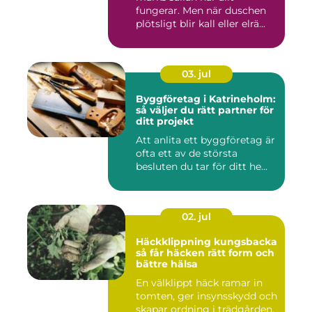
fungerar. Men när duschen
plötsligt blir kall eller elrä...
03. jul
Byggföretag i Katrineholm:
så väljer du rätt partner för
ditt projekt
Att anlita ett byggföretag är
ofta ett av de största
besluten du tar för ditt he...
02. jul
Häckklippning kungsbacka
så får häcken rätt form och
bättre hälsa
En välklippt häck ramar in
tomten, ger insynsskydd och
skapar ordning i trädgården.