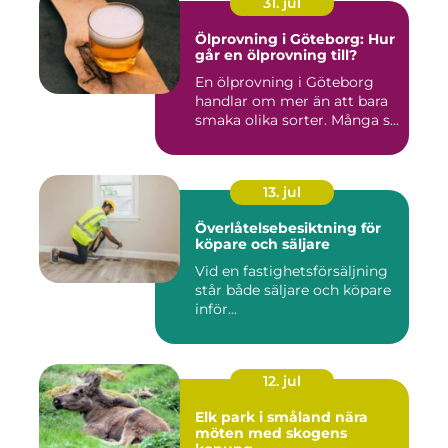
31. jul
Ölprovning i Göteborg: Hur
går en ölprovning till?
En ölprovning i Göteborg
handlar om mer än att bara
smaka olika sorter. Många s...
13. jul
Överlåtelsebesiktning för
köpare och säljare
Vid en fastighetsförsäljning
står både säljare och köpare
inför...
12. jul
Elk park i småland nära
möten med skogens