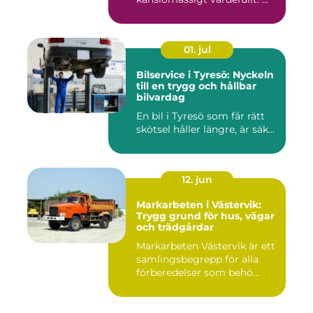
01. jul
Bilservice i Tyresö: Nyckeln
till en trygg och hållbar
bilvardag
En bil i Tyresö som får rätt
skötsel håller längre, är säk...
12. jun
Markarbeten i Västervik:
Trygg grund för hus, vägar
och trädgårdar
Markarbeten Västervik är ett
samlingsbegrepp för alla
förberedelser som behö...