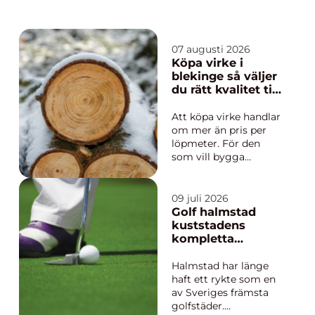
07 augusti 2026
Köpa virke i
blekinge så väljer
du rätt kvalitet till
ditt byggprojekt
Att köpa virke handlar
om mer än pris per
löpmeter. För den
som vill bygga
hållbart, snyggt och
funktionellt spelar
både träslag, kvalitet,
09 juli 2026
torkning och
Golf halmstad
ursprung stor roll. I
kuststadens
Blekinge finns en
kompletta
stark tradition av
golfupplevelse
skogsbruk och
Halmstad har länge
mindre sågverk som
haft ett rykte som en
kan l...
av Sveriges främsta
golfstäder.