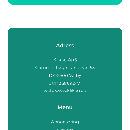
skogsindustrins
maskiner,
byggbranschen,
fordon, inredning och
en mängd...
Adress
web:
www.klikko.dk
Menu
Annonsering