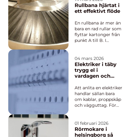
en trygg och erfaren
Rullbana hjärtat i
begravningsbyrå
ett effektivt flöde
ovärderlig. I ...
En rullbana är mer än
bara en rad rullar som
flyttar kartonger från
punkt A till B. I
moderna lager,
terminaler och
produktionsmiljöer
04 mars 2026
fungerar den som ett
Elektriker i täby
nav som binder ihop
trygg el i
hela materialflödet.
vardagen och
När den är rätt
framtiden
dimensionerad, rätt
Att anlita en elektriker
placerad och rätt...
handlar sällan bara
om kablar, proppskåp
och vägguttag. För
många i Täby gäller
det lika mycket
trygghet, komfort
01 februari 2026
och en hållbar vardag.
Rörmokare i
När bostäder
helsingborg så