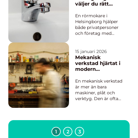
moderniseras, företag
väljer du rätt
växer och tekniken
expert för din vvs
blir mer avancerad,
En rörmokare i
ökar kraven på...
Helsingborg hjälper
både privatpersoner
och företag med
säkra, energieffektiva
och hållbara VVS-
lösningar. En bra
15 januari 2026
rörmokare gör mer
Mekanisk
än att bara laga läckor
verkstad hjärtat i
de planerar, installerar
modern
och optimerar hela
tillverkningsindus
system för vatten,
tri
En mekanisk verkstad
värme och avlopp...
är mer än bara
maskiner, plåt och
verktyg. Den är ofta
navet i hela
produktionskedjan
där idéer blir till
fysiska produkter. Här
formas detaljer som
1
2
3
hamnar i