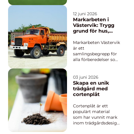
Kombinationen av
havsnära banor, långa
säsonger och
12 juni 2026
välutvecklade
Markarbeten i
träningsanläggningar
Västervik: Trygg
gör staden attraktiv
grund för hus,
för både nybörjare
vägar och
och erfarna spelare.
trädgårdar
Markarbeten Västervik
Den som söker Golf
är ett
Halmstad m...
samlingsbegrepp för
alla förberedelser som
behövs innan hus,
vägar, trädgårdar eller
andra anläggningar
03 juni 2026
kan byggas.
Skapa en unik
Professionella
trädgård med
markarbeten ger
cortenplåt
stabil grund, bra
dräne...
Cortenplåt är ett
populärt material
som har vunnit mark
inom trädgårdsdesign
på grund av sina