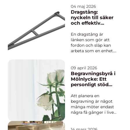
unika estetiska och
hållbara egenskaper.
04 maj 2026
Plåtens patina, som
Dragstång:
utvecklas över tid,
nyckeln till säker
tillför en rustik oc...
och effektiv
transport
En dragstång är
länken som gör att
fordon och släp kan
arbeta som en enhet.
Den överför krafter,
håller ekipaget stabilt
och gör tunga
09 april 2026
transporter möjliga
Begravningsbyrå i
utan att tumma på
Mölnlycke: Ett
säkerheten. N&...
personligt stöd
genom hela
avskedet
Att planera en
begravning är något
många möter endast
några få gånger i livet.
Ofta sker det mitt i
sorg, saknad och
praktisk stress. Då blir
14 mars 2026