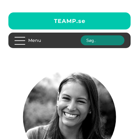
TEAMP.
se
Menu