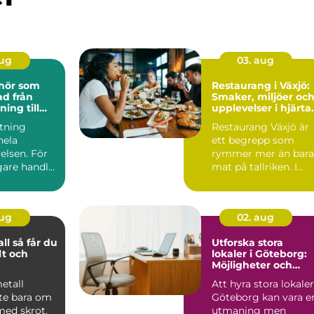
aug
03. aug
ehör som
Restaurang i Växjö:
från
Smaker, miljöer oc
ning till
upplevelser i hjärta
kdetalj
av Småland
stning
Restaurang Växjö är
hela
ett begrepp som
elsen. För
rymmer mer än bara
are handlar
mat på tallriken. I...
m att äga
aug
02. aug
år du
Utforska stora
lt och
lokaler i Göteborg:
Möjligheter och
rycket
innovation
metall
Att hyra stora lokaler
nte bara om
Göteborg kan vara e
 med skrot.
utmaning men