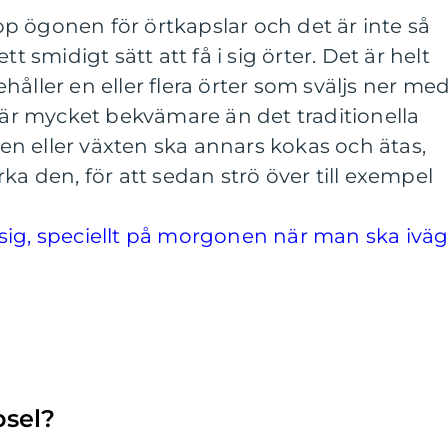
p ögonen för örtkapslar och det är inte så
tt smidigt sätt att få i sig örter. Det är helt
åller en eller flera örter som sväljs ner me
l är mycket bekvämare än det traditionella
rten eller växten ska annars kokas och ätas,
ka den, för att sedan strö över till exempel
 i sig, speciellt på morgonen när man ska ivä
psel?