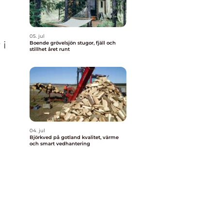
05. jul
 i
Boende grövelsjön stugor, fjäll och
stillhet året runt
å
04. jul
Björkved på gotland kvalitet, värme
och smart vedhantering