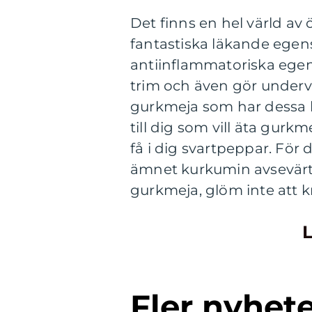
Det finns en hel värld av
fantastiska läkande egen
antiinflammatoriska egen
trim och även gör underv
gurkmeja som har dessa br
till dig som vill äta gurk
få i dig svartpeppar. För 
ämnet kurkumin avsevärt 
gurkmeja, glöm inte att k
L
Fler nyhet