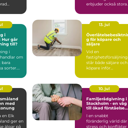
erad
erbjuder också stora
t kan bli en
möjl...
ul
13. jul
g i
Överlåtelsebesiktni
 Hur går
g för köpare och
ing till?
säljare
ing i
Vid en
 handlar om
fastighetsförsäljning
 bara
står både säljare och
a sorter.
köpare inför...
ul
10. jul
i småland
Familjerådgivning i
en med
Stockholm - en väg
konung
till ökad förståelse
och harmoni
 en Elk
I en snabbt
åland ger en
föränderlig värld där
se älgar på
stress och konflikter