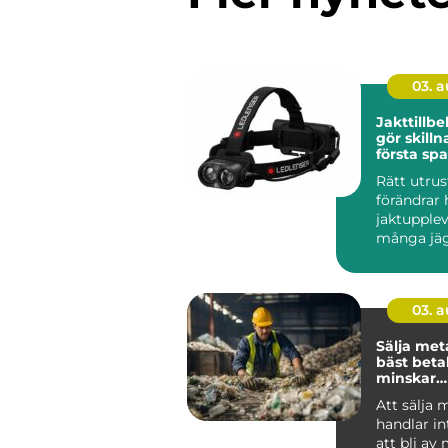
03. 
Jakttillb
gör skillnad 
första spa
sista styc
Rätt utru
förändrar 
jaktupplev
många jäg
det inte o
mest pr...
03. 
Sälja metall så f
bäst beta
minskar
klimatavt
Att sälja 
handlar i
att bli av