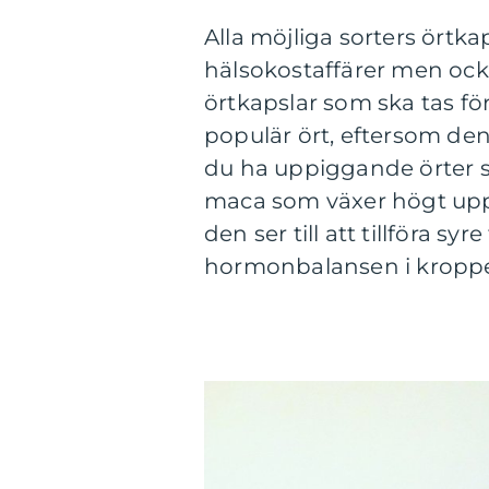
Alla möjliga sorters örtkap
hälsokostaffärer men ocks
örtkapslar som ska tas för
populär ört, eftersom den
du ha uppiggande örter så
maca som växer högt upp
den ser till att tillföra syr
hormonbalansen i kroppen