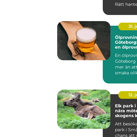
Rätt hant
metallskro
vär...
31. j
Ölprovnin
Göteborg:
en ölprovn
En ölprovn
Göteborg
mer än att
smaka olik
Många s...
12. j
Elk park 
nära möt
skogens 
Att besöka
park i Sm
chans att 