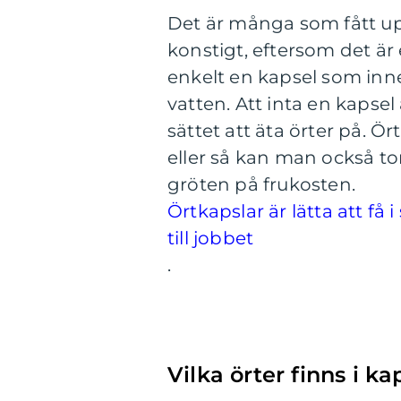
Det är många som fått up
konstigt, eftersom det är e
enkelt en kapsel som inneh
vatten. Att inta en kapse
sättet att äta örter på. Ö
eller så kan man också tor
gröten på frukosten.
Örtkapslar är lätta att få
till jobbet
.
Vilka örter finns i ka