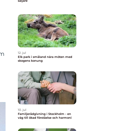
säljare
r
om
12. jul
Elk park i småland nära möten med
skogens konung
10. jul
Familjerådgivning i Stockholm - en
väg till ökad förståelse och harmoni