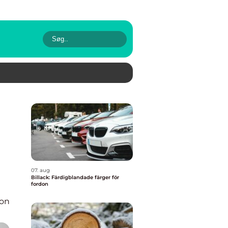
07. aug
Billack: Färdigblandade färger för
fordon
ion