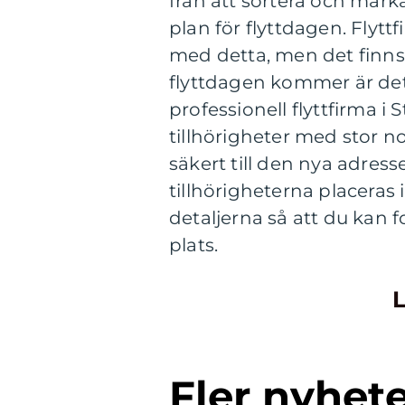
från att sortera och märka 
plan för flyttdagen. Flytt
med detta, men det finns 
flyttdagen kommer är det v
professionell flyttfirma 
tillhörigheter med stor n
säkert till den nya adress
tillhörigheterna placeras i
detaljerna så att du kan f
plats.
L
Fler nyhet