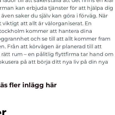
lådor till att säkerställa att det finns en klar
firman kan erbjuda tjänster för att hjälpa dig
även saker du själv kan göra i förväg. När
iktigt att allt är välorganiserat. En
i Stockholm kommer att hantera dina
oggrannhet och se till att allt kommer fram
en. Från att körvägen är planerad till att
 rätt rum – en pålitlig flyttfirma tar hand om
okusera på att börja ditt nya liv på din nya
äs fler inlägg här
er