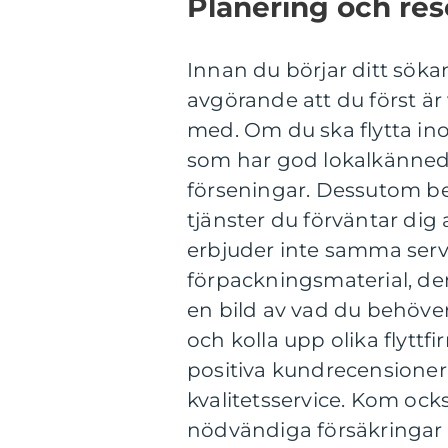
Planering och re
Innan du börjar ditt söka
avgörande att du först är
med. Om du ska flytta ino
som har god lokalkänned
förseningar. Dessutom beh
tjänster du förväntar dig a
erbjuder inte samma servi
förpackningsmaterial, de
en bild av vad du behöver
och kolla upp olika flyt
positiva kundrecensioner k
kvalitetsservice. Kom ocks
nödvändiga försäkringar s