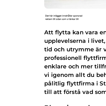
Att flytta kan vara e
upplevelserna i livet
tid och utrymme är vä
professionell flyttf
enklare och mer tillf
vi igenom allt du beh
pålitlig flyttfirma i 
till att förstå vad so