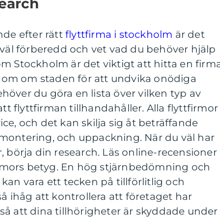
search
nde efter rätt
flyttfirma i stockholm
är det
 väl förberedd och vet vad du behöver hjälp
m Stockholm är det viktigt att hitta en firm
om om staden för att undvika onödiga
över du göra en lista över vilken typ av
tt flyttfirman tillhandahåller. Alla flyttfirmor
ce, och det kan skilja sig åt beträffande
montering, och uppackning. När du väl har
, börja din research. Läs online-recensioner
tfirmors betyg. En hög stjärnbedömning och
an vara ett tecken på tillförlitlig och
å ihåg att kontrollera att företaget har
å att dina tillhörigheter är skyddade under