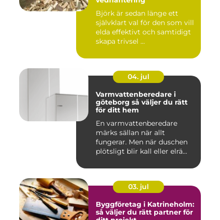
vedhantering
Björk är sedan länge ett
självklart val för den som vill
elda effektivt och samtidigt
skapa trivsel ...
04. jul
Varmvattenberedare i
göteborg så väljer du rätt
för ditt hem
En varmvattenberedare
märks sällan när allt
fungerar. Men när duschen
plötsligt blir kall eller elrä...
03. jul
Byggföretag i Katrineholm:
så väljer du rätt partner för