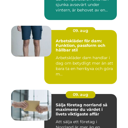
sjunka avsevärt under
vintern, är behovet av en...
09. aug
Arbetskläder för dam:
Funktion, passform och
hållbar stil
Arbetskläder dam handlar i
dag om betydligt mer än att
bara ta en herrbyxa och göra
m...
09. aug
Sälja företag norrland så
maximerar du värdet i
livets viktigaste affär
Att sälja ett företag i
Norrland är mer än en