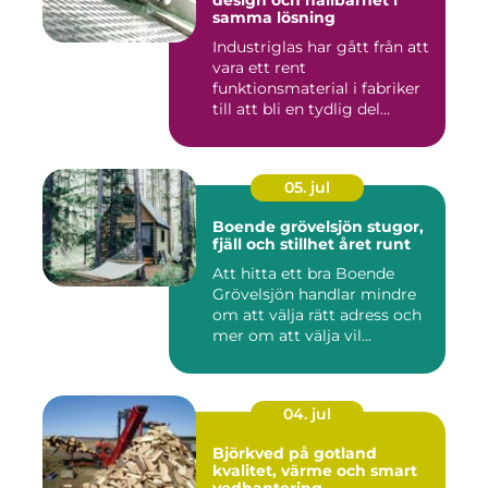
design och hållbarhet i
samma lösning
Industriglas har gått från att
vara ett rent
funktionsmaterial i fabriker
till att bli en tydlig del...
05. jul
Boende grövelsjön stugor,
fjäll och stillhet året runt
Att hitta ett bra Boende
Grövelsjön handlar mindre
om att välja rätt adress och
mer om att välja vil...
04. jul
Björkved på gotland
kvalitet, värme och smart