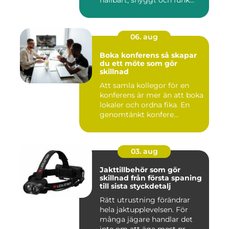
hållbart, snyggt och funk...
06. aug
Boka konferens så skapar
du ett möte som gör
skillnad
Att samla kollegor för en
konferens är mer än att boka
lokaler och ordna fika. En
genomtänkt konfere...
03. aug
Jakttillbehör som gör
skillnad från första spaning
till sista styckdetalj
Rätt utrustning förändrar
hela jaktupplevelsen. För
många jägare handlar det