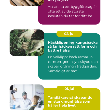
ditt projekt
Att anlita ett byggföretag är
ofta ett av de största
besluten du tar för ditt he...
02. jul
Häckklippning kungsbacka
så får häcken rätt form och
bättre hälsa
En välklippt häck ramar in
tomten, ger insynsskydd och
skapar ordning i trädgården.
Samtidigt är häc...
01. jul
Tandläkare så skapar du
en stark munhälsa som
håller hela livet