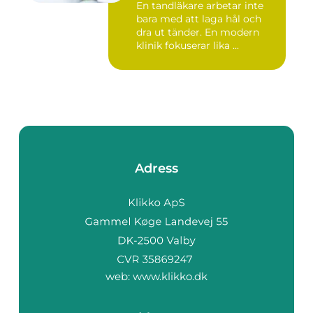
En tandläkare arbetar inte
bara med att laga hål och
dra ut tänder. En modern
klinik fokuserar lika ...
Adress
web:
www.klikko.dk