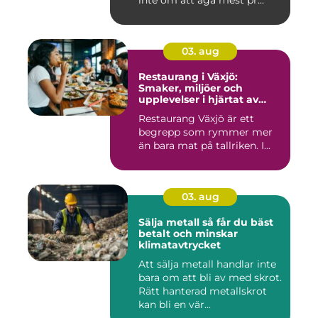
inte om att äga mest pr...
03. aug
Restaurang i Växjö:
Smaker, miljöer och
upplevelser i hjärtat av
Småland
Restaurang Växjö är ett
begrepp som rymmer mer
än bara mat på tallriken. I...
03. aug
Sälja metall så får du bäst
betalt och minskar
klimatavtrycket
Att sälja metall handlar inte
bara om att bli av med skrot.
Rätt hanterad metallskrot
kan bli en vär...