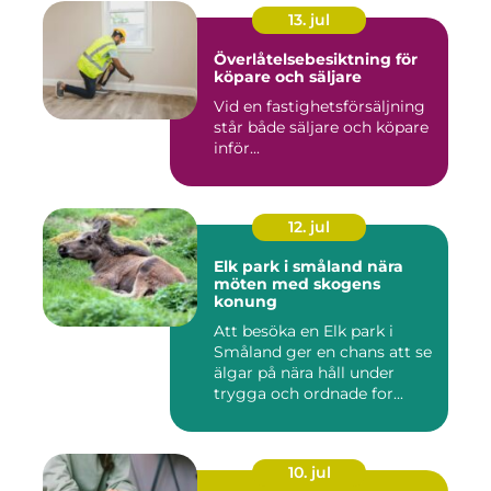
13. jul
Överlåtelsebesiktning för
köpare och säljare
Vid en fastighetsförsäljning
står både säljare och köpare
inför...
12. jul
Elk park i småland nära
möten med skogens
konung
Att besöka en Elk park i
Småland ger en chans att se
älgar på nära håll under
trygga och ordnade for...
10. jul