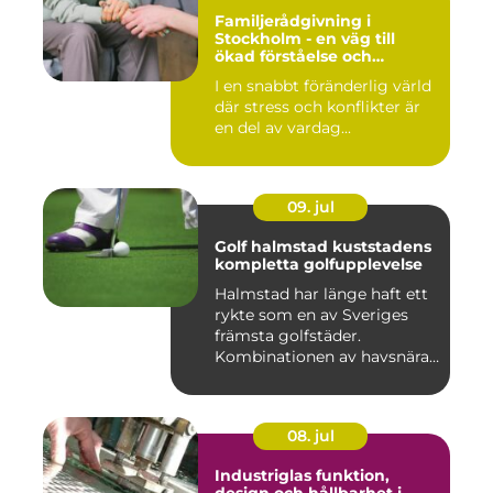
Familjerådgivning i
Stockholm - en väg till
ökad förståelse och
harmoni
I en snabbt föränderlig värld
där stress och konflikter är
en del av vardag...
09. jul
Golf halmstad kuststadens
kompletta golfupplevelse
Halmstad har länge haft ett
rykte som en av Sveriges
främsta golfstäder.
Kombinationen av havsnära
b...
08. jul
Industriglas funktion,