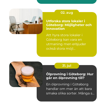
02. aug
Utforska stora lokaler i
Göteborg: Möjligheter och
innovation
Att hyra stora lokaler i
Göteborg kan vara en
utmaning men erbjuder
också stora möjl...
31. jul
Ölprovning i Göteborg: Hur
går en ölprovning till?
En ölprovning i Göteborg
handlar om mer än att bara
smaka olika sorter. Många s...