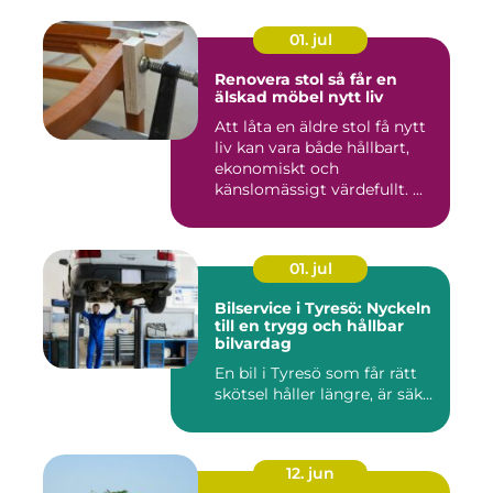
01. jul
Renovera stol så får en
älskad möbel nytt liv
Att låta en äldre stol få nytt
liv kan vara både hållbart,
ekonomiskt och
känslomässigt värdefullt. ...
01. jul
Bilservice i Tyresö: Nyckeln
till en trygg och hållbar
bilvardag
En bil i Tyresö som får rätt
skötsel håller längre, är säk...
12. jun