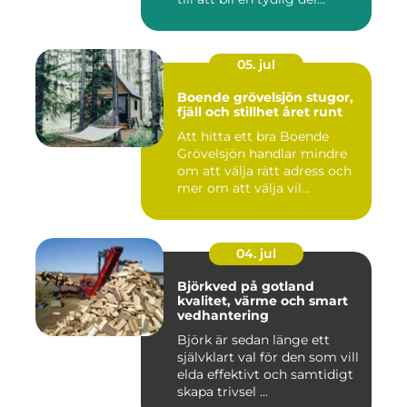
05. jul
Boende grövelsjön stugor,
fjäll och stillhet året runt
Att hitta ett bra Boende
Grövelsjön handlar mindre
om att välja rätt adress och
mer om att välja vil...
04. jul
Björkved på gotland
kvalitet, värme och smart
vedhantering
Björk är sedan länge ett
självklart val för den som vill
elda effektivt och samtidigt
skapa trivsel ...