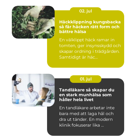
02. jul
Häckklippning kungsbacka
så får häcken rätt form och
bättre hälsa
En välklippt häck ramar in
tomten, ger insynsskydd och
skapar ordning i trädgården.
Samtidigt är häc...
01. jul
Tandläkare så skapar du
en stark munhälsa som
håller hela livet
En tandläkare arbetar inte
bara med att laga hål och
dra ut tänder. En modern
klinik fokuserar lika ...