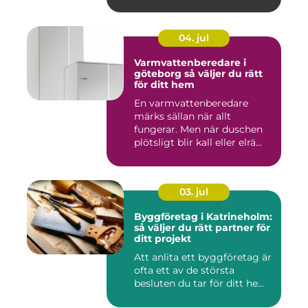
04. jul
Varmvattenberedare i
göteborg så väljer du rätt
för ditt hem
En varmvattenberedare
märks sällan när allt
fungerar. Men när duschen
plötsligt blir kall eller elrä...
03. jul
Byggföretag i Katrineholm:
så väljer du rätt partner för
ditt projekt
Att anlita ett byggföretag är
ofta ett av de största
besluten du tar för ditt he...