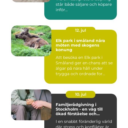
står både säljare och köpare
inför...
12. jul
Elk park i småland nära
möten med skogens
konung
Att besöka en Elk park i
Småland ger en chans att se
älgar på nära håll under
trygga och ordnade for...
10. jul
Familjerådgivning i
Stockholm - en väg till
ökad förståelse och
harmoni
I en snabbt föränderlig värld
där stress och konflikter är