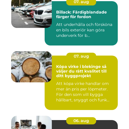
07. aug
Billack: Färdigblandade
färger för fordon
Att underhålla och försköna
en bils exteriör kan göra
underverk för b...
07. aug
Köpa virke i blekinge så
väljer du rätt kvalitet till
ditt byggprojekt
Att köpa virke handlar om
mer än pris per löpmeter.
För den som vill bygga
hållbart, snyggt och funk...
06. aug