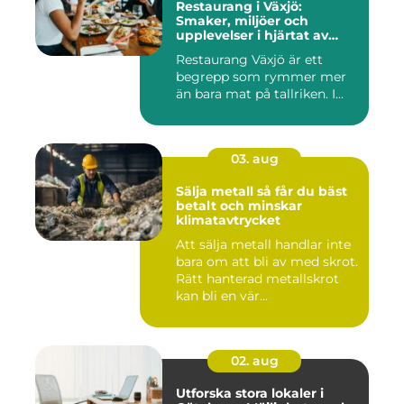
Restaurang i Växjö:
Smaker, miljöer och
upplevelser i hjärtat av
Småland
Restaurang Växjö är ett
begrepp som rymmer mer
än bara mat på tallriken. I...
03. aug
Sälja metall så får du bäst
betalt och minskar
klimatavtrycket
Att sälja metall handlar inte
bara om att bli av med skrot.
Rätt hanterad metallskrot
kan bli en vär...
02. aug
Utforska stora lokaler i