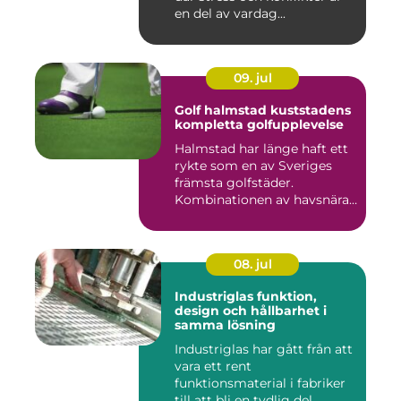
en del av vardag...
09. jul
Golf halmstad kuststadens
kompletta golfupplevelse
Halmstad har länge haft ett
rykte som en av Sveriges
främsta golfstäder.
Kombinationen av havsnära
b...
08. jul
Industriglas funktion,
design och hållbarhet i
samma lösning
Industriglas har gått från att
vara ett rent
funktionsmaterial i fabriker
till att bli en tydlig del...