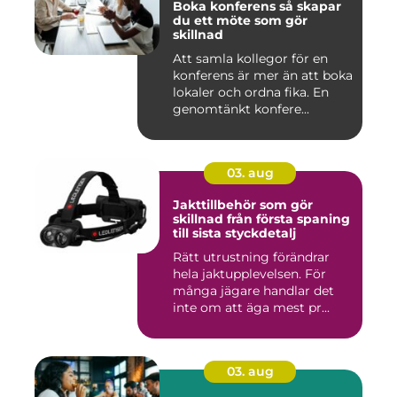
Boka konferens så skapar
du ett möte som gör
skillnad
Att samla kollegor för en
konferens är mer än att boka
lokaler och ordna fika. En
genomtänkt konfere...
03. aug
Jakttillbehör som gör
skillnad från första spaning
till sista styckdetalj
Rätt utrustning förändrar
hela jaktupplevelsen. För
många jägare handlar det
inte om att äga mest pr...
03. aug