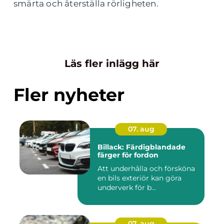
smärta och återställa rörligheten.
Läs fler inlägg här
Fler nyheter
07. aug
Billack: Färdigblandade
färger för fordon
Att underhålla och försköna
en bils exteriör kan göra
underverk för b...
07. aug