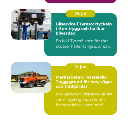
01. jul
Bilservice i Tyresö: Nyckeln
till en trygg och hållbar
bilvardag
En bil i Tyresö som får rätt
skötsel håller längre, är säk...
12. jun
Markarbeten i Västervik:
Trygg grund för hus, vägar
och trädgårdar
Markarbeten Västervik är ett
samlingsbegrepp för alla
förberedelser som behö...