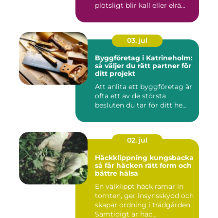
plötsligt blir kall eller elrä...
03. jul
Byggföretag i Katrineholm:
så väljer du rätt partner för
ditt projekt
Att anlita ett byggföretag är
ofta ett av de största
besluten du tar för ditt he...
02. jul
Häckklippning kungsbacka
så får häcken rätt form och
bättre hälsa
En välklippt häck ramar in
tomten, ger insynsskydd och
skapar ordning i trädgården.
Samtidigt är häc...