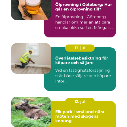
Ölprovning i Göteborg: Hur
går en ölprovning till?
En ölprovning i Göteborg
handlar om mer än att bara
smaka olika sorter. Många s...
13. jul
Överlåtelsebesiktning för
köpare och säljare
Vid en fastighetsförsäljning
står både säljare och köpare
inför...
12. jul
Elk park i småland nära
möten med skogens
konung