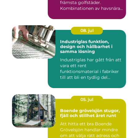
främsta golfstäder.
Kombinationen av havsnära
b...
08. jul
Industriglas funktion,
design och hållbarhet i
samma lösning
Industriglas har gått från att
vara ett rent
funktionsmaterial i fabriker
till att bli en tydlig del...
05. jul
Boende grövelsjön stugor,
fjäll och stillhet året runt
Att hitta ett bra Boende
Grövelsjön handlar mindre
om att välja rätt adress och