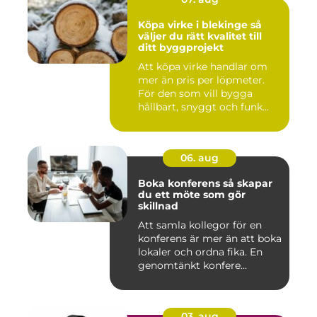
Köpa virke i blekinge så
väljer du rätt kvalitet till
ditt byggprojekt
Att köpa virke handlar om
mer än pris per löpmeter.
För den som vill bygga
hållbart, snyggt och funk...
06. aug
Boka konferens så skapar
du ett möte som gör
skillnad
Att samla kollegor för en
konferens är mer än att boka
lokaler och ordna fika. En
genomtänkt konfere...
03. aug