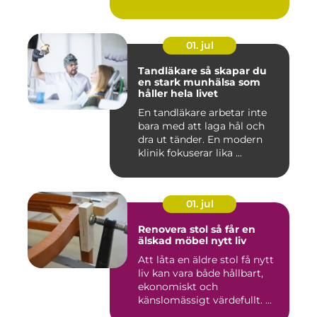
01. jul
Tandläkare så skapar du
en stark munhälsa som
håller hela livet
En tandläkare arbetar inte
bara med att laga hål och
dra ut tänder. En modern
klinik fokuserar lika ...
01. jul
Renovera stol så får en
älskad möbel nytt liv
Att låta en äldre stol få nytt
liv kan vara både hållbart,
ekonomiskt och
känslomässigt värdefullt. ...