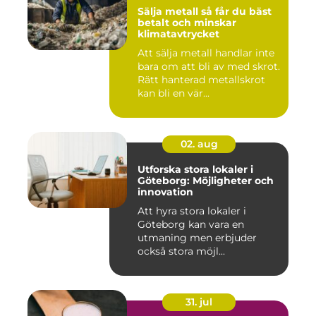
Sälja metall så får du bäst
betalt och minskar
klimatavtrycket
Att sälja metall handlar inte
bara om att bli av med skrot.
Rätt hanterad metallskrot
kan bli en vär...
02. aug
Utforska stora lokaler i
Göteborg: Möjligheter och
innovation
Att hyra stora lokaler i
Göteborg kan vara en
utmaning men erbjuder
också stora möjl...
31. jul