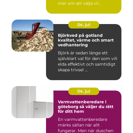
mer om att välja vil...
04. jul
Björkved på gotland
kvalitet, värme och smart
vedhantering
Björk är sedan länge ett
självklart val för den som vill
elda effektivt och samtidigt
skapa trivsel ...
04. jul
Varmvattenberedare i
göteborg så väljer du rätt
för ditt hem
En varmvattenberedare
märks sällan när allt
fungerar. Men när duschen