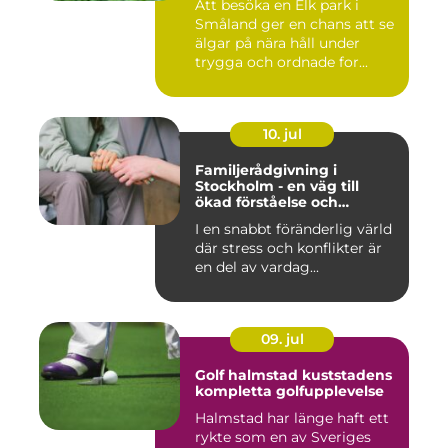
Att besöka en Elk park i
Småland ger en chans att se
älgar på nära håll under
trygga och ordnade for...
10. jul
Familjerådgivning i
Stockholm - en väg till
ökad förståelse och
harmoni
I en snabbt föränderlig värld
där stress och konflikter är
en del av vardag...
09. jul
Golf halmstad kuststadens
kompletta golfupplevelse
Halmstad har länge haft ett
rykte som en av Sveriges