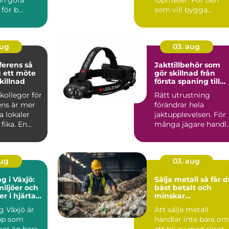
an göra
löpmeter. För den
ör b...
som vill bygga
hållbart, snyggt och
funk...
aug
03. aug
rens så
Jakttillbehör som
 ett möte
gör skillnad från
killnad
första spaning till
sista styckdetalj
kollegor för
Rätt utrustning
ens är mer
förändrar hela
a lokaler
jaktupplevelsen. För
fika. En
många jägare handl
t konfere...
det inte om att äga
mest pr...
aug
03. aug
g i Växjö:
Sälja metall så får du
iljöer och
bäst betalt och
r i hjärtat
minskar
nd
klimatavtrycket
g Växjö är
Att sälja metall
pp som
handlar inte bara om