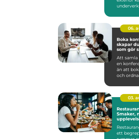
exteriör k
underverk f
06. 
Boka konfe
skapar du
som gör s
Att samla 
en konfer
än att bok
och ordna 
genomtänk
03. 
Restauran
Smaker, m
upplevelse
av Småla
Restauran
ett begre