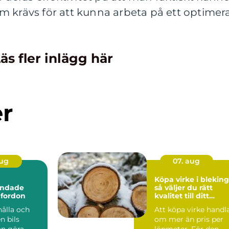
m krävs för att kunna arbeta på ett optimer
äs fler inlägg här
er
aug
07. aug
Köpa virke i blekin
andade
så väljer du rätt
 fordon
kvalitet till ditt
byggprojekt
hålla och
Att köpa virke handl
n bils
om mer än pris per