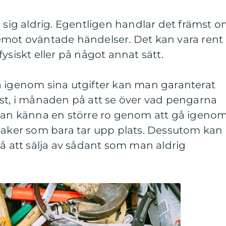
r sig aldrig. Egentligen handlar det främst 
emot oväntade händelser. Det kan vara rent
ysiskt eller på något annat sätt.
å igenom sina utgifter kan man garanterat
nst, i månaden på att se över vad pengarna
 man känna en större ro genom att gå igeno
 saker som bara tar upp plats. Dessutom kan
på att sälja av sådant som man aldrig