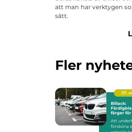
att man har verktygen so
sätt.
L
Fler nyhet
07. 
Billack:
Färdigbl
färger för
Att under
försköna e