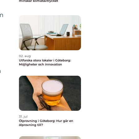
minskar klimatavtrycket
om
02. aug
Utforska stora lokaler i Göteborg:
Möjligheter och innovation
m
31. jul
Ölprovning i Göteborg: Hur går en
ölprovning till?