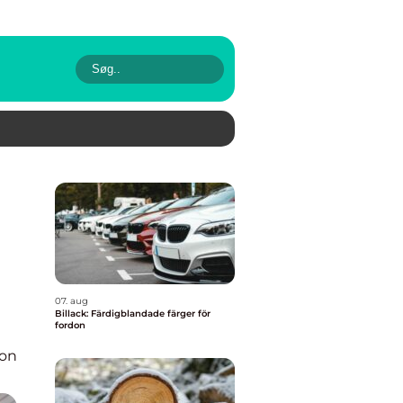
07. aug
Billack: Färdigblandade färger för
fordon
ion