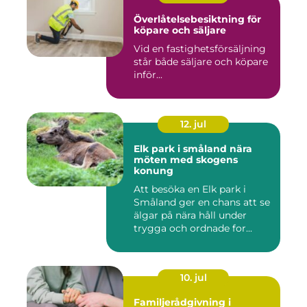
Överlåtelsebesiktning för
köpare och säljare
Vid en fastighetsförsäljning
står både säljare och köpare
inför...
12. jul
Elk park i småland nära
möten med skogens
konung
Att besöka en Elk park i
Småland ger en chans att se
älgar på nära håll under
trygga och ordnade for...
10. jul
Familjerådgivning i