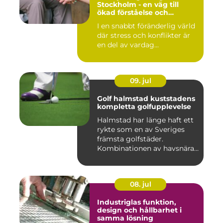
Stockholm - en väg till
ökad förståelse och
harmoni
I en snabbt föränderlig värld
där stress och konflikter är
en del av vardag...
09. jul
Golf halmstad kuststadens
kompletta golfupplevelse
Halmstad har länge haft ett
rykte som en av Sveriges
främsta golfstäder.
Kombinationen av havsnära
b...
08. jul
Industriglas funktion,
design och hållbarhet i
samma lösning