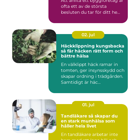
Att anlita ett byggföretag är
ofta ett av de största
besluten du tar för ditt he...
02. jul
Häckklippning kungsbacka
så får häcken rätt form och
bättre hälsa
En välklippt häck ramar in
tomten, ger insynsskydd och
skapar ordning i trädgården.
Samtidigt är häc...
01. jul
Tandläkare så skapar du
en stark munhälsa som
håller hela livet
En tandläkare arbetar inte