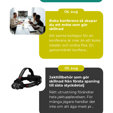
06. aug
Boka konferens så skapar
du ett möte som gör
skillnad
Att samla kollegor för en
konferens är mer än att boka
lokaler och ordna fika. En
genomtänkt konfere...
03. aug
Jakttillbehör som gör
skillnad från första spaning
till sista styckdetalj
Rätt utrustning förändrar
hela jaktupplevelsen. För
många jägare handlar det
inte om att äga mest pr...