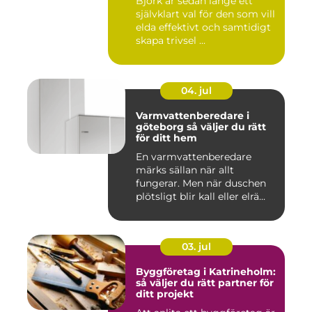
Björk är sedan länge ett
självklart val för den som vill
elda effektivt och samtidigt
skapa trivsel ...
04. jul
Varmvattenberedare i
göteborg så väljer du rätt
för ditt hem
En varmvattenberedare
märks sällan när allt
fungerar. Men när duschen
plötsligt blir kall eller elrä...
03. jul
Byggföretag i Katrineholm:
så väljer du rätt partner för
ditt projekt