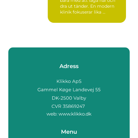
bara med att laga hål och
dra ut tänder. En modern
klinik fokuserar lika ...
Adress
web:
www.klikko.dk
Menu