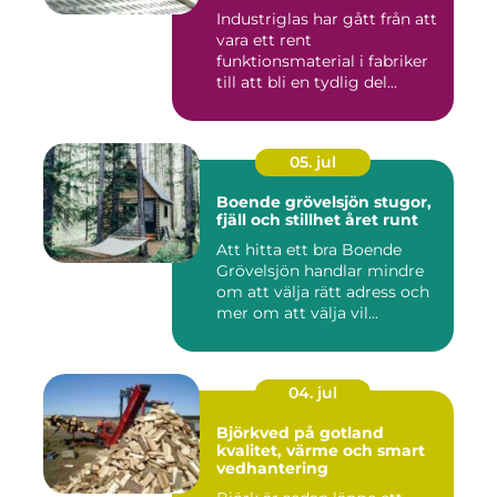
Industriglas har gått från att
vara ett rent
funktionsmaterial i fabriker
till att bli en tydlig del...
05. jul
Boende grövelsjön stugor,
fjäll och stillhet året runt
Att hitta ett bra Boende
Grövelsjön handlar mindre
om att välja rätt adress och
mer om att välja vil...
04. jul
Björkved på gotland
kvalitet, värme och smart
vedhantering