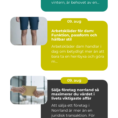
vintern, är behovet av en...
09. aug
Arbetskläder för dam:
Funktion, passform och
hållbar stil
Arbetskläder dam handlar i
dag om betydligt mer än att
bara ta en herrbyxa och göra
m...
09. aug
Sälja företag norrland så
maximerar du värdet i
livets viktigaste affär
Att sälja ett företag i
Norrland är mer än en
juridisk transaktion. För