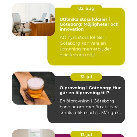
02. aug
Utforska stora lokaler i
Göteborg: Möjligheter och
innovation
Att hyra stora lokaler i
Göteborg kan vara en
utmaning men erbjuder
också stora möjl...
31. jul
Ölprovning i Göteborg: Hur
går en ölprovning till?
En ölprovning i Göteborg
handlar om mer än att bara
smaka olika sorter. Många s...
13. jul