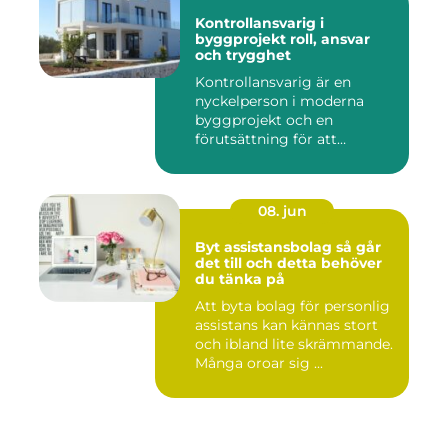
Kontrollansvarig i
byggprojekt roll, ansvar
och trygghet
Kontrollansvarig är en
nyckelperson i moderna
byggprojekt och en
förutsättning för att
bygglovsplikt...
08. jun
Byt assistansbolag så går
det till och detta behöver
du tänka på
Att byta bolag för personlig
assistans kan kännas stort
och ibland lite skrämmande.
Många oroar sig ...