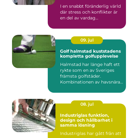
harmoni
I en snabbt föränderlig värld
där stress och konflikter är
en del av vardag...
09. jul
Golf halmstad kuststadens
kompletta golfupplevelse
Halmstad har länge haft ett
rykte som en av Sveriges
främsta golfstäder.
Kombinationen av havsnära
b...
08. jul
Industriglas funktion,
design och hållbarhet i
samma lösning
Industriglas har gått från att