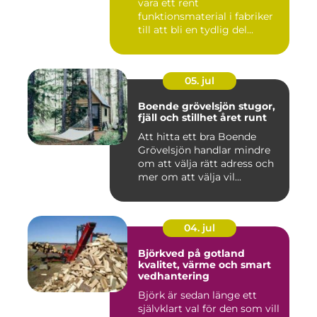
vara ett rent
funktionsmaterial i fabriker
till att bli en tydlig del...
05. jul
Boende grövelsjön stugor,
fjäll och stillhet året runt
Att hitta ett bra Boende
Grövelsjön handlar mindre
om att välja rätt adress och
mer om att välja vil...
04. jul
Björkved på gotland
kvalitet, värme och smart
vedhantering
Björk är sedan länge ett
självklart val för den som vill