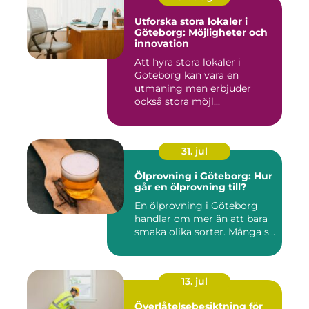
Utforska stora lokaler i
Göteborg: Möjligheter och
innovation
Att hyra stora lokaler i
Göteborg kan vara en
utmaning men erbjuder
också stora möjl...
31. jul
Ölprovning i Göteborg: Hur
går en ölprovning till?
En ölprovning i Göteborg
handlar om mer än att bara
smaka olika sorter. Många s...
13. jul
Överlåtelsebesiktning för