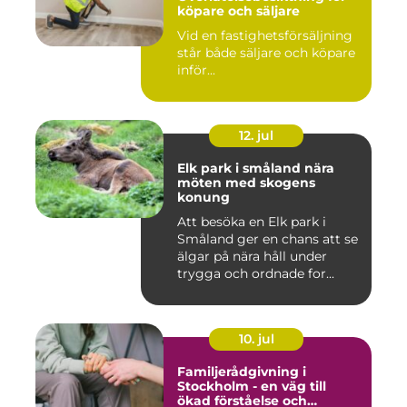
köpare och säljare
Vid en fastighetsförsäljning
står både säljare och köpare
inför...
12. jul
Elk park i småland nära
möten med skogens
konung
Att besöka en Elk park i
Småland ger en chans att se
älgar på nära håll under
trygga och ordnade for...
10. jul
Familjerådgivning i
Stockholm - en väg till
ökad förståelse och