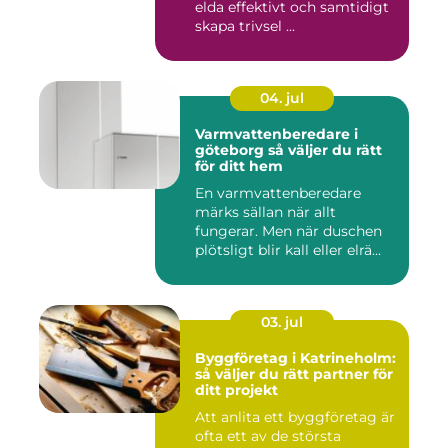
elda effektivt och samtidigt
skapa trivsel ...
04. jul
Varmvattenberedare i
göteborg så väljer du rätt
för ditt hem
En varmvattenberedare
märks sällan när allt
fungerar. Men när duschen
plötsligt blir kall eller elrä...
03. jul
Byggföretag i Katrineholm:
så väljer du rätt partner för
ditt projekt
Att anlita ett byggföretag är
ofta ett av de största