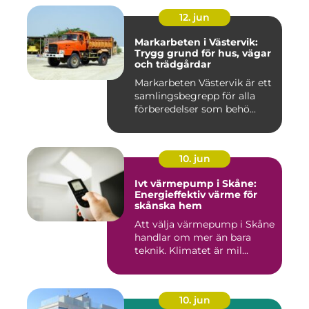
12. jun
Markarbeten i Västervik:
Trygg grund för hus, vägar
och trädgårdar
Markarbeten Västervik är ett
samlingsbegrepp för alla
förberedelser som behö...
10. jun
Ivt värmepump i Skåne:
Energieffektiv värme för
skånska hem
Att välja värmepump i Skåne
handlar om mer än bara
teknik. Klimatet är mil...
10. jun