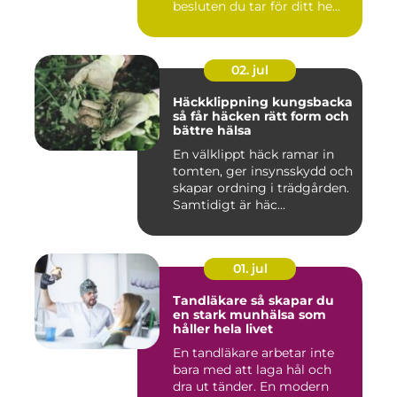
besluten du tar för ditt he...
02. jul
Häckklippning kungsbacka
så får häcken rätt form och
bättre hälsa
En välklippt häck ramar in
tomten, ger insynsskydd och
skapar ordning i trädgården.
Samtidigt är häc...
01. jul
Tandläkare så skapar du
en stark munhälsa som
håller hela livet
En tandläkare arbetar inte
bara med att laga hål och
dra ut tänder. En modern