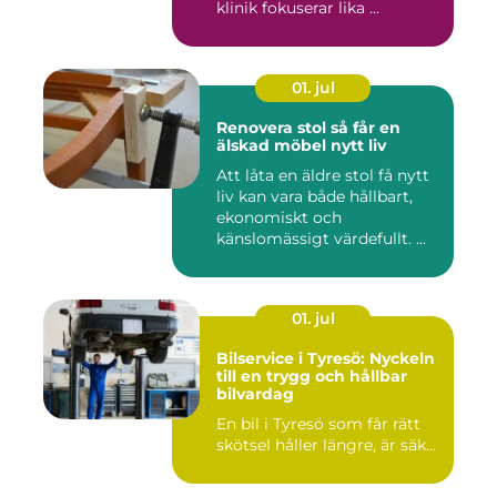
klinik fokuserar lika ...
01. jul
Renovera stol så får en
älskad möbel nytt liv
Att låta en äldre stol få nytt
liv kan vara både hållbart,
ekonomiskt och
känslomässigt värdefullt. ...
01. jul
Bilservice i Tyresö: Nyckeln
till en trygg och hållbar
bilvardag
En bil i Tyresö som får rätt
skötsel håller längre, är säk...