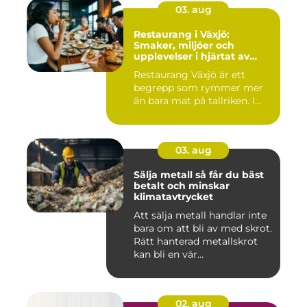
03. aug
Restaurang i Växjö:
Smaker, miljöer och
upplevelser i hjärtat av
Småland
Restaurang Växjö är ett
begrepp som rymmer mer
än bara mat på tallriken. I...
03. aug
Sälja metall så får du bäst
betalt och minskar
klimatavtrycket
Att sälja metall handlar inte
bara om att bli av med skrot.
Rätt hanterad metallskrot
kan bli en vär...
02. aug