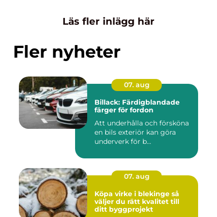
Läs fler inlägg här
Fler nyheter
07. aug
Billack: Färdigblandade
färger för fordon
Att underhålla och försköna
en bils exteriör kan göra
underverk för b...
07. aug
Köpa virke i blekinge så
väljer du rätt kvalitet till
ditt byggprojekt