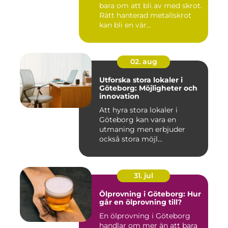
bara om att bli av med skrot.
Rätt hanterad metallskrot
kan bli en vär...
02. aug
Utforska stora lokaler i
Göteborg: Möjligheter och
innovation
Att hyra stora lokaler i
Göteborg kan vara en
utmaning men erbjuder
också stora möjl...
31. jul
Ölprovning i Göteborg: Hur
går en ölprovning till?
En ölprovning i Göteborg
handlar om mer än att bara