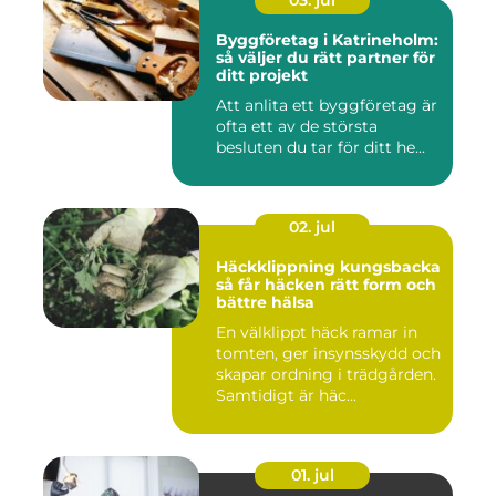
03. jul
Byggföretag i Katrineholm:
så väljer du rätt partner för
ditt projekt
Att anlita ett byggföretag är
ofta ett av de största
besluten du tar för ditt he...
02. jul
Häckklippning kungsbacka
så får häcken rätt form och
bättre hälsa
En välklippt häck ramar in
tomten, ger insynsskydd och
skapar ordning i trädgården.
Samtidigt är häc...
01. jul