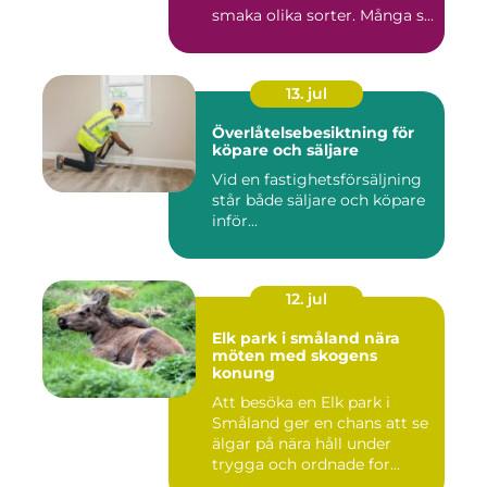
smaka olika sorter. Många s...
13. jul
Överlåtelsebesiktning för
köpare och säljare
Vid en fastighetsförsäljning
står både säljare och köpare
inför...
12. jul
Elk park i småland nära
möten med skogens
konung
Att besöka en Elk park i
Småland ger en chans att se
älgar på nära håll under
trygga och ordnade for...