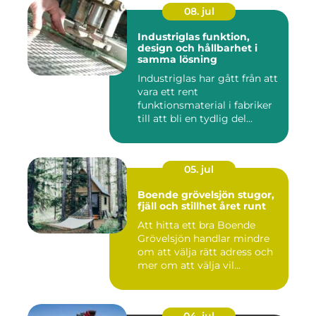
08. jul
Industriglas funktion,
design och hållbarhet i
samma lösning
Industriglas har gått från att
vara ett rent
funktionsmaterial i fabriker
till att bli en tydlig del...
05. jul
Boende grövelsjön stugor,
fjäll och stillhet året runt
Att hitta ett bra Boende
Grövelsjön handlar mindre
om att välja rätt adress och
mer om att välja vil...