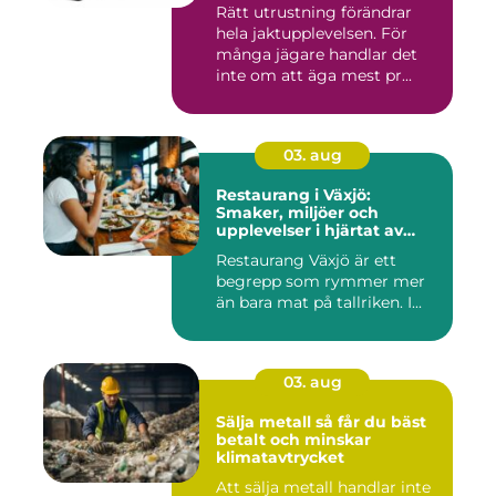
Rätt utrustning förändrar
hela jaktupplevelsen. För
många jägare handlar det
inte om att äga mest pr...
03. aug
Restaurang i Växjö:
Smaker, miljöer och
upplevelser i hjärtat av
Småland
Restaurang Växjö är ett
begrepp som rymmer mer
än bara mat på tallriken. I...
03. aug
Sälja metall så får du bäst
betalt och minskar
klimatavtrycket
Att sälja metall handlar inte