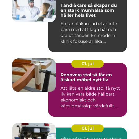
Tandläkare så skapar du
en stark munhälsa som
håller hela livet
En tandläkare arbetar inte
bara med att laga hål och
dra ut tänder. En modern
klinik fokuserar lika ...
01. jul
Renovera stol så får en
älskad möbel nytt liv
Att låta en äldre stol få nytt
liv kan vara både hållbart,
ekonomiskt och
känslomässigt värdefullt. ...
01. jul