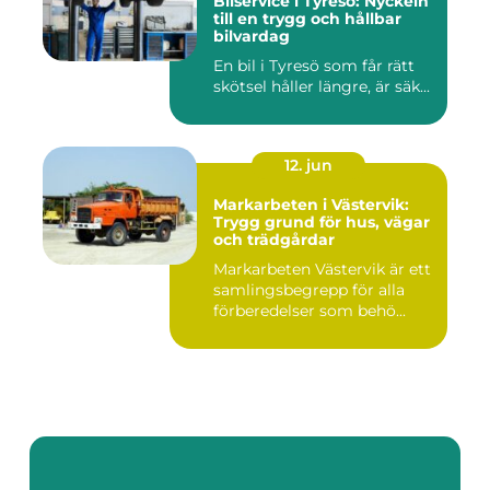
Bilservice i Tyresö: Nyckeln
till en trygg och hållbar
bilvardag
En bil i Tyresö som får rätt
skötsel håller längre, är säk...
12. jun
Markarbeten i Västervik:
Trygg grund för hus, vägar
och trädgårdar
Markarbeten Västervik är ett
samlingsbegrepp för alla
förberedelser som behö...