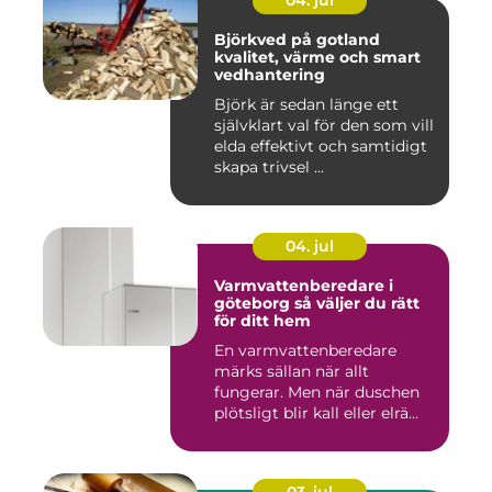
04. jul
Björkved på gotland
kvalitet, värme och smart
vedhantering
Björk är sedan länge ett
självklart val för den som vill
elda effektivt och samtidigt
skapa trivsel ...
04. jul
Varmvattenberedare i
göteborg så väljer du rätt
för ditt hem
En varmvattenberedare
märks sällan när allt
fungerar. Men när duschen
plötsligt blir kall eller elrä...