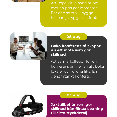
Att köpa virke handlar om
mer än pris per löpmeter.
För den som vill bygga
hållbart, snyggt och funk...
06. aug
Boka konferens så skapar
du ett möte som gör
skillnad
Att samla kollegor för en
konferens är mer än att boka
lokaler och ordna fika. En
genomtänkt konfere...
03. aug
Jakttillbehör som gör
skillnad från första spaning
till sista styckdetalj