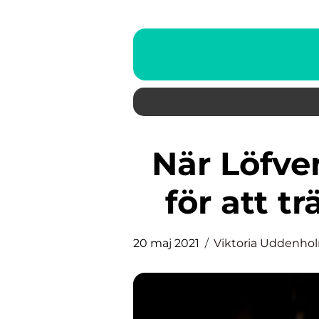
När Löfven åkte till Dagobah
för att t
20 maj 2021
Viktoria Uddenho