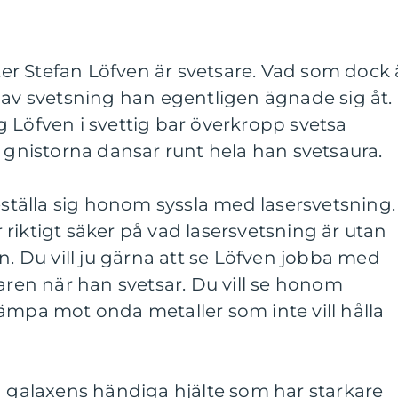
ster Stefan Löfven är svetsare. Vad som dock 
 av svetsning han egentligen ägnade sig åt.
sig Löfven i svettig bar överkropp svetsa
nistorna dansar runt hela han svetsaura.
reställa sig honom syssla med lasersvetsning.
riktigt säker på vad lasersvetsning är utan
n. Du vill ju gärna att se Löfven jobba med
daren när han svetsar. Du vill se honom
ämpa mot onda metaller som inte vill hålla
n galaxens händiga hjälte som har starkare