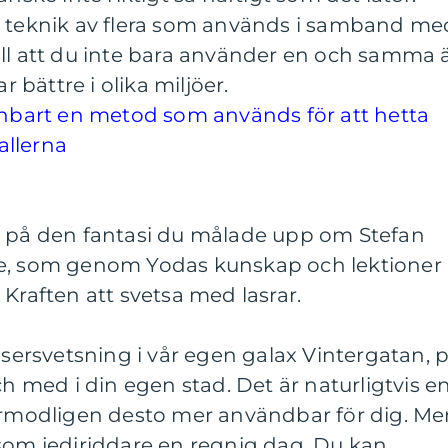
n teknik av flera som används i samband me
ill att du inte bara använder en och samma 
r bättre i olika miljöer.
 enbart en metod som används för att hetta
allerna
l på den fantasi du målade upp om Stefan
re, som genom Yodas kunskap och lektioner
 Kraften att svetsa med lasrar.
asersvetsning i vår egen galax Vintergatan, 
ch med i din egen stad. Det är naturligtvis e
förmodligen desto mer användbar för dig. Me
 som jediriddare en regnig dag. Du kan