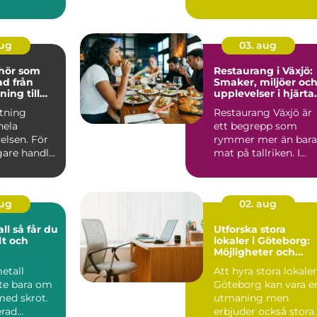
snyggt och
genomtänkt konfere.
aug
03. aug
ehör som
Restaurang i Växjö:
från
Smaker, miljöer oc
ning till
upplevelser i hjärta
kdetalj
av Småland
stning
Restaurang Växjö är
hela
ett begrepp som
elsen. För
rymmer mer än bara
are handlar
mat på tallriken. I...
m att äga
aug
02. aug
år du
Utforska stora
lt och
lokaler i Göteborg:
Möjligheter och
rycket
innovation
metall
Att hyra stora lokaler
nte bara om
Göteborg kan vara e
 med skrot.
utmaning men
erad
erbjuder också stora