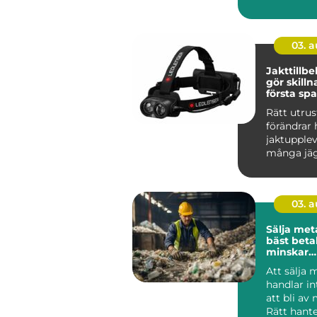
hållbart, 
funk...
03. 
Jakttillb
gör skillnad 
första spa
sista styc
Rätt utru
förändrar 
jaktupplev
många jäg
det inte o
mest pr...
03. 
Sälja metall så f
bäst beta
minskar
klimatavt
Att sälja 
handlar i
att bli av
Rätt hant