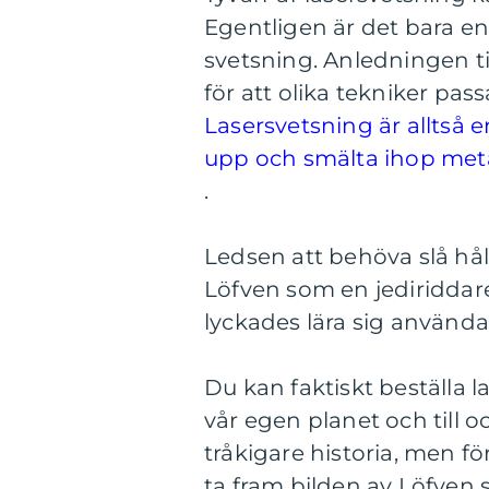
Egentligen är det bara e
svetsning. Anledningen t
för att olika tekniker passa
Lasersvetsning är alltså
upp och smälta ihop met
.
Ledsen att behöva slå hå
Löfven som en jediridda
lyckades lära sig använda
Du kan faktiskt beställa l
vår egen planet och till o
tråkigare historia, men 
ta fram bilden av Löfven