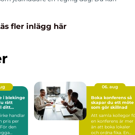
.
äs fler inlägg här
er
aug
06. aug
e i blekinge
Boka konferens så
du rätt
skapar du ett möte
l ditt
som gör skillnad
ekt
irke handlar
Att samla kollegor f
 pris per
en konferens är mer
 För den
än att boka lokaler
bygga
och ordna fika. En