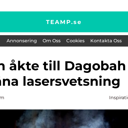
TEAMP.
se
Annonsering
Om Oss
Cookies
Kontakta Oss
räna lasersvetsning
lm
Inspirat