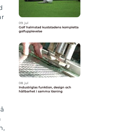
d
är
09. jul
Golf halmstad kuststadens kompletta
golfupplevelse
08. jul
Industriglas funktion, design och
hållbarhet i samma lösning
på
n
n,