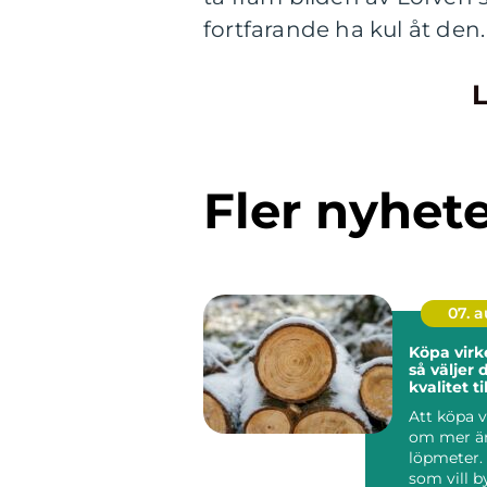
fortfarande ha kul åt den
L
Fler nyhet
07. 
Köpa virk
så väljer 
kvalitet til
byggproj
Att köpa v
om mer än
löpmeter.
som vill 