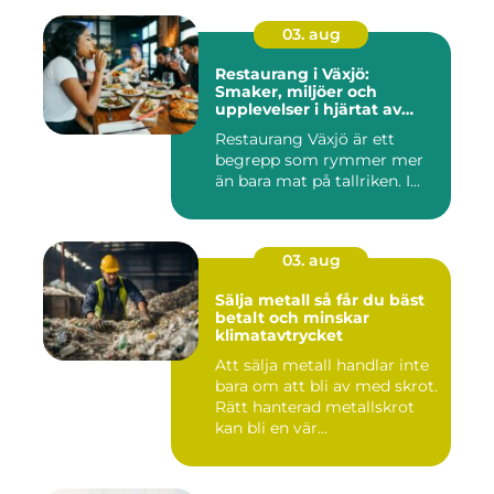
03. aug
Restaurang i Växjö:
Smaker, miljöer och
upplevelser i hjärtat av
Småland
Restaurang Växjö är ett
begrepp som rymmer mer
än bara mat på tallriken. I...
03. aug
Sälja metall så får du bäst
betalt och minskar
klimatavtrycket
Att sälja metall handlar inte
bara om att bli av med skrot.
Rätt hanterad metallskrot
kan bli en vär...