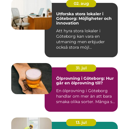
02. aug
Utforska stora lokaler i
Göteborg: Möjligheter och
innovation
Att hyra stora lokaler i
Göteborg kan vara en
utmaning men erbjuder
också stora möjl...
31. jul
Ölprovning i Göteborg: Hur
går en ölprovning till?
En ölprovning i Göteborg
handlar om mer än att bara
smaka olika sorter. Många s...
13. jul