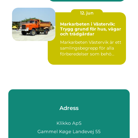
12. jun
Markarbeten i Västervik:
Trygg grund för hus, vägar
och trädgårdar
Markarbeten Västervik är ett
samlingsbegrepp för alla
förberedelser som behö...
Adress