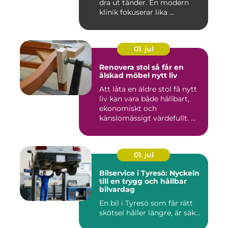
dra ut tänder. En modern
klinik fokuserar lika ...
01. jul
Renovera stol så får en
älskad möbel nytt liv
Att låta en äldre stol få nytt
liv kan vara både hållbart,
ekonomiskt och
känslomässigt värdefullt. ...
01. jul
Bilservice i Tyresö: Nyckeln
till en trygg och hållbar
bilvardag
En bil i Tyresö som får rätt
skötsel håller längre, är säk...