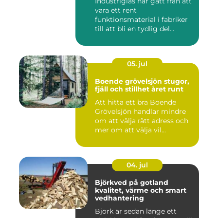
Industriglas har gått från att
vara ett rent
funktionsmaterial i fabriker
till att bli en tydlig del...
05. jul
Boende grövelsjön stugor,
fjäll och stillhet året runt
Att hitta ett bra Boende
Grövelsjön handlar mindre
om att välja rätt adress och
mer om att välja vil...
04. jul
Björkved på gotland
kvalitet, värme och smart
vedhantering
Björk är sedan länge ett