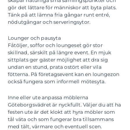
skapar naturliga små samlingspunkter och
gör det lättare för människor att byta plats.
Tänk på att lämna fria gångar runt entré,
nödutgångar och serveringsytor.
Lounger och pausyta
Fåtöljer, soffor och loungeset gör stor
skillnad, särskilt på längre event. En mjuk
sittplats ger gäster möjlighet att dra sig
undan en stund, prata ostört eller vila
fötterna. På företagsevent kan en loungezon
också fungera som informell mötesyta.
Inne eller ute anpassa möblerna
Göteborgsvädret är nyckfullt. Väljer du att ha
festen ute är det klokt att hyra möbler som
tål väta och som fungerar bra tillsammans
med tält, värmare och eventuell scen.