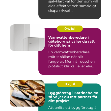
självklart val för den som vill
elda effektivt och samtidigt
skapa trivsel ...
04. jul
Varmvattenberedare i
göteborg så väljer du rätt
för ditt hem
En varmvattenberedare
märks sällan när allt
fungerar. Men när duschen
plötsligt blir kall eller elrä...
03. jul
Byggföretag i Katrineholm:
så väljer du rätt partner för
ditt projekt
Att anlita ett byggföretag är