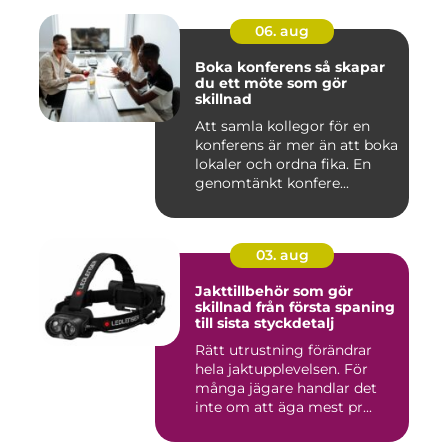
06. aug
Boka konferens så skapar
du ett möte som gör
skillnad
Att samla kollegor för en
konferens är mer än att boka
lokaler och ordna fika. En
genomtänkt konfere...
03. aug
Jakttillbehör som gör
skillnad från första spaning
till sista styckdetalj
Rätt utrustning förändrar
hela jaktupplevelsen. För
många jägare handlar det
inte om att äga mest pr...