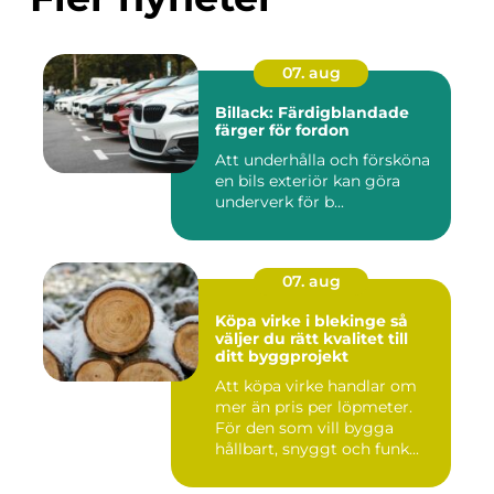
07. aug
Billack: Färdigblandade
färger för fordon
Att underhålla och försköna
en bils exteriör kan göra
underverk för b...
07. aug
Köpa virke i blekinge så
väljer du rätt kvalitet till
ditt byggprojekt
Att köpa virke handlar om
mer än pris per löpmeter.
För den som vill bygga
hållbart, snyggt och funk...