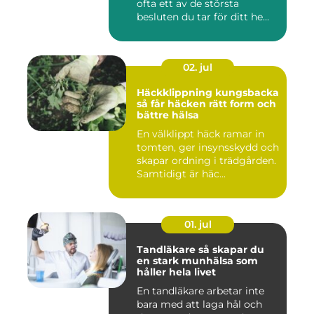
ofta ett av de största
besluten du tar för ditt he...
02. jul
Häckklippning kungsbacka
så får häcken rätt form och
bättre hälsa
En välklippt häck ramar in
tomten, ger insynsskydd och
skapar ordning i trädgården.
Samtidigt är häc...
01. jul
Tandläkare så skapar du
en stark munhälsa som
håller hela livet
En tandläkare arbetar inte
bara med att laga hål och