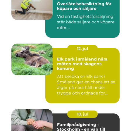
Överlåtelsebesiktning för
köpare och säljare
Vid en fastighetsförsäljning
står både säljare och köpare
inför...
12. jul
Elk park i småland nära
möten med skogens
konung
Att besöka en Elk park i
Småland ger en chans att se
älgar på nära håll under
trygga och ordnade for...
10. jul
Familjerådgivning i
Stockholm - en väg till