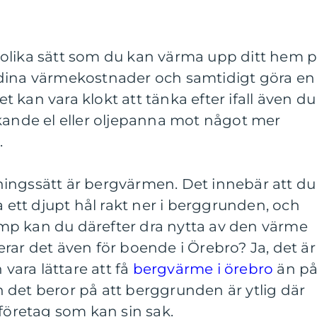
olika sätt som du kan värma upp ditt hem p
dina värmekostnader och samtidigt göra en
det kan vara klokt att tänka efter ifall även du
kande el eller oljepanna mot något mer
.
ingssätt är bergvärmen. Det innebär att du
a ett djupt hål rakt ner i berggrunden, och
p kan du därefter dra nytta av den värme
rar det även för boende i Örebro? Ja, det är
 vara lättare att få
bergvärme i örebro
än p
 det beror på att berggrunden är ytlig där
 företag som kan sin sak.