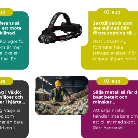
aug
03. aug
rens så
Jakttillbehör som
 ett möte
gör skillnad från
killnad
första spaning till
sista styckdetalj
kollegor för
Rätt utrustning
ens är mer
förändrar hela
a lokaler
jaktupplevelsen. För
fika. En
många jägare handl
t konfere...
det inte om att äga
mest pr...
aug
03. aug
g i Växjö:
Sälja metall så får du
iljöer och
bäst betalt och
r i hjärtat
minskar
nd
klimatavtrycket
g Växjö är
Att sälja metall
pp som
handlar inte bara om
er än bara
att bli av med skrot.
iken. I...
Rätt hanterad
metallskrot kan bli e