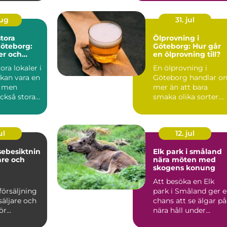
vär...
aug
31. jul
stora
Ölprovning i
Göteborg:
Göteborg: Hur går
er och
en ölprovning till?
n
ora lokaler i
En ölprovning i
kan vara en
Göteborg handlar o
 men
mer än att bara
ckså stora
smaka olika sorter.
Många s...
ul
12. jul
sebesiktnin
Elk park i småland
are och
nära möten med
skogens konung
Att besöka en Elk
försäljning
park i Småland ger 
säljare och
chans att se älgar på
r...
nära håll under
trygga och ordnade