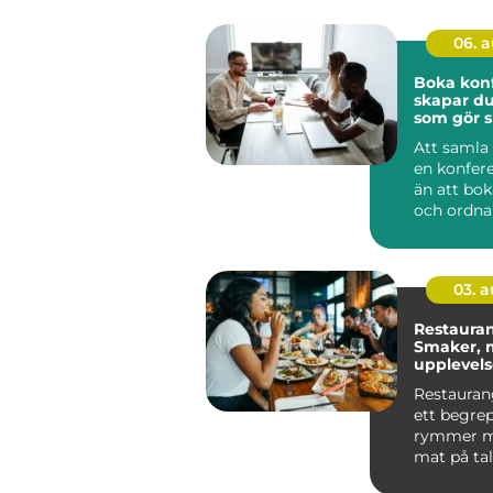
06. 
Boka konfe
skapar du
som gör s
Att samla 
en konfer
än att bok
och ordna 
genomtänk
03. 
Restauran
Smaker, m
upplevelse
av Småla
Restauran
ett begre
rymmer m
mat på tallr