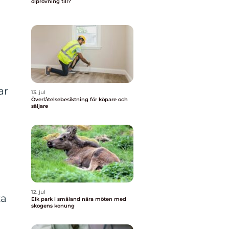
ölprovning till?
ar
13. jul
Överlåtelsebesiktning för köpare och
säljare
12. jul
ka
Elk park i småland nära möten med
skogens konung