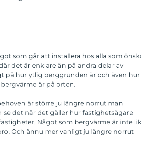
got som går att installera hos alla som önsk
r där det är enklare än på andra delar av
gt på hur ytlig berggrunden är och även hur
bergvärme är på orten.
hoven är större ju längre norrut man
e det när det gäller hur fastighetsägare
 fastigheter. Något som bergvärme är inte li
bro. Och ännu mer vanligt ju längre norrut