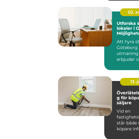
02. 
Utforska 
lokaler i 
Möjlighet
innovatio
Att hyra st
Göteborg 
utmaning
erbjuder o
möjl...
13. j
Överlåtel
g för köp
säljare
Vid en
fastighets
står både 
köpare infö