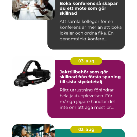
Boka konferens så skapar
du ett möte som gör
skillnad
Att samla kollegor för en
konferens är mer än att boka
lokaler och ordna fika. En
genomtänkt konfere...
03. aug
Jakttillbehör som gör
skillnad från första spaning
till sista styckdetalj
Rätt utrustning förändrar
hela jaktupplevelsen. För
många jägare handlar det
inte om att äga mest pr...
03. aug