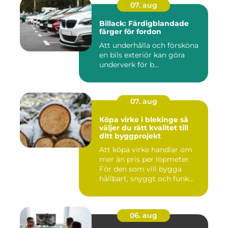
07. aug
Billack: Färdigblandade
färger för fordon
Att underhålla och försköna
en bils exteriör kan göra
underverk för b...
07. aug
Köpa virke i blekinge så
väljer du rätt kvalitet till
ditt byggprojekt
Att köpa virke handlar om
mer än pris per löpmeter.
För den som vill bygga
hållbart, snyggt och funk...
06. aug