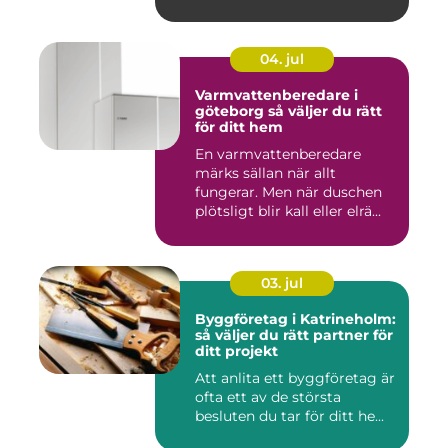
04. jul
Varmvattenberedare i
göteborg så väljer du rätt
för ditt hem
En varmvattenberedare
märks sällan när allt
fungerar. Men när duschen
plötsligt blir kall eller elrä...
03. jul
Byggföretag i Katrineholm:
så väljer du rätt partner för
ditt projekt
Att anlita ett byggföretag är
ofta ett av de största
besluten du tar för ditt he...