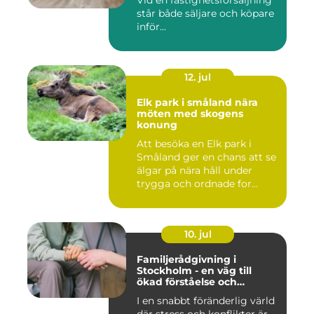
Vid en fastighetsförsäljning
står både säljare och köpare
inför...
12. jul
Elk park i småland nära
möten med skogens
konung
Att besöka en Elk park i
Småland ger en chans att se
älgar på nära håll under
trygga och ordnade for...
10. jul
Familjerådgivning i
Stockholm - en väg till
ökad förståelse och
harmoni
I en snabbt föränderlig värld