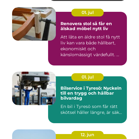
01. jul
Renovera stol så får en
älskad möbel nytt liv
Att låta en äldre stol få nytt
liv kan vara både hållbart,
ekonomiskt och
känslomässigt värdefullt. ...
01. jul
Bilservice i Tyresö: Nyckeln
till en trygg och hållbar
bilvardag
En bil i Tyresö som får rätt
skötsel håller längre, är säk...
12. jun