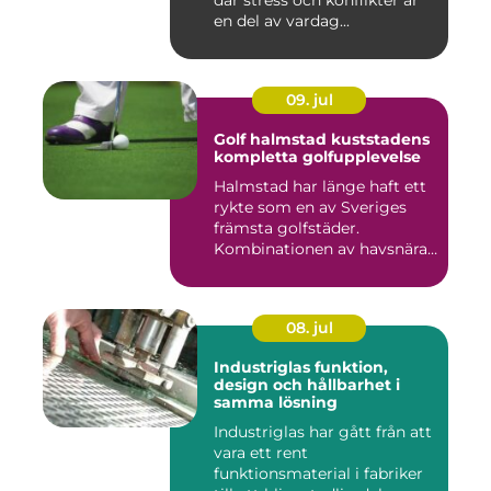
där stress och konflikter är
en del av vardag...
09. jul
Golf halmstad kuststadens
kompletta golfupplevelse
Halmstad har länge haft ett
rykte som en av Sveriges
främsta golfstäder.
Kombinationen av havsnära
b...
08. jul
Industriglas funktion,
design och hållbarhet i
samma lösning
Industriglas har gått från att
vara ett rent
funktionsmaterial i fabriker