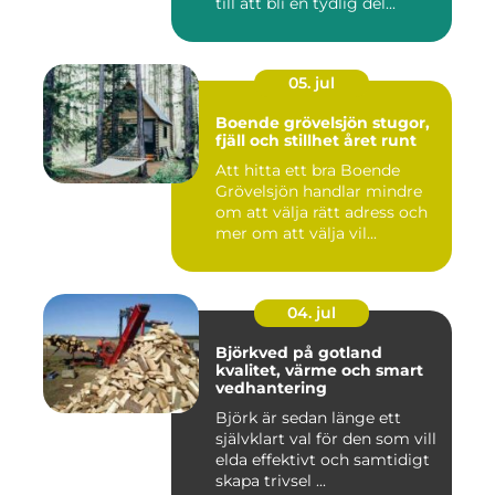
till att bli en tydlig del...
05. jul
Boende grövelsjön stugor,
fjäll och stillhet året runt
Att hitta ett bra Boende
Grövelsjön handlar mindre
om att välja rätt adress och
mer om att välja vil...
04. jul
Björkved på gotland
kvalitet, värme och smart
vedhantering
Björk är sedan länge ett
självklart val för den som vill
elda effektivt och samtidigt
skapa trivsel ...