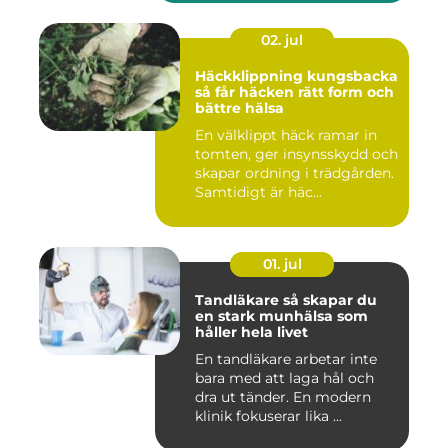
02. jul
Häckklippning kungsbacka
så får häcken rätt form och
bättre hälsa
En välklippt häck ramar in
tomten, ger insynsskydd och
skapar ordning i trädgården.
Samtidigt är häc...
01. jul
Tandläkare så skapar du
en stark munhälsa som
håller hela livet
En tandläkare arbetar inte
bara med att laga hål och
dra ut tänder. En modern
klinik fokuserar lika ...