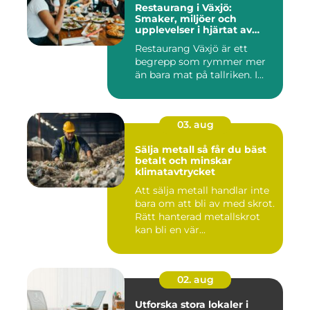
Restaurang i Växjö:
Smaker, miljöer och
upplevelser i hjärtat av
Småland
Restaurang Växjö är ett
begrepp som rymmer mer
än bara mat på tallriken. I...
03. aug
Sälja metall så får du bäst
betalt och minskar
klimatavtrycket
Att sälja metall handlar inte
bara om att bli av med skrot.
Rätt hanterad metallskrot
kan bli en vär...
02. aug
Utforska stora lokaler i