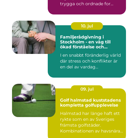
trygga och ordnade for...
10. jul
Familjerådgivning i
Stockholm - en väg till
ökad förståelse och
harmoni
I en snabbt föränderlig värld
där stress och konflikter är
en del av vardag...
09. jul
Golf halmstad kuststadens
kompletta golfupplevelse
Halmstad har länge haft ett
rykte som en av Sveriges
främsta golfstäder.
Kombinationen av havsnära
b...