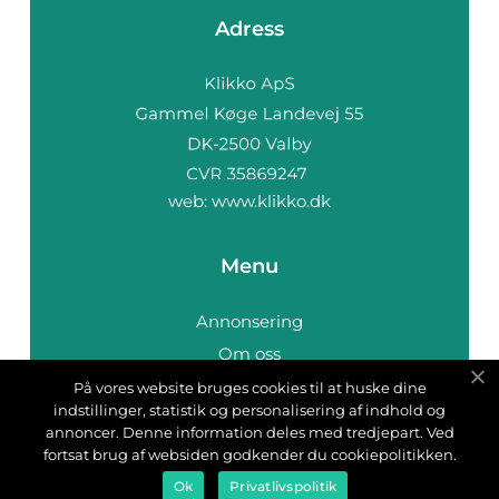
Adress
web:
www.klikko.dk
Menu
Annonsering
Om oss
Cookies
På vores website bruges cookies til at huske dine
indstillinger, statistik og personalisering af indhold og
Kontakta oss
annoncer. Denne information deles med tredjepart. Ved
Sitemap
fortsat brug af websiden godkender du cookiepolitikken.
Ok
Privatlivspolitik