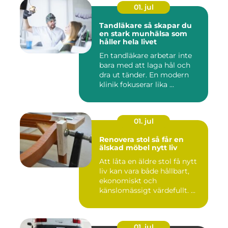
01. jul
Tandläkare så skapar du
en stark munhälsa som
håller hela livet
En tandläkare arbetar inte
bara med att laga hål och
dra ut tänder. En modern
klinik fokuserar lika ...
01. jul
Renovera stol så får en
älskad möbel nytt liv
Att låta en äldre stol få nytt
liv kan vara både hållbart,
ekonomiskt och
känslomässigt värdefullt. ...
01. jul