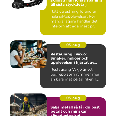
skillnad från första spaning
till sista styckdetalj
Rätt utrustning förändrar
hela jaktupplevelsen. För
många jägare handlar det
inte om att äga mest pr...
03. aug
Restaurang i Växjö:
Smaker, miljöer och
upplevelser i hjärtat av
Småland
Restaurang Växjö är ett
begrepp som rymmer mer
än bara mat på tallriken. I...
03. aug
Sälja metall så får du bäst
betalt och minskar
klimatavtrycket