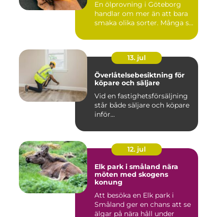
En ölprovning i Göteborg
handlar om mer än att bara
smaka olika sorter. Många s...
13. jul
Överlåtelsebesiktning för
köpare och säljare
Vid en fastighetsförsäljning
står både säljare och köpare
inför...
12. jul
Elk park i småland nära
möten med skogens
konung
Att besöka en Elk park i
Småland ger en chans att se
älgar på nära håll under