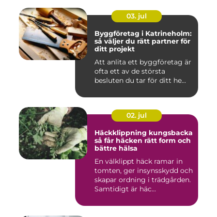
03. jul
Byggföretag i Katrineholm:
så väljer du rätt partner för
ditt projekt
Att anlita ett byggföretag är
ofta ett av de största
besluten du tar för ditt he...
02. jul
Häckklippning kungsbacka
så får häcken rätt form och
bättre hälsa
En välklippt häck ramar in
tomten, ger insynsskydd och
skapar ordning i trädgården.
Samtidigt är häc...