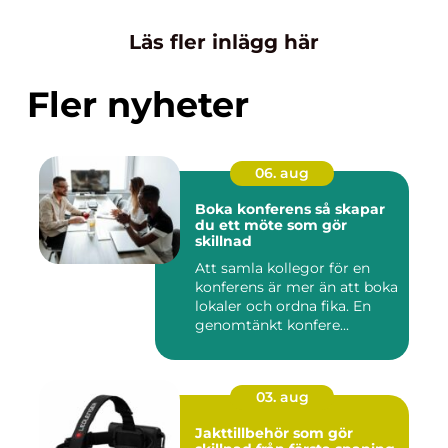
Läs fler inlägg här
Fler nyheter
06. aug
Boka konferens så skapar
du ett möte som gör
skillnad
Att samla kollegor för en
konferens är mer än att boka
lokaler och ordna fika. En
genomtänkt konfere...
03. aug
Jakttillbehör som gör