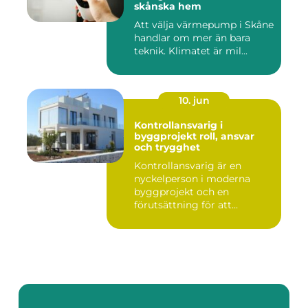
skånska hem
Att välja värmepump i Skåne
handlar om mer än bara
teknik. Klimatet är mil...
10. jun
Kontrollansvarig i
byggprojekt roll, ansvar
och trygghet
Kontrollansvarig är en
nyckelperson i moderna
byggprojekt och en
förutsättning för att
bygglovsplikt...