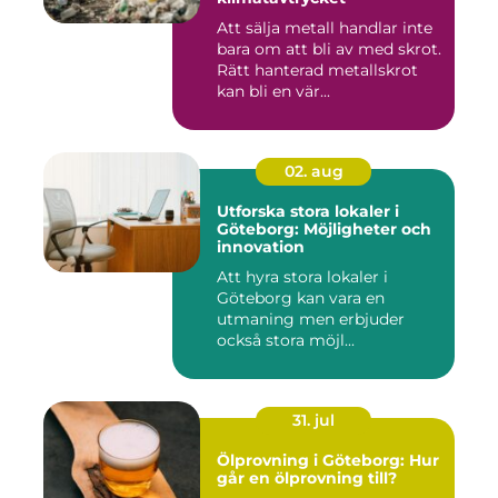
Att sälja metall handlar inte
bara om att bli av med skrot.
Rätt hanterad metallskrot
kan bli en vär...
02. aug
Utforska stora lokaler i
Göteborg: Möjligheter och
innovation
Att hyra stora lokaler i
Göteborg kan vara en
utmaning men erbjuder
också stora möjl...
31. jul
Ölprovning i Göteborg: Hur
går en ölprovning till?