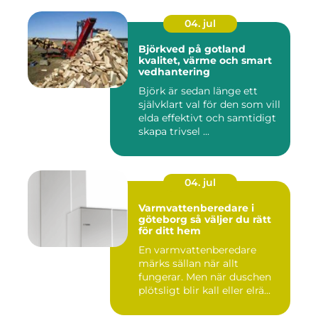
04. jul
Björkved på gotland
kvalitet, värme och smart
vedhantering
Björk är sedan länge ett
självklart val för den som vill
elda effektivt och samtidigt
skapa trivsel ...
04. jul
Varmvattenberedare i
göteborg så väljer du rätt
för ditt hem
En varmvattenberedare
märks sällan när allt
fungerar. Men när duschen
plötsligt blir kall eller elrä...