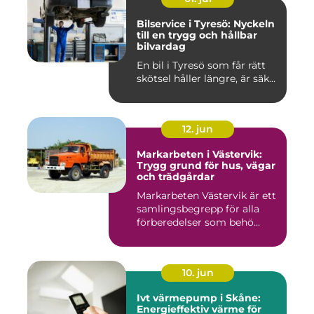
Bilservice i Tyresö: Nyckeln
till en trygg och hållbar
bilvardag
En bil i Tyresö som får rätt
skötsel håller längre, är säk...
12. jun
Markarbeten i Västervik:
Trygg grund för hus, vägar
och trädgårdar
Markarbeten Västervik är ett
samlingsbegrepp för alla
förberedelser som behö...
10. jun
Ivt värmepump i Skåne:
Energieffektiv värme för