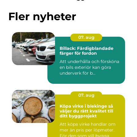
Fler nyheter
07. aug
Billack: Färdigblandade
färger för fordon
Att underhålla och försköna
en bils exteriör kan göra
underverk för b...
07. aug
Köpa virke i blekinge så
väljer du rätt kvalitet till
ditt byggprojekt
Att köpa virke handlar om
mer än pris per löpmeter.
För den som vill bygga