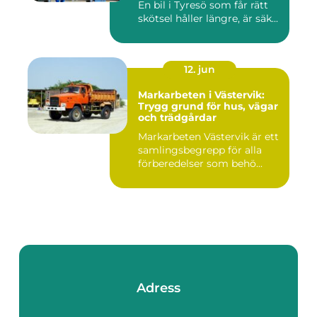
En bil i Tyresö som får rätt
skötsel håller längre, är säk...
12. jun
Markarbeten i Västervik:
Trygg grund för hus, vägar
och trädgårdar
Markarbeten Västervik är ett
samlingsbegrepp för alla
förberedelser som behö...
Adress