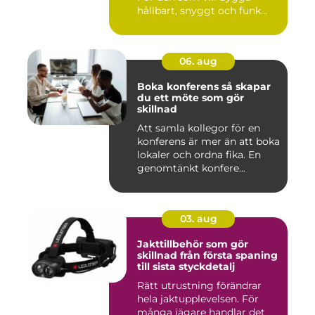
hållbart, snyggt och funk...
06. aug
Boka konferens så skapar
du ett möte som gör
skillnad
Att samla kollegor för en
konferens är mer än att boka
lokaler och ordna fika. En
genomtänkt konfere...
03. aug
Jakttillbehör som gör
skillnad från första spaning
till sista styckdetalj
Rätt utrustning förändrar
hela jaktupplevelsen. För
många jägare handlar det