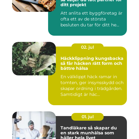
ditt projekt
Att anlita ett byggföretag är
ofta ett av de största
besluten du tar för ditt he...
02. jul
Häckklippning kungsbacka
så får häcken rätt form och
bättre hälsa
En välklippt häck ramar in
tomten, ger insynsskydd och
skapar ordning i trädgården.
Samtidigt är häc...
01. jul
Tandläkare så skapar du
en stark munhälsa som
håller hela livet