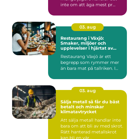
inte om att äga mest pr...
03. aug
Restaurang i Växjö:
Smaker, miljöer och
upplevelser i hjärtat av
Småland
Restaurang Växjö är ett
begrepp som rymmer mer
än bara mat på tallriken. I...
03. aug
Sälja metall så får du bäst
betalt och minskar
klimatavtrycket
Att sälja metall handlar inte
bara om att bli av med skrot.
Rätt hanterad metallskrot
kan bli en vär...