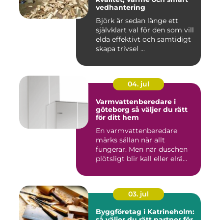
vedhantering
Björk är sedan länge ett
självklart val för den som vill
elda effektivt och samtidigt
skapa trivsel ...
04. jul
Varmvattenberedare i
göteborg så väljer du rätt
för ditt hem
En varmvattenberedare
märks sällan när allt
fungerar. Men när duschen
plötsligt blir kall eller elrä...
03. jul
Byggföretag i Katrineholm:
så väljer du rätt partner för