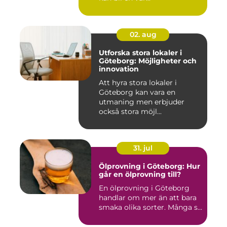
02. aug
Utforska stora lokaler i
Göteborg: Möjligheter och
innovation
Att hyra stora lokaler i
Göteborg kan vara en
utmaning men erbjuder
också stora möjl...
31. jul
Ölprovning i Göteborg: Hur
går en ölprovning till?
En ölprovning i Göteborg
handlar om mer än att bara
smaka olika sorter. Många s...