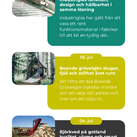
design och hållbarhet i
samma lösning
Industriglas har gått från att
vara ett rent
funktionsmaterial i fabriker
till att bli en tydlig del...
05. jul
Boende grövelsjön stugor,
fjäll och stillhet året runt
Att hitta ett bra Boende
Grövelsjön handlar mindre
om att välja rätt adress och
mer om att välja vil...
04. jul
Björkved på gotland
kvalitet, värme och smart