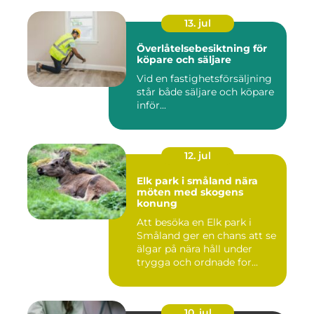
13. jul
Överlåtelsebesiktning för
köpare och säljare
Vid en fastighetsförsäljning
står både säljare och köpare
inför...
12. jul
Elk park i småland nära
möten med skogens
konung
Att besöka en Elk park i
Småland ger en chans att se
älgar på nära håll under
trygga och ordnade for...
10. jul