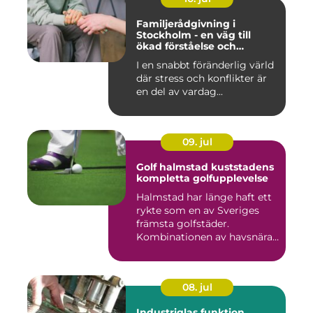
Familjerådgivning i
Stockholm - en väg till
ökad förståelse och
harmoni
I en snabbt föränderlig värld
där stress och konflikter är
en del av vardag...
09. jul
Golf halmstad kuststadens
kompletta golfupplevelse
Halmstad har länge haft ett
rykte som en av Sveriges
främsta golfstäder.
Kombinationen av havsnära
b...
08. jul
Industriglas funktion,