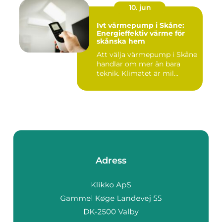
10. jun
Ivt värmepump i Skåne:
Energieffektiv värme för
skånska hem
Att välja värmepump i Skåne
handlar om mer än bara
teknik. Klimatet är mil...
Adress