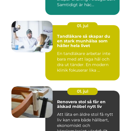
Samtidigt är häc...
01. jul
Tandläkare så skapar du
en stark munhälsa som
håller hela livet
En tandläkare arbetar inte
bara med att laga hål och
dra ut tänder. En modern
klinik fokuserar lika ...
01. jul
Renovera stol så får en
älskad möbel nytt liv
Att låta en äldre stol få nytt
liv kan vara både hållbart,
ekonomiskt och