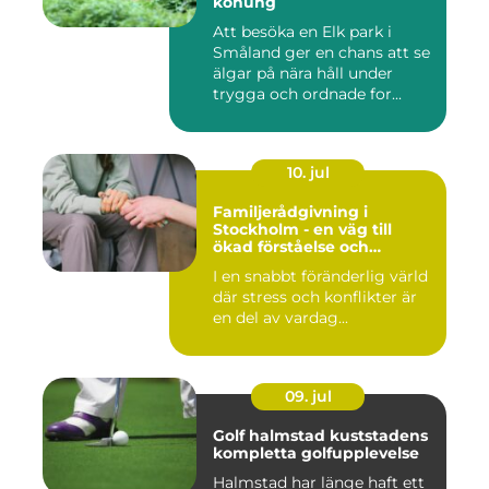
konung
Att besöka en Elk park i
Småland ger en chans att se
älgar på nära håll under
trygga och ordnade for...
10. jul
Familjerådgivning i
Stockholm - en väg till
ökad förståelse och
harmoni
I en snabbt föränderlig värld
där stress och konflikter är
en del av vardag...
09. jul
Golf halmstad kuststadens
kompletta golfupplevelse
Halmstad har länge haft ett