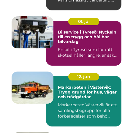
känslomässigt värdefullt. ...
01. jul
Bilservice i Tyresö: Nyckeln
till en trygg och hållbar
bilvardag
En bil i Tyresö som får rätt
skötsel håller längre, är säk...
12. jun
Markarbeten i Västervik:
Trygg grund för hus, vägar
och trädgårdar
Markarbeten Västervik är ett
samlingsbegrepp för alla
förberedelser som behö...