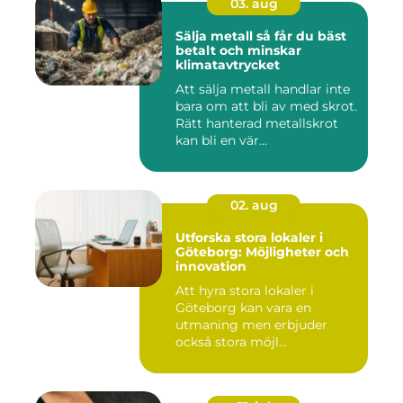
03. aug
Sälja metall så får du bäst
betalt och minskar
klimatavtrycket
Att sälja metall handlar inte
bara om att bli av med skrot.
Rätt hanterad metallskrot
kan bli en vär...
02. aug
Utforska stora lokaler i
Göteborg: Möjligheter och
innovation
Att hyra stora lokaler i
Göteborg kan vara en
utmaning men erbjuder
också stora möjl...