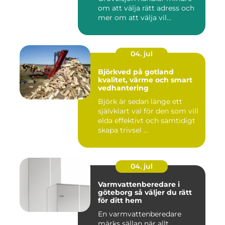
om att välja rätt adress och
mer om att välja vil...
04. jul
Björkved på gotland
kvalitet, värme och smart
vedhantering
Björk är sedan länge ett
självklart val för den som vill
elda effektivt och samtidigt
skapa trivsel ...
04. jul
Varmvattenberedare i
göteborg så väljer du rätt
för ditt hem
En varmvattenberedare
märks sällan när allt