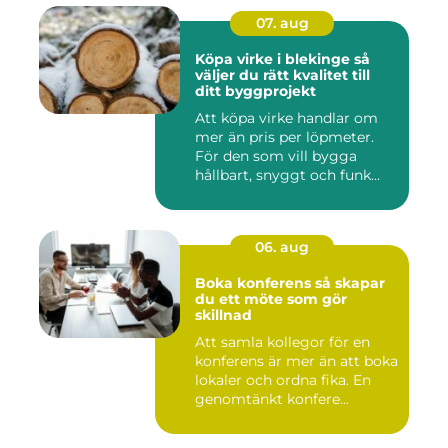
07. aug
Köpa virke i blekinge så
väljer du rätt kvalitet till
ditt byggprojekt
Att köpa virke handlar om
mer än pris per löpmeter.
För den som vill bygga
hållbart, snyggt och funk...
06. aug
Boka konferens så skapar
du ett möte som gör
skillnad
Att samla kollegor för en
konferens är mer än att boka
lokaler och ordna fika. En
genomtänkt konfere...