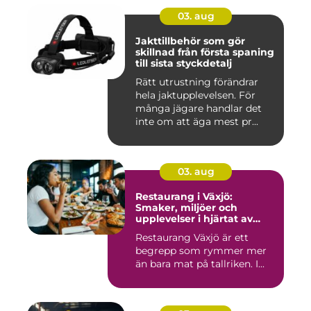
03. aug
Jakttillbehör som gör
skillnad från första spaning
till sista styckdetalj
Rätt utrustning förändrar
hela jaktupplevelsen. För
många jägare handlar det
inte om att äga mest pr...
03. aug
Restaurang i Växjö:
Smaker, miljöer och
upplevelser i hjärtat av
Småland
Restaurang Växjö är ett
begrepp som rymmer mer
än bara mat på tallriken. I...