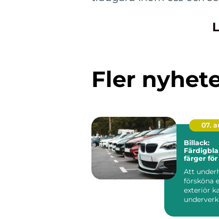
L
Fler nyhet
07. 
Billack:
Färdigbl
färger för
Att under
försköna e
exteriör k
underverk f