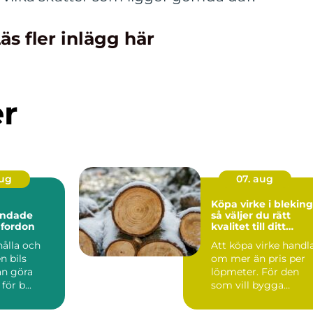
äs fler inlägg här
er
aug
07. aug
Köpa virke i blekin
andade
så väljer du rätt
 fordon
kvalitet till ditt
byggprojekt
hålla och
Att köpa virke handl
n bils
om mer än pris per
an göra
löpmeter. För den
ör b...
som vill bygga
hållbart, snyggt och
funk...