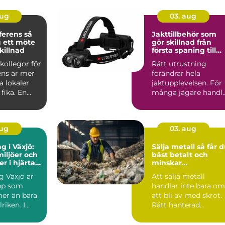
aug
03. aug
rens så
Jakttillbehör som
 ett möte
gör skillnad från
killnad
första spaning till
sista styckdetalj
kollegor för
Rätt utrustning
ens är mer
förändrar hela
a lokaler
jaktupplevelsen. För
fika. En
många jägare handl
t konfere...
det inte om att äga
mest pr...
aug
03. aug
g i Växjö:
Sälja metall så får du
iljöer och
bäst betalt och
r i hjärtat
minskar
nd
klimatavtrycket
g Växjö är
Att sälja metall
pp som
handlar inte bara om
er än bara
att bli av med skrot.
iken. I...
Rätt hanterad
metallskrot kan bli e
vär...