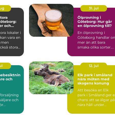
aug
31. jul
stora
Ölprovning i
Göteborg:
Göteborg: Hur går
er och
en ölprovning till?
n
ora lokaler i
En ölprovning i
kan vara en
Göteborg handlar o
 men
mer än att bara
ckså stora
smaka olika sorter.
Många s...
ul
12. jul
sebesiktnin
Elk park i småland
are och
nära möten med
skogens konung
Att besöka en Elk
försäljning
park i Småland ger 
säljare och
chans att se älgar på
r...
nära håll under
trygga och ordnade
for...