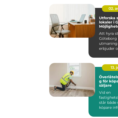
02. 
Utforska 
lokaler i 
Möjlighet
innovatio
Att hyra st
Göteborg 
utmaning
erbjuder o
möjl...
13. j
Överlåtel
g för köp
säljare
Vid en
fastighets
står både 
köpare infö