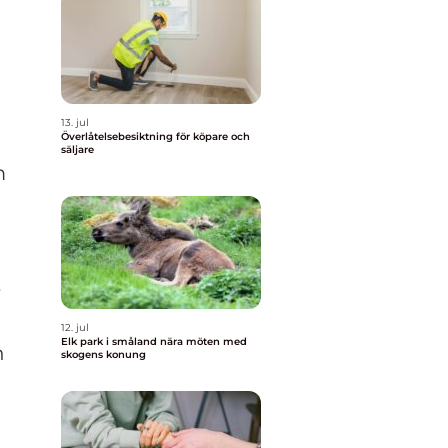
13. jul
Överlåtelsebesiktning för köpare och
säljare
m
r
12. jul
Elk park i småland nära möten med
n
skogens konung