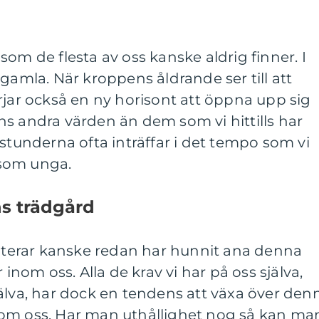
et som de flesta av oss kanske aldrig finner. I
lir gamla. När kroppens åldrande ser till att
rjar också en ny horisont att öppna upp sig
inns andra värden än dem som vi hittills har
 stunderna ofta inträffar i det tempo som vi
som unga.
ens trädgård
erar kanske redan har hunnit ana denna
 inom oss. Alla de krav vi har på oss själva,
älva, har dock en tendens att växa över den
t inom oss. Har man uthållighet nog så kan ma