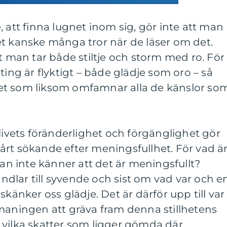
 att finna lugnet inom sig, gör inte att man
ilket kanske många tror när de läser om det.
tt man tar både stiltje och storm med ro. För
ting är flyktigt – både glädje som oro – så
livet som liksom omfamnar alla de känslor so
 livets föränderlighet och förgänglighet gör
i vårt sökande efter meningsfullhet. För vad ä
 inte känner att det är meningsfullt?
dlar till syvende och sist om vad var och e
skänker oss glädje. Det är därför upp till var
tmaningen att gräva fram denna stillhetens
vilka skatter som ligger gömda där.