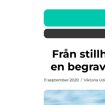
Från stillhetens trädgård till
en begrav
11 september 2020
Viktoria U