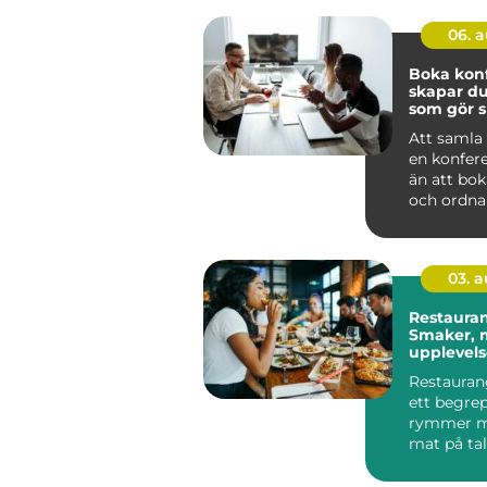
06. 
Boka konfe
skapar du
som gör s
Att samla 
en konfer
än att bok
och ordna 
genomtänk
03. 
Restauran
Smaker, m
upplevelse
av Småla
Restauran
ett begre
rymmer m
mat på tallr