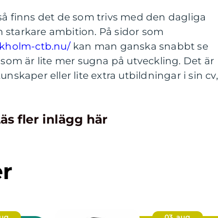
så finns det de som trivs med den dagliga
 starkare ambition. På sidor som
ckholm-ctb.nu/
kan man ganska snabbt se
 som är lite mer sugna på utveckling. Det är
nskaper eller lite extra utbildningar i sin cv,
äs fler inlägg här
er
aug
03. aug