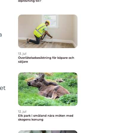
ölprovning till?
a
13. jul
Överlåtelsebesiktning för köpare och
säljare
et
12. jul
Elk park i småland nära möten med
skogens konung