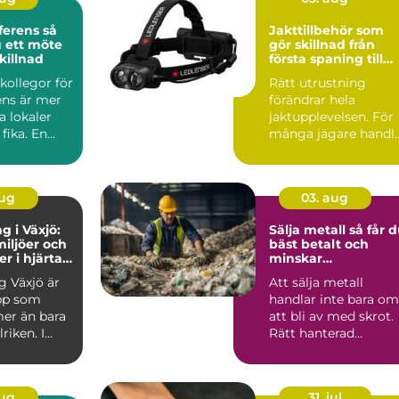
rens så
Jakttillbehör som
 ett möte
gör skillnad från
killnad
första spaning till
sista styckdetalj
kollegor för
Rätt utrustning
ens är mer
förändrar hela
a lokaler
jaktupplevelsen. För
fika. En
många jägare handl
t konfere...
det inte om att äga
mest pr...
aug
03. aug
g i Växjö:
Sälja metall så får du
iljöer och
bäst betalt och
r i hjärtat
minskar
nd
klimatavtrycket
g Växjö är
Att sälja metall
pp som
handlar inte bara om
er än bara
att bli av med skrot.
iken. I...
Rätt hanterad
metallskrot kan bli e
vär...
aug
31. jul