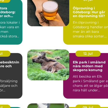
stora
Ölprovning i
Göteborg:
Göteborg: Hur går
er och
en ölprovning till?
n
ora lokaler i
En ölprovning i
kan vara en
Göteborg handlar o
 men
mer än att bara
ckså stora
smaka olika sorter.
Många s...
ul
12. jul
sebesiktnin
Elk park i småland
are och
nära möten med
skogens konung
Att besöka en Elk
försäljning
park i Småland ger 
säljare och
chans att se älgar på
r...
nära håll under
trygga och ordnade
for...
ul
09. jul