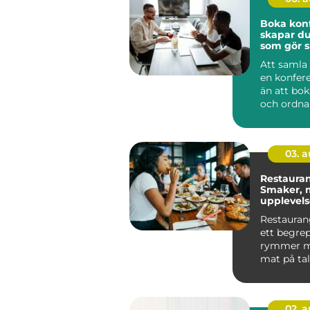
Boka konfe
skapar du
som gör s
Att samla 
en konfer
än att bok
och ordna 
genomtänk
03. 
Restauran
Smaker, m
upplevelse
av Småla
Restauran
ett begre
rymmer m
mat på tallr
02. 