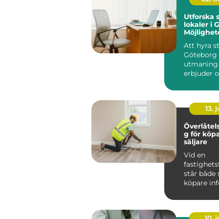
Utforska 
lokaler i 
Möjlighet
innovatio
Att hyra st
Göteborg 
utmaning
erbjuder o
möjl...
13. j
Överlåtel
g för köp
säljare
Vid en
fastighets
står både 
köpare infö
10. j