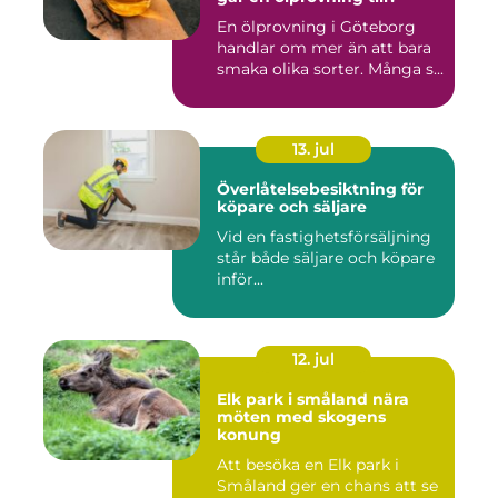
En ölprovning i Göteborg
handlar om mer än att bara
smaka olika sorter. Många s...
13. jul
Överlåtelsebesiktning för
köpare och säljare
Vid en fastighetsförsäljning
står både säljare och köpare
inför...
12. jul
Elk park i småland nära
möten med skogens
konung
Att besöka en Elk park i
Småland ger en chans att se