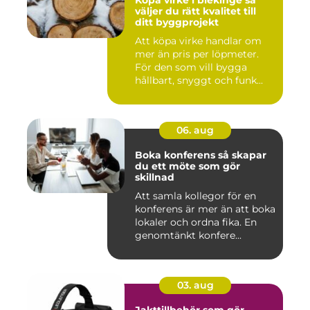
Köpa virke i blekinge så
väljer du rätt kvalitet till
ditt byggprojekt
Att köpa virke handlar om
mer än pris per löpmeter.
För den som vill bygga
hållbart, snyggt och funk...
06. aug
Boka konferens så skapar
du ett möte som gör
skillnad
Att samla kollegor för en
konferens är mer än att boka
lokaler och ordna fika. En
genomtänkt konfere...
03. aug