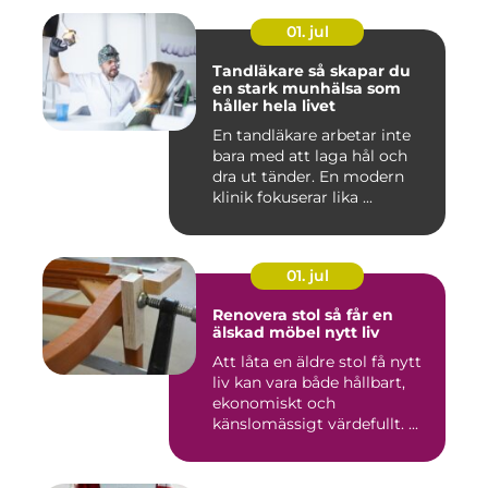
01. jul
Tandläkare så skapar du
en stark munhälsa som
håller hela livet
En tandläkare arbetar inte
bara med att laga hål och
dra ut tänder. En modern
klinik fokuserar lika ...
01. jul
Renovera stol så får en
älskad möbel nytt liv
Att låta en äldre stol få nytt
liv kan vara både hållbart,
ekonomiskt och
känslomässigt värdefullt. ...