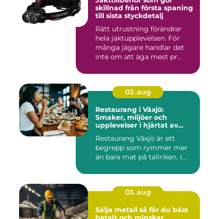
Jakttillbehör som gör
skillnad från första spaning
till sista styckdetalj
Rätt utrustning förändrar
hela jaktupplevelsen. För
många jägare handlar det
inte om att äga mest pr...
03. aug
Restaurang i Växjö:
Smaker, miljöer och
upplevelser i hjärtat av
Småland
Restaurang Växjö är ett
begrepp som rymmer mer
än bara mat på tallriken. I...
03. aug
Sälja metall så får du bäst
betalt och minskar