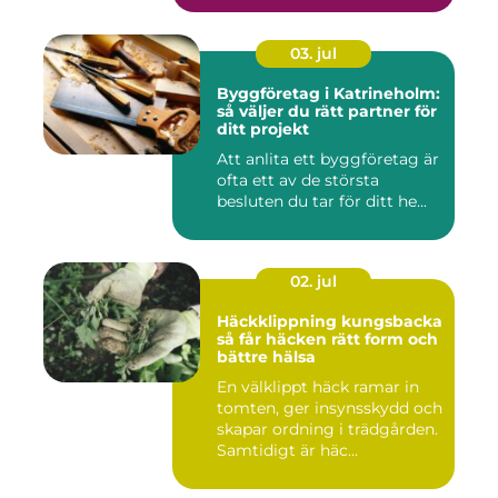
03. jul
Byggföretag i Katrineholm:
så väljer du rätt partner för
ditt projekt
Att anlita ett byggföretag är
ofta ett av de största
besluten du tar för ditt he...
02. jul
Häckklippning kungsbacka
så får häcken rätt form och
bättre hälsa
En välklippt häck ramar in
tomten, ger insynsskydd och
skapar ordning i trädgården.
Samtidigt är häc...