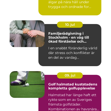
älgar på nära håll under
trygga och ordnade for...
10. jul
Familjerådgivning i
Stockholm - en väg till
ökad förståelse och
harmoni
I en snabbt föränderlig värld
där stress och konflikter är
en del av vardag...
09. jul
Golf halmstad kuststadens
kompletta golfupplevelse
Halmstad har länge haft ett
rykte som en av Sveriges
främsta golfstäder.
Kombinationen av havsnära