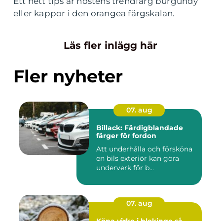
Ett hett tips är höstens trendfärg burgundy
eller kappor i den orangea färgskalan.
Läs fler inlägg här
Fler nyheter
07. aug
Billack: Färdigblandade
färger för fordon
Att underhålla och försköna
en bils exteriör kan göra
underverk för b...
07. aug