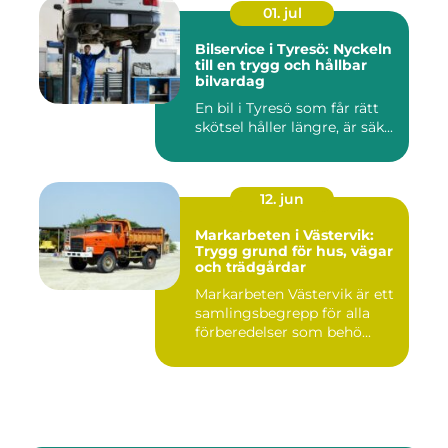
01. jul
Bilservice i Tyresö: Nyckeln
till en trygg och hållbar
bilvardag
En bil i Tyresö som får rätt
skötsel håller längre, är säk...
12. jun
Markarbeten i Västervik:
Trygg grund för hus, vägar
och trädgårdar
Markarbeten Västervik är ett
samlingsbegrepp för alla
förberedelser som behö...