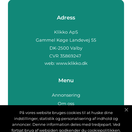
Adress
web:
www.klikko.dk
Menu
Annonsering
Om oss
Cookies
På vores website bruges cookies til at huske dine
indstillinger, statistik og personalisering af indhold og
Kontakta oss
annoncer. Denne information deles med tredjepart. Ved
Sitemap
fortsat brug af websiden godkender du cookiepolitikken.