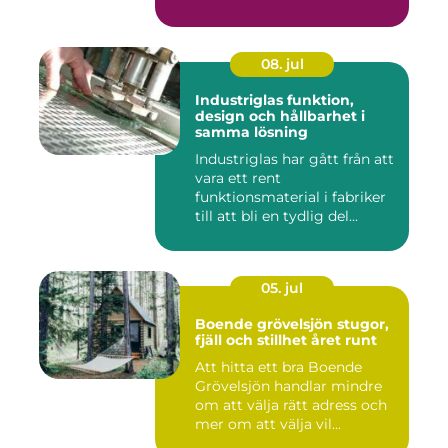
b...
08. jul
Industriglas funktion,
design och hållbarhet i
samma lösning
Industriglas har gått från att
vara ett rent
funktionsmaterial i fabriker
till att bli en tydlig del...
05. jul
Boende grövelsjön stugor,
fjäll och stillhet året runt
Att hitta ett bra Boende
Grövelsjön handlar mindre
om att välja rätt adress och
mer om att välja vil...