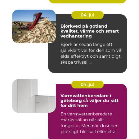
04. jul
Björkved på gotland
kvalitet, värme och smart
vedhantering
Björk är sedan länge ett
självklart val för den som vill
elda effektivt och samtidigt
skapa trivsel ...
04. jul
Varmvattenberedare i
göteborg så väljer du rätt
för ditt hem
En varmvattenberedare
märks sällan när allt
fungerar. Men när duschen
plötsligt blir kall eller elrä...