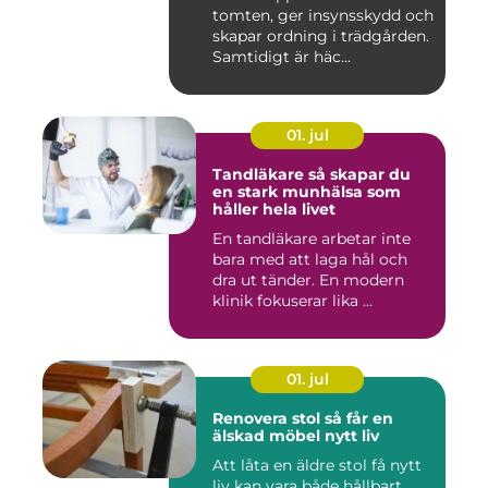
tomten, ger insynsskydd och
skapar ordning i trädgården.
Samtidigt är häc...
01. jul
Tandläkare så skapar du
en stark munhälsa som
håller hela livet
En tandläkare arbetar inte
bara med att laga hål och
dra ut tänder. En modern
klinik fokuserar lika ...
01. jul
Renovera stol så får en
älskad möbel nytt liv
Att låta en äldre stol få nytt
liv kan vara både hållbart,