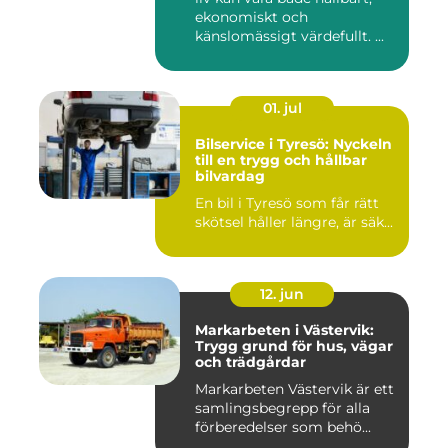
ekonomiskt och
känslomässigt värdefullt. ...
01. jul
Bilservice i Tyresö: Nyckeln
till en trygg och hållbar
bilvardag
En bil i Tyresö som får rätt
skötsel håller längre, är säk...
12. jun
Markarbeten i Västervik:
Trygg grund för hus, vägar
och trädgårdar
Markarbeten Västervik är ett
samlingsbegrepp för alla
förberedelser som behö...