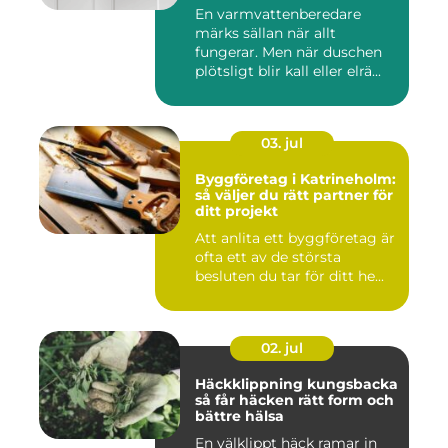
En varmvattenberedare
märks sällan när allt
fungerar. Men när duschen
plötsligt blir kall eller elrä...
03. jul
Byggföretag i Katrineholm:
så väljer du rätt partner för
ditt projekt
Att anlita ett byggföretag är
ofta ett av de största
besluten du tar för ditt he...
02. jul
Häckklippning kungsbacka
så får häcken rätt form och
bättre hälsa
En välklippt häck ramar in