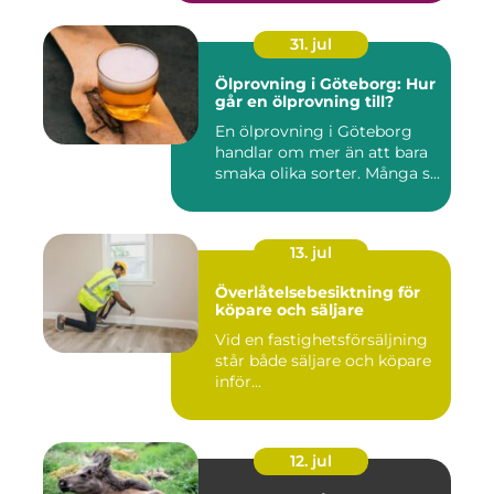
31. jul
Ölprovning i Göteborg: Hur
går en ölprovning till?
En ölprovning i Göteborg
handlar om mer än att bara
smaka olika sorter. Många s...
13. jul
Överlåtelsebesiktning för
köpare och säljare
Vid en fastighetsförsäljning
står både säljare och köpare
inför...
12. jul