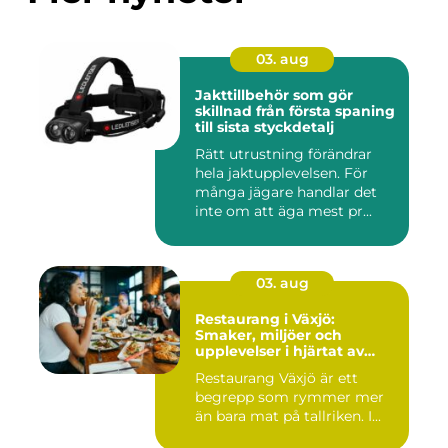
03. aug
Jakttillbehör som gör
skillnad från första spaning
till sista styckdetalj
Rätt utrustning förändrar
hela jaktupplevelsen. För
många jägare handlar det
inte om att äga mest pr...
03. aug
Restaurang i Växjö:
Smaker, miljöer och
upplevelser i hjärtat av
Småland
Restaurang Växjö är ett
begrepp som rymmer mer
än bara mat på tallriken. I...