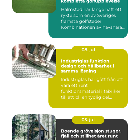
kompletta golfupplevelse
Halmstad har länge haft ett
rykte som en av Sveriges
främsta golfstäder.
Kombinationen av havsnära
b...
08. jul
Industriglas funktion,
design och hållbarhet i
samma lösning
Industriglas har gått från att
vara ett rent
funktionsmaterial i fabriker
till att bli en tydlig del...
05. jul
Boende grövelsjön stugor,
fjäll och stillhet året runt