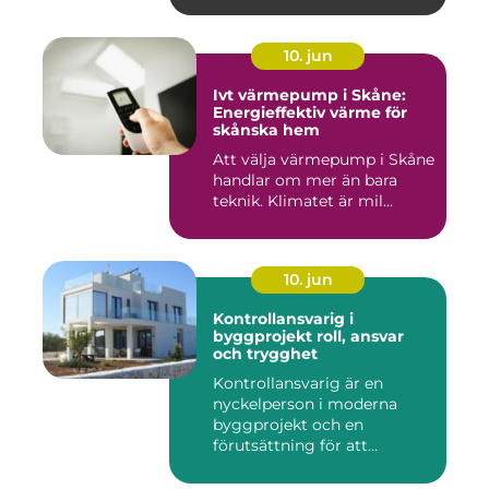
10. jun
Ivt värmepump i Skåne:
Energieffektiv värme för
skånska hem
Att välja värmepump i Skåne
handlar om mer än bara
teknik. Klimatet är mil...
10. jun
Kontrollansvarig i
byggprojekt roll, ansvar
och trygghet
Kontrollansvarig är en
nyckelperson i moderna
byggprojekt och en
förutsättning för att
bygglovsplikt...