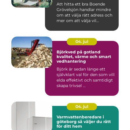
Att hitta ett bra Boende
Grövelsjön handlar mindre
om att välja rätt adress och
mer om att välja vil...
04. jul
Björkved på gotland
kvalitet, värme och smart
vedhantering
Björk är sedan länge ett
självklart val för den som vill
elda effektivt och samtidigt
skapa trivsel ...
04. jul
Varmvattenberedare i
göteborg så väljer du rätt
för ditt hem