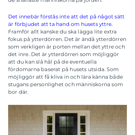
de snällaste människorna på jorden.
Det innebär förstås inte att det på något sätt
är förbjudet att ta hand om husets yttre.
Framför allt kanske du ska lägga lite extra
fokus på ytterdörren. Det är ändå ytterdörren
som verkligen är porten mellan det yttre och
det inre. Det är ytterdörren som möjliggör
att du kan slå hål på de eventuella
fördomarna baserat på husets utsida. Som
möjliggör att få kliva in och lära känna både
stugans personlighet och människorna som
bor där.