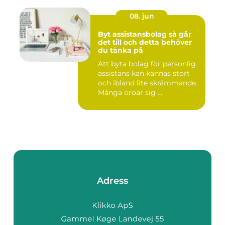
08. jun
Byt assistansbolag så går
det till och detta behöver
du tänka på
Att byta bolag för personlig
assistans kan kännas stort
och ibland lite skrämmande.
Många oroar sig ...
Adress