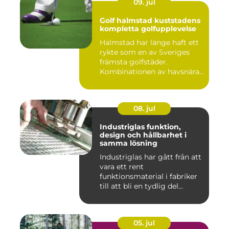
09. jul
Golf halmstad kuststadens
kompletta golfupplevelse
Halmstad har länge haft ett
rykte som en av Sveriges
främsta golfstäder.
Kombinationen av havsnära
b...
08. jul
Industriglas funktion,
design och hållbarhet i
samma lösning
Industriglas har gått från att
vara ett rent
funktionsmaterial i fabriker
till att bli en tydlig del...
05. jul