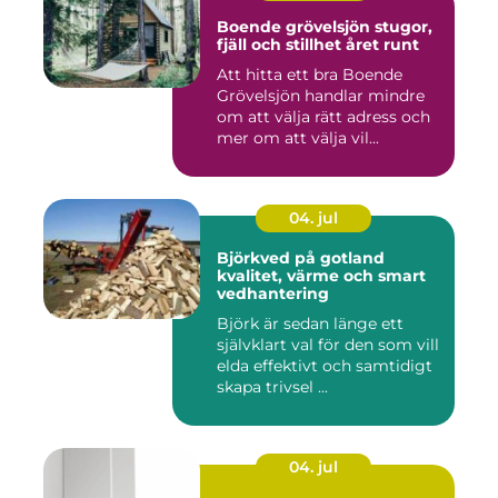
Boende grövelsjön stugor,
fjäll och stillhet året runt
Att hitta ett bra Boende
Grövelsjön handlar mindre
om att välja rätt adress och
mer om att välja vil...
04. jul
Björkved på gotland
kvalitet, värme och smart
vedhantering
Björk är sedan länge ett
självklart val för den som vill
elda effektivt och samtidigt
skapa trivsel ...
04. jul