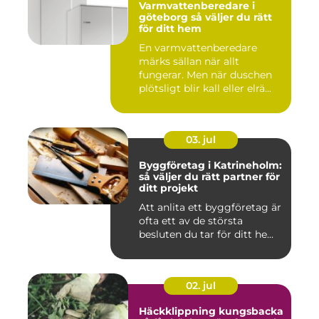
Varmvattenberedare i
göteborg så väljer du rätt
för ditt hem
En varmvattenberedare
märks sällan när allt
fungerar. Men när duschen
plötsligt blir kall eller elrä...
03. jul
Byggföretag i Katrineholm:
så väljer du rätt partner för
ditt projekt
Att anlita ett byggföretag är
ofta ett av de största
besluten du tar för ditt he...
02. jul
Häckklippning kungsbacka