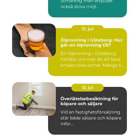
utmaning men erbjuder
också stora möjl...
31. jul
Ölprovning i Göteborg: Hur
går en ölprovning till?
En ölprovning i Göteborg
handlar om mer än att bara
smaka olika sorter. Många s...
13. jul
Överlåtelsebesiktning för
köpare och säljare
Vid en fastighetsförsäljning
står både säljare och köpare
inför...