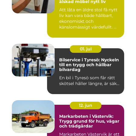
älskad möbel nytt liv
Att låta en äldre stol få nytt
liv kan vara både hållbart,
ekonomiskt och
känslomässigt värdefullt. ...
01. jul
Bilservice i Tyresö: Nyckeln
till en trygg och hållbar
bilvardag
En bil i Tyresö som får rätt
skötsel håller längre, är säk...
12. jun
Markarbeten i Västervik:
Trygg grund för hus, vägar
och trädgårdar
Markarbeten Västervik är ett