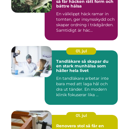
så får häcken rätt form och
bättre hälsa
En välklippt häck ramar in
tomten, ger insynsskydd och
skapar ordning i trädgården.
Samtidigt är häc...
01. jul
Tandläkare så skapar du
en stark munhälsa som
håller hela livet
En tandläkare arbetar inte
bara med att laga hål och
dra ut tänder. En modern
klinik fokuserar lika ...
01. jul
Renovera stol så får en