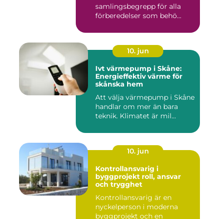
samlingsbegrepp för alla
förberedelser som behö...
10. jun
Ivt värmepump i Skåne:
Energieffektiv värme för
skånska hem
Att välja värmepump i Skåne
handlar om mer än bara
teknik. Klimatet är mil...
10. jun
Kontrollansvarig i
byggprojekt roll, ansvar
och trygghet
Kontrollansvarig är en
nyckelperson i moderna
byggprojekt och en