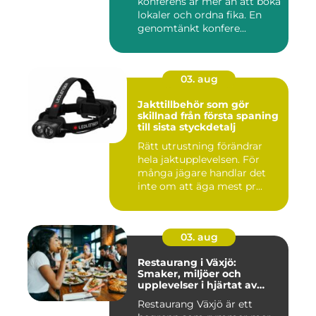
konferens är mer än att boka
lokaler och ordna fika. En
genomtänkt konfere...
03. aug
Jakttillbehör som gör
skillnad från första spaning
till sista styckdetalj
Rätt utrustning förändrar
hela jaktupplevelsen. För
många jägare handlar det
inte om att äga mest pr...
03. aug
Restaurang i Växjö:
Smaker, miljöer och
upplevelser i hjärtat av
Småland
Restaurang Växjö är ett