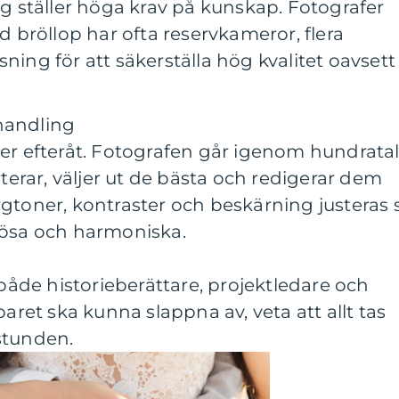
 ställer höga krav på kunskap. Fotografer
bröllop har ofta reservkameror, flera
sning för att säkerställa hög kvalitet oavsett
handling
ker efteråt. Fotografen går igenom hundrata
orterar, väljer ut de bästa och redigerar dem
rgtoner, kontraster och beskärning justeras 
dlösa och harmoniska.
 både historieberättare, projektledare och
paret ska kunna slappna av, veta att allt tas
stunden.