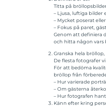
Titta på bröllopsbilder
– Ljusa, luftiga bilde
– Mycket poserat ell
– Fokus på paret, gäst
Genom att definiera de
och hitta någon vars b
Granska hela bröllop,
De flesta fotografer 
För att bedöma kvalite
bröllop från förberedel
– Hur varierade porträ
– Om gästerna återko
– Hur fotografen hant
Känn efter kring pe