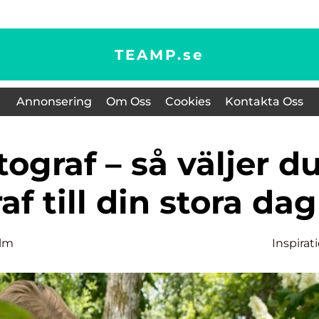
TEAMP.
se
Annonsering
Om Oss
Cookies
Kontakta Oss
af till din stora dag
olm
Inspirat