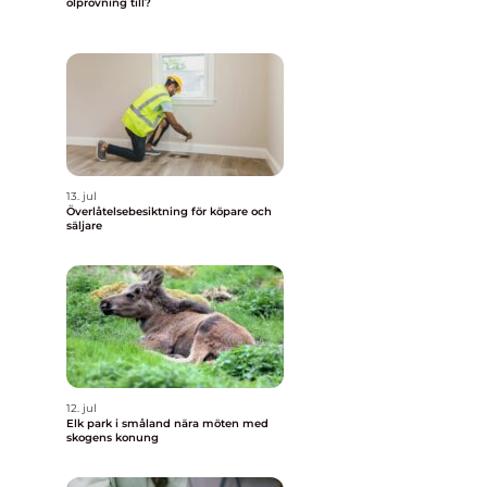
ölprovning till?
13. jul
Överlåtelsebesiktning för köpare och
säljare
12. jul
Elk park i småland nära möten med
skogens konung