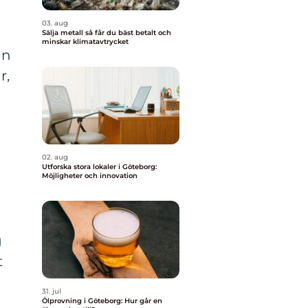
03. aug
Sälja metall så får du bäst betalt och
minskar klimatavtrycket
en
r,
02. aug
Utforska stora lokaler i Göteborg:
Möjligheter och innovation
n
g
t
31. jul
Ölprovning i Göteborg: Hur går en