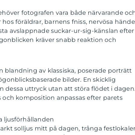
höver fotografen vara både närvarande oc
r hos föräldrar, barnens fniss, nervösa hände
rsta avslappnade suckar-ur-sig-känslan efter
ögonblicken kräver snabb reaktion och
n blandning av klassiska, poserade porträtt
onblicksbaserade bilder. En skicklig
n dessa uttryck utan att störa flödet i dagen
ts och komposition anpassas efter parets
a ljusförhållanden
arkt solljus mitt på dagen, trånga festlokale