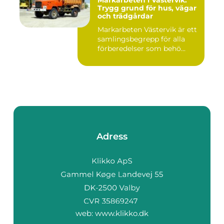
Trygg grund för hus, vägar
och trädgårdar
Markarbeten Västervik är ett
samlingsbegrepp för alla
förberedelser som behö...
Adress
web:
www.klikko.dk