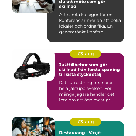
du ett möte som gör
skillnad
Att samla kollegor för en
konferens är mer än att boka
lokaler och ordna fika. En
genomtänkt konfere...
03. aug
Jakttillbehör som gör
skillnad från första spaning
till sista styckdetalj
Rätt utrustning förändrar
hela jaktupplevelsen. För
många jägare handlar det
inte om att äga mest pr...
03. aug
Restaurang i Växjö: