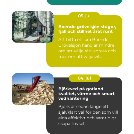
05. jul
Boende grövelsjön stugor,
fjäll och stillhet året runt
Att hitta ett bra Boende
Grövelsjön handlar mindre
om att välja rätt adress och
mer om att välja vil...
04. jul
Björkved på gotland
kvalitet, värme och smart
vedhantering
Björk är sedan länge ett
självklart val för den som vill
elda effektivt och samtidigt
skapa trivsel ...