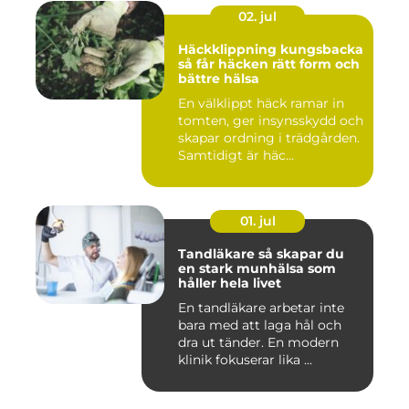
02. jul
Häckklippning kungsbacka
så får häcken rätt form och
bättre hälsa
En välklippt häck ramar in
tomten, ger insynsskydd och
skapar ordning i trädgården.
Samtidigt är häc...
01. jul
Tandläkare så skapar du
en stark munhälsa som
håller hela livet
En tandläkare arbetar inte
bara med att laga hål och
dra ut tänder. En modern
klinik fokuserar lika ...