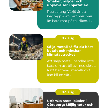
Smaker, miljöer och
upplevelser i hjärtat av
Småland
Restaurang Växjö är ett
begrepp som rymmer mer
än bara mat på tallriken. I...
03. aug
Sälja metall så får du bäst
betalt och minskar
klimatavtrycket
Att sälja metall handlar inte
bara om att bli av med skrot.
Rätt hanterad metallskrot
kan bli en vär...
02. aug
Utforska stora lokaler i
Göteborg: Möjligheter och