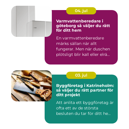
04. jul
Varmvattenberedare i
göteborg så väljer du rätt
för ditt hem
En varmvattenberedare
märks sällan när allt
fungerar. Men när duschen
plötsligt blir kall eller elrä...
03. jul
Byggföretag i Katrineholm:
så väljer du rätt partner för
ditt projekt
Att anlita ett byggföretag är
ofta ett av de största
besluten du tar för ditt he...