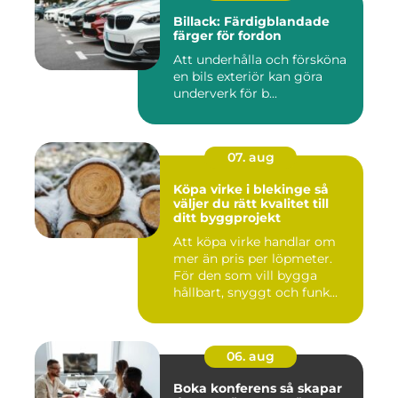
Billack: Färdigblandade
färger för fordon
Att underhålla och försköna
en bils exteriör kan göra
underverk för b...
07. aug
Köpa virke i blekinge så
väljer du rätt kvalitet till
ditt byggprojekt
Att köpa virke handlar om
mer än pris per löpmeter.
För den som vill bygga
hållbart, snyggt och funk...
06. aug
Boka konferens så skapar