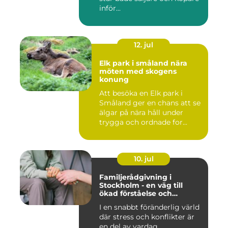
inför...
12. jul
Elk park i småland nära
möten med skogens
konung
Att besöka en Elk park i
Småland ger en chans att se
älgar på nära håll under
trygga och ordnade for...
10. jul
Familjerådgivning i
Stockholm - en väg till
ökad förståelse och
harmoni
I en snabbt föränderlig värld
där stress och konflikter är
en del av vardag...