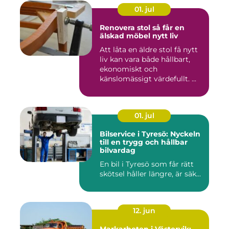
01. jul
Renovera stol så får en
älskad möbel nytt liv
Att låta en äldre stol få nytt
liv kan vara både hållbart,
ekonomiskt och
känslomässigt värdefullt. ...
01. jul
Bilservice i Tyresö: Nyckeln
till en trygg och hållbar
bilvardag
En bil i Tyresö som får rätt
skötsel håller längre, är säk...
12. jun
Markarbeten i Västervik: