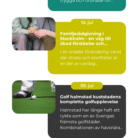
trygga och ordnade for...
10. jul
Familjerådgivning i
Stockholm - en väg till
ökad förståelse och
harmoni
I en snabbt föränderlig värld
där stress och konflikter är
en del av vardag...
09. jul
Golf halmstad kuststadens
kompletta golfupplevelse
Halmstad har länge haft ett
rykte som en av Sveriges
främsta golfstäder.
Kombinationen av havsnära
b...