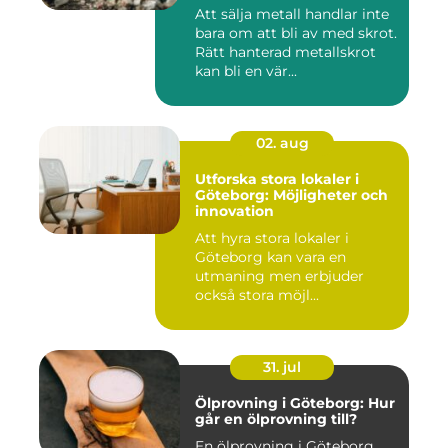
Att sälja metall handlar inte
bara om att bli av med skrot.
Rätt hanterad metallskrot
kan bli en vär...
02. aug
Utforska stora lokaler i
Göteborg: Möjligheter och
innovation
Att hyra stora lokaler i
Göteborg kan vara en
utmaning men erbjuder
också stora möjl...
31. jul
Ölprovning i Göteborg: Hur
går en ölprovning till?
En ölprovning i Göteborg