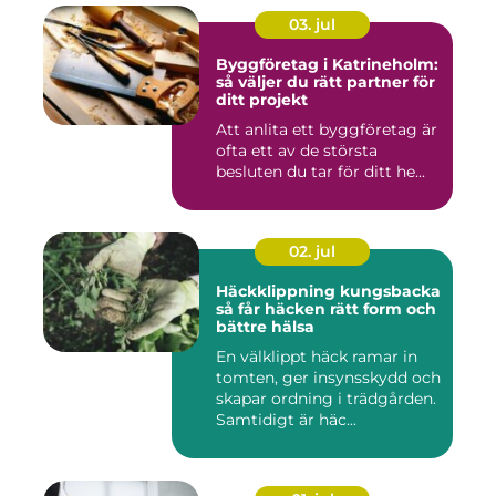
03. jul
Byggföretag i Katrineholm:
så väljer du rätt partner för
ditt projekt
Att anlita ett byggföretag är
ofta ett av de största
besluten du tar för ditt he...
02. jul
Häckklippning kungsbacka
så får häcken rätt form och
bättre hälsa
En välklippt häck ramar in
tomten, ger insynsskydd och
skapar ordning i trädgården.
Samtidigt är häc...