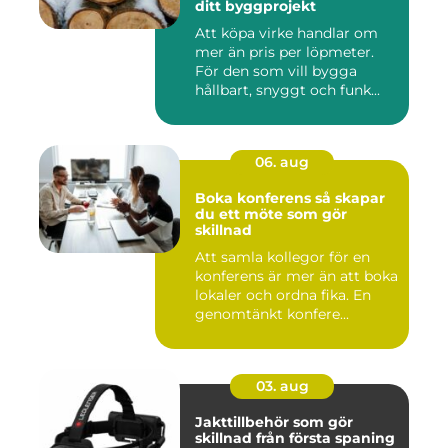
ditt byggprojekt
Att köpa virke handlar om
mer än pris per löpmeter.
För den som vill bygga
hållbart, snyggt och funk...
06. aug
Boka konferens så skapar
du ett möte som gör
skillnad
Att samla kollegor för en
konferens är mer än att boka
lokaler och ordna fika. En
genomtänkt konfere...
03. aug
Jakttillbehör som gör
skillnad från första spaning