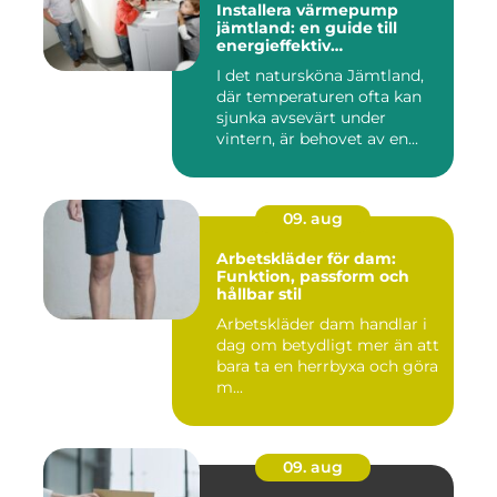
Installera värmepump
jämtland: en guide till
energieffektiv
uppvärmning
I det natursköna Jämtland,
där temperaturen ofta kan
sjunka avsevärt under
vintern, är behovet av en...
09. aug
Arbetskläder för dam:
Funktion, passform och
hållbar stil
Arbetskläder dam handlar i
dag om betydligt mer än att
bara ta en herrbyxa och göra
m...
09. aug