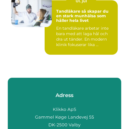
01. jul
Tandläkare så skapar du
en stark munhälsa som
håller hela livet
En tandläkare arbetar inte
bara med att laga hål och
dra ut tänder. En modern
klinik fokuserar lika ...
Adress