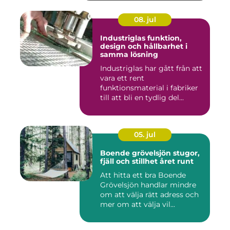
08. jul
Industriglas funktion,
design och hållbarhet i
samma lösning
Industriglas har gått från att
vara ett rent
funktionsmaterial i fabriker
till att bli en tydlig del...
05. jul
Boende grövelsjön stugor,
fjäll och stillhet året runt
Att hitta ett bra Boende
Grövelsjön handlar mindre
om att välja rätt adress och
mer om att välja vil...