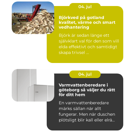
04. jul
Björkved på gotland
kvalitet, värme och smart
vedhantering
Björk är sedan länge ett
självklart val för den som vill
elda effektivt och samtidigt
skapa trivsel ...
04. jul
Varmvattenberedare i
göteborg så väljer du rätt
för ditt hem
En varmvattenberedare
märks sällan när allt
fungerar. Men när duschen
plötsligt blir kall eller elrä...