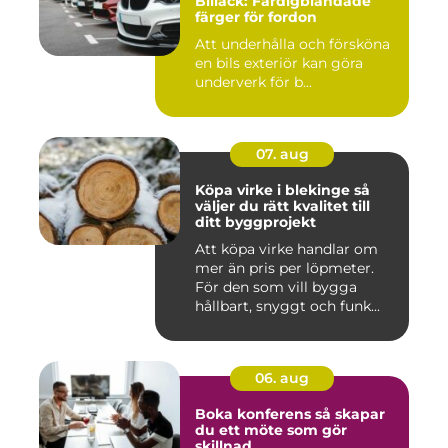
Billack: Färdigblandade
färger för fordon
Att underhålla och försköna
en bils exteriör kan göra
underverk för b...
07. aug
Köpa virke i blekinge så
väljer du rätt kvalitet till
ditt byggprojekt
Att köpa virke handlar om
mer än pris per löpmeter.
För den som vill bygga
hållbart, snyggt och funk...
06. aug
Boka konferens så skapar
du ett möte som gör
skillnad