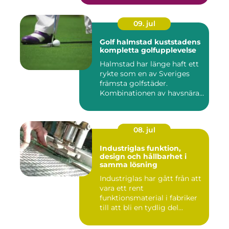
09. jul
Golf halmstad kuststadens
kompletta golfupplevelse
Halmstad har länge haft ett
rykte som en av Sveriges
främsta golfstäder.
Kombinationen av havsnära
b...
08. jul
Industriglas funktion,
design och hållbarhet i
samma lösning
Industriglas har gått från att
vara ett rent
funktionsmaterial i fabriker
till att bli en tydlig del...