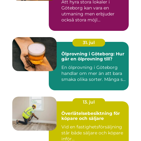
Att hyra stora lokaler i
Göteborg kan vara en
utmaning men erbjuder
också stora möjl...
31. jul
Ölprovning i Göteborg: Hur
går en ölprovning till?
En ölprovning i Göteborg
handlar om mer än att bara
smaka olika sorter. Många s...
13. jul
Överlåtelsebesiktning för
köpare och säljare
Vid en fastighetsförsäljning
står både säljare och köpare
inför...