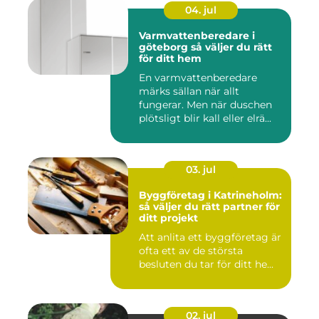
04. jul
Varmvattenberedare i
göteborg så väljer du rätt
för ditt hem
En varmvattenberedare
märks sällan när allt
fungerar. Men när duschen
plötsligt blir kall eller elrä...
03. jul
Byggföretag i Katrineholm:
så väljer du rätt partner för
ditt projekt
Att anlita ett byggföretag är
ofta ett av de största
besluten du tar för ditt he...
02. jul