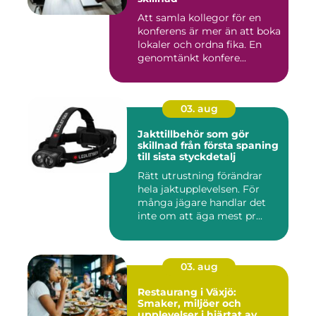
Att samla kollegor för en
konferens är mer än att boka
lokaler och ordna fika. En
genomtänkt konfere...
03. aug
Jakttillbehör som gör
skillnad från första spaning
till sista styckdetalj
Rätt utrustning förändrar
hela jaktupplevelsen. För
många jägare handlar det
inte om att äga mest pr...
03. aug
Restaurang i Växjö:
Smaker, miljöer och
upplevelser i hjärtat av