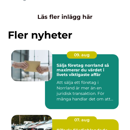
Läs fler inlägg här
Fler nyheter
09. aug
Sälja företag norrland så
maximerar du värdet i
livets viktigaste affär
Att sälja ett företag i
Norrland är mer än en
juridisk transaktion. För
många handlar det om att
läm...
07. aug