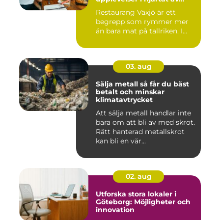
Småland
Restaurang Växjö är ett
begrepp som rymmer mer
än bara mat på tallriken. I...
03. aug
Sälja metall så får du bäst
betalt och minskar
klimatavtrycket
Att sälja metall handlar inte
bara om att bli av med skrot.
Rätt hanterad metallskrot
kan bli en vär...
02. aug
Utforska stora lokaler i
Göteborg: Möjligheter och
innovation