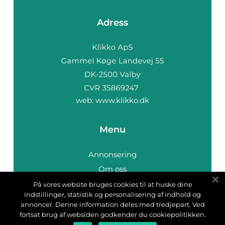
Adress
web:
www.klikko.dk
Menu
Annonsering
Om oss
Cookies
På vores website bruges cookies til at huske dine
indstillinger, statistik og personalisering af indhold og
Kontakta oss
annoncer. Denne information deles med tredjepart. Ved
Sitemap
fortsat brug af websiden godkender du cookiepolitikken.