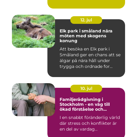
12. jul
Elk park i småland nära
möten med skogens
konung
Att besöka en Elk park i
Småland ger en chans att se
älgar på nära håll under
trygga och ordnade for...
10. jul
Familjerådgivning i
Stockholm - en väg till
ökad förståelse och
harmoni
I en snabbt föränderlig värld
där stress och konflikter är
en del av vardag...