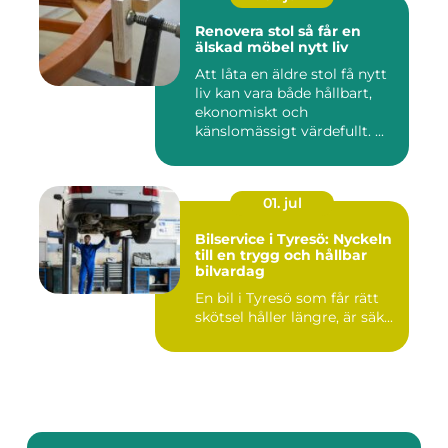
Renovera stol så får en
älskad möbel nytt liv
Att låta en äldre stol få nytt
liv kan vara både hållbart,
ekonomiskt och
känslomässigt värdefullt. ...
01. jul
Bilservice i Tyresö: Nyckeln
till en trygg och hållbar
bilvardag
En bil i Tyresö som får rätt
skötsel håller längre, är säk...