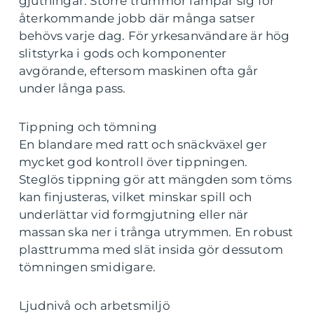
gjutningar. Större trummor lämpar sig för
återkommande jobb där många satser
behövs varje dag. För yrkesanvändare är hög
slitstyrka i gods och komponenter
avgörande, eftersom maskinen ofta går
under långa pass.
Tippning och tömning
En blandare med ratt och snäckväxel ger
mycket god kontroll över tippningen.
Steglös tippning gör att mängden som töms
kan finjusteras, vilket minskar spill och
underlättar vid formgjutning eller när
massan ska ner i trånga utrymmen. En robust
plasttrumma med slät insida gör dessutom
tömningen smidigare.
Ljudnivå och arbetsmiljö