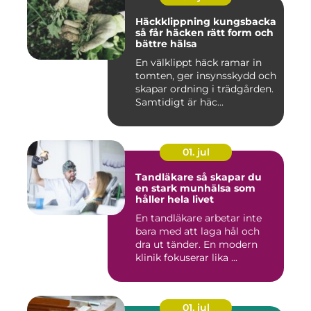
Häckklippning kungsbacka
så får häcken rätt form och
bättre hälsa
En välklippt häck ramar in
tomten, ger insynsskydd och
skapar ordning i trädgården.
Samtidigt är häc...
01. jul
Tandläkare så skapar du
en stark munhälsa som
håller hela livet
En tandläkare arbetar inte
bara med att laga hål och
dra ut tänder. En modern
klinik fokuserar lika ...
01. jul