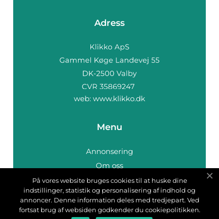
Adress
web:
www.klikko.dk
Menu
Annonsering
Om oss
Cookies
På vores website bruges cookies til at huske dine
indstillinger, statistik og personalisering af indhold og
Kontakta oss
annoncer. Denne information deles med tredjepart. Ved
Sitemap
fortsat brug af websiden godkender du cookiepolitikken.