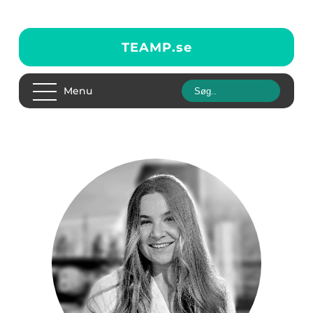
TEAMP.
se
Menu