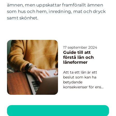
ämnen, men uppskattar framförallt ämnen
som hus och hem, inredning, mat och dryck
samt skönhet.
17 september 2024
Guide till att
förstå lån och
låneformer
Att ta ett lån är ett
beslut som kan ha
betydande
konsekvenser för ens
ekonomi, både på kort
och lång sikt. Det
spelar ingen roll om
det är ett stort bolån
för att köpa en bostad