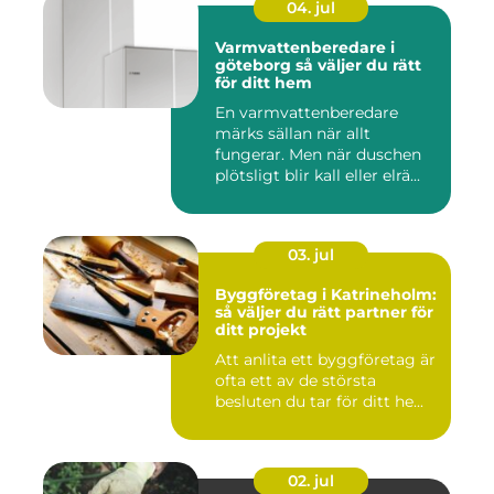
04. jul
Varmvattenberedare i
göteborg så väljer du rätt
för ditt hem
En varmvattenberedare
märks sällan när allt
fungerar. Men när duschen
plötsligt blir kall eller elrä...
03. jul
Byggföretag i Katrineholm:
så väljer du rätt partner för
ditt projekt
Att anlita ett byggföretag är
ofta ett av de största
besluten du tar för ditt he...
02. jul