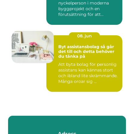
nyckelperson i moderna
byggprojekt och en
förutsättning för att
bygglovsplikt...
08. jun
Byt assistansbolag så går
det till och detta behöver
du tänka på
Att byta bolag för personlig
assistans kan kännas stort
och ibland lite skrämmande.
Många oroar sig ...