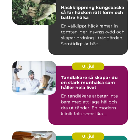
Häckklippning kungsbacka
så får häcken rätt form och
bättre hälsa
En välklippt häck ramar in
tomten, ger insynsskydd och
skapar ordning i trädgården.
Samtidigt är häc...
01. jul
Tandläkare så skapar du
en stark munhälsa som
håller hela livet
En tandläkare arbetar inte
bara med att laga hål och
dra ut tänder. En modern
klinik fokuserar lika ...
01. jul