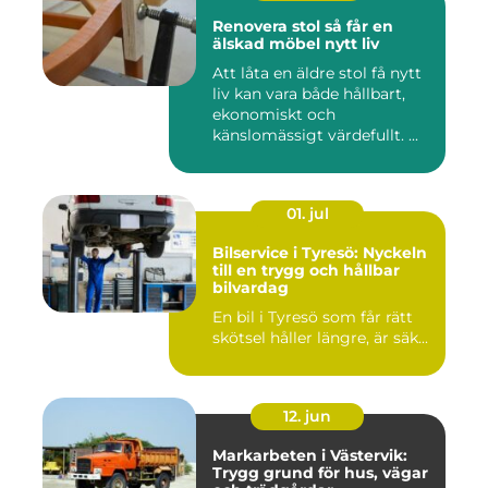
Renovera stol så får en
älskad möbel nytt liv
Att låta en äldre stol få nytt
liv kan vara både hållbart,
ekonomiskt och
känslomässigt värdefullt. ...
01. jul
Bilservice i Tyresö: Nyckeln
till en trygg och hållbar
bilvardag
En bil i Tyresö som får rätt
skötsel håller längre, är säk...
12. jun
Markarbeten i Västervik:
Trygg grund för hus, vägar