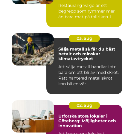
Småland
Restaurang Växjö är ett
begrepp som rymmer mer
än bara mat på tallriken. I...
03. aug
Sälja metall så får du bäst
betalt och minskar
klimatavtrycket
Att sälja metall handlar inte
bara om att bli av med skrot.
Rätt hanterad metallskrot
kan bli en vär...
02. aug
Utforska stora lokaler i
Göteborg: Möjligheter och
innovation
Att hyra stora lokaler i