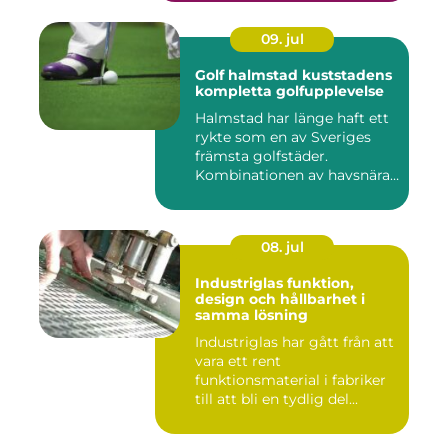
09. jul
Golf halmstad kuststadens
kompletta golfupplevelse
Halmstad har länge haft ett
rykte som en av Sveriges
främsta golfstäder.
Kombinationen av havsnära
b...
08. jul
Industriglas funktion,
design och hållbarhet i
samma lösning
Industriglas har gått från att
vara ett rent
funktionsmaterial i fabriker
till att bli en tydlig del...