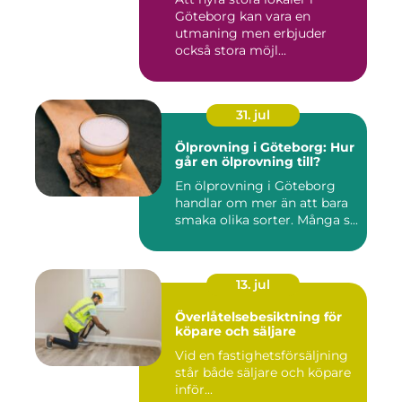
Göteborg kan vara en
utmaning men erbjuder
också stora möjl...
31. jul
Ölprovning i Göteborg: Hur
går en ölprovning till?
En ölprovning i Göteborg
handlar om mer än att bara
smaka olika sorter. Många s...
13. jul
Överlåtelsebesiktning för
köpare och säljare
Vid en fastighetsförsäljning
står både säljare och köpare
inför...