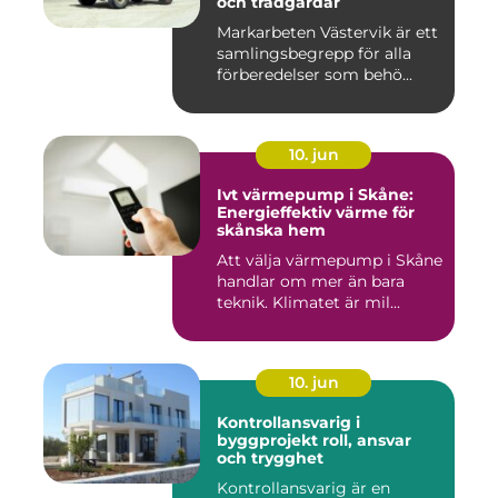
och trädgårdar
Markarbeten Västervik är ett
samlingsbegrepp för alla
förberedelser som behö...
10. jun
Ivt värmepump i Skåne:
Energieffektiv värme för
skånska hem
Att välja värmepump i Skåne
handlar om mer än bara
teknik. Klimatet är mil...
10. jun
Kontrollansvarig i
byggprojekt roll, ansvar
och trygghet
Kontrollansvarig är en