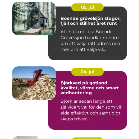
05. jul
Boende grövelsjön stugor,
fjäll och stillhet året runt
Att hitta ett bra Boende
Grövelsjön handlar mindre
om att välja rätt adress och
mer om att välja vil...
04. jul
Björkved på gotland
kvalitet, värme och smart
vedhantering
Björk är sedan länge ett
självklart val för den som vill
elda effektivt och samtidigt
skapa trivsel ...