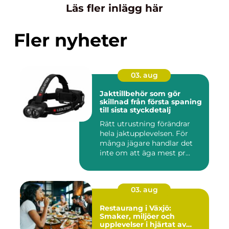
Läs fler inlägg här
Fler nyheter
03. aug
Jakttillbehör som gör
skillnad från första spaning
till sista styckdetalj
Rätt utrustning förändrar
hela jaktupplevelsen. För
många jägare handlar det
inte om att äga mest pr...
03. aug
Restaurang i Växjö:
Smaker, miljöer och
upplevelser i hjärtat av