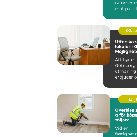
rymmer m
mat på tallr
02. 
Utforska 
lokaler i 
Möjlighet
innovatio
Att hyra st
Göteborg 
utmaning
erbjuder o
möjl...
13. j
Överlåtel
g för köp
säljare
Vid en
fastighets