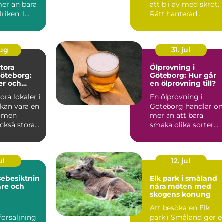
er än bara
att bli av med skrot.
iken. I...
Rätt hanterad
metallskrot kan bli e
vär...
aug
31. jul
stora
Ölprovning i
Göteborg:
Göteborg: Hur går
er och
en ölprovning till?
n
ora lokaler i
En ölprovning i
kan vara en
Göteborg handlar o
 men
mer än att bara
ckså stora
smaka olika sorter.
Många s...
ul
12. jul
sebesiktnin
Elk park i småland
are och
nära möten med
skogens konung
Att besöka en Elk
försäljning
park i Småland ger 