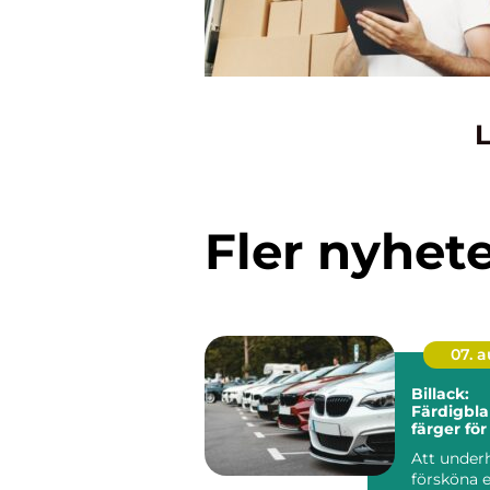
L
Fler nyhet
07. 
Billack:
Färdigbl
färger för
Att under
försköna e