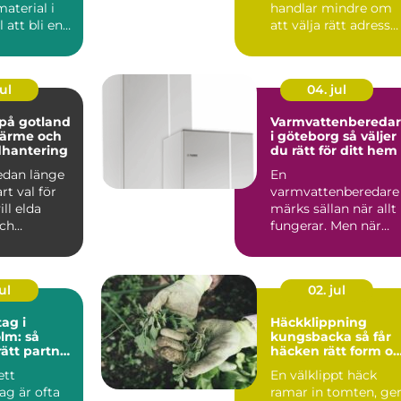
aterial i
handlar mindre om
l att bli en
att välja rätt adress
.
och mer om att välj
vil...
ul
04. jul
på gotland
Varmvattenbereda
 värme och
i göteborg så väljer
dhantering
du rätt för ditt hem
edan länge
En
art val för
varmvattenberedare
ll elda
märks sällan när allt
och
fungerar. Men när
 skapa
duschen plötsligt bli
kall eller elrä...
ul
02. jul
ag i
Häckklippning
lm: så
kungsbacka så får
rätt partner
häcken rätt form o
rojekt
bättre hälsa
ett
En välklippt häck
ag är ofta
ramar in tomten, ge