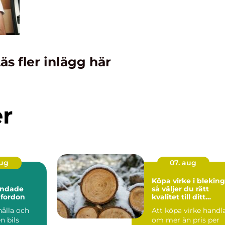
äs fler inlägg här
er
aug
07. aug
Köpa virke i blekin
andade
så väljer du rätt
 fordon
kvalitet till ditt
byggprojekt
hålla och
Att köpa virke handl
n bils
om mer än pris per