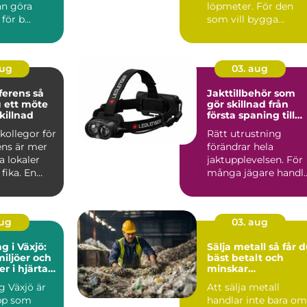
an göra
löpmeter. För den
ör b...
som vill bygga
hållbart, snyggt och
funk...
aug
03. aug
rens så
Jakttillbehör som
 ett möte
gör skillnad från
killnad
första spaning till
sista styckdetalj
kollegor för
Rätt utrustning
ens är mer
förändrar hela
a lokaler
jaktupplevelsen. För
fika. En
många jägare handl
t konfere...
det inte om att äga
mest pr...
aug
03. aug
g i Växjö:
Sälja metall så får du
iljöer och
bäst betalt och
r i hjärtat
minskar
nd
klimatavtrycket
g Växjö är
Att sälja metall
pp som
handlar inte bara om