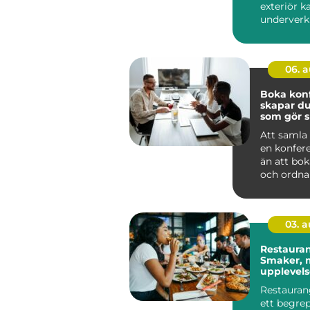
exteriör k
underverk f
06. 
Boka konfe
skapar du
som gör s
Att samla 
en konfer
än att bok
och ordna 
genomtänk
03. 
Restauran
Smaker, m
upplevelse
av Småla
Restauran
ett begre