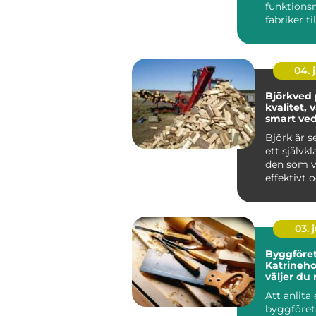
funktionsm
fabriker til
tydlig del..
04. j
Björkved 
kvalitet,
smart ve
Björk är s
ett självkl
den som vi
effektivt 
samtidigt
trivsel ...
03. j
Byggföret
Katrineho
väljer du 
för ditt p
Att anlita 
byggföret