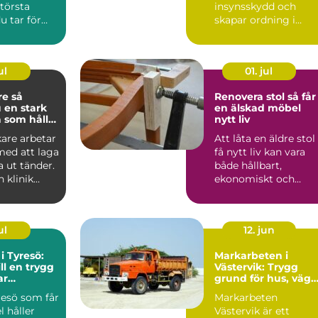
största
insynsskydd och
u tar för
skapar ordning i
trädgården.
Samtidigt är häc...
ul
01. jul
 så
Renovera stol så får
 en stark
en älskad möbel
 som håller
nytt liv
are arbetar
Att låta en äldre stol
med att laga
få nytt liv kan vara
a ut tänder.
både hållbart,
 klinik
ekonomiskt och
ka ...
känslomässigt
värdefullt. ...
ul
12. jun
 i Tyresö:
Markarbeten i
ll en trygg
Västervik: Trygg
ar
grund för hus, väga
och trädgårdar
yresö som får
Markarbeten
l håller
Västervik är ett