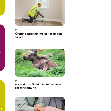
n
13. jul
Överlåtelsebesiktning för köpare och
säljare
m
12. jul
Elk park i småland nära möten med
skogens konung
en