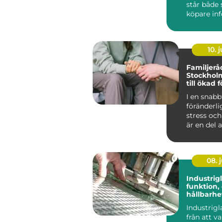
står både 
köpare infö
10. j
Familjerå
Stockholm
till ökad 
och harm
I en snabb
föränderli
stress och
är en del a
08. j
Industrig
funktion,
hållbarhe
lösning
Industrigl
från att va