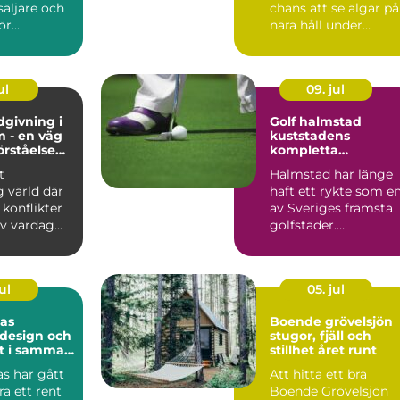
säljare och
chans att se älgar på
r...
nära håll under
trygga och ordnade
for...
ul
09. jul
dgivning i
Golf halmstad
 - en väg
kuststadens
förståelse
kompletta
oni
golfupplevelse
t
Halmstad har länge
g värld där
haft ett rykte som e
 konflikter
av Sveriges främsta
v vardag...
golfstäder.
Kombinationen av
havsnära b...
ul
05. jul
las
Boende grövelsjön
 design och
stugor, fjäll och
t i samma
stillhet året runt
as har gått
Att hitta ett bra
ra ett rent
Boende Grövelsjön