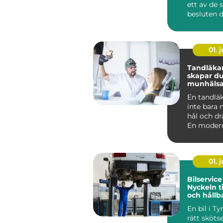
ett av de 
besluten d
ditt he...
01. j
Tandläkare
skapar du
munhälsa
hela livet
En tandläk
inte bara 
hål och dr
En modern
fokuserar li
01. j
Bilservice
Nyckeln ti
och hållb
bilvardag
En bil i T
rätt skötse