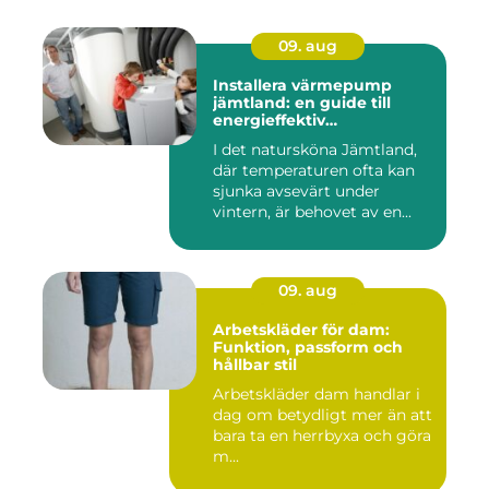
09. aug
Installera värmepump
jämtland: en guide till
energieffektiv
uppvärmning
I det natursköna Jämtland,
där temperaturen ofta kan
sjunka avsevärt under
vintern, är behovet av en...
09. aug
Arbetskläder för dam:
Funktion, passform och
hållbar stil
Arbetskläder dam handlar i
dag om betydligt mer än att
bara ta en herrbyxa och göra
m...