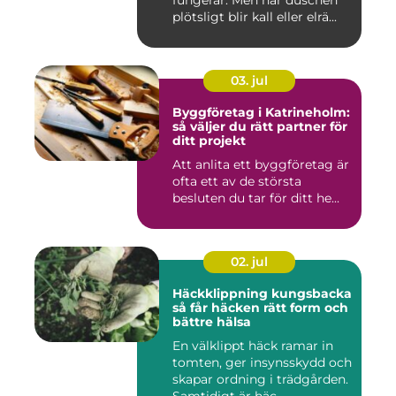
fungerar. Men när duschen
plötsligt blir kall eller elrä...
03. jul
Byggföretag i Katrineholm:
så väljer du rätt partner för
ditt projekt
Att anlita ett byggföretag är
ofta ett av de största
besluten du tar för ditt he...
02. jul
Häckklippning kungsbacka
så får häcken rätt form och
bättre hälsa
En välklippt häck ramar in
tomten, ger insynsskydd och
skapar ordning i trädgården.