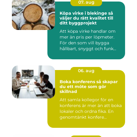
07. aug
Köpa virke i blekinge så
väljer du rätt kvalitet till
ditt byggprojekt
Att köpa virke handlar om
mer än pris per löpmeter.
För den som vill bygga
hållbart, snyggt och funk...
06. aug
Boka konferens så skapar
du ett möte som gör
skillnad
Att samla kollegor för en
konferens är mer än att boka
lokaler och ordna fika. En
genomtänkt konfere...