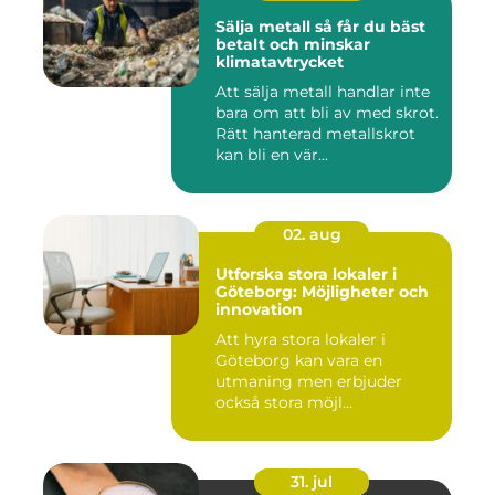
Sälja metall så får du bäst
betalt och minskar
klimatavtrycket
Att sälja metall handlar inte
bara om att bli av med skrot.
Rätt hanterad metallskrot
kan bli en vär...
02. aug
Utforska stora lokaler i
Göteborg: Möjligheter och
innovation
Att hyra stora lokaler i
Göteborg kan vara en
utmaning men erbjuder
också stora möjl...
31. jul