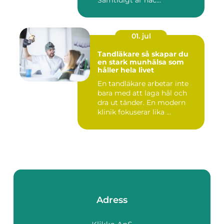
Samtidigt är häc...
01. jul
Tandläkare så skapar du
en stark munhälsa som
håller hela livet
En tandläkare arbetar inte
bara med att laga hål och
dra ut tänder. En modern
klinik fokuserar lika ...
Adress