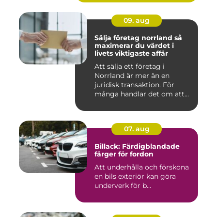
09. aug
Sälja företag norrland så
maximerar du värdet i
livets viktigaste affär
Att sälja ett företag i
Norrland är mer än en
juridisk transaktion. För
många handlar det om att
läm...
07. aug
Billack: Färdigblandade
färger för fordon
Att underhålla och försköna
en bils exteriör kan göra
underverk för b...