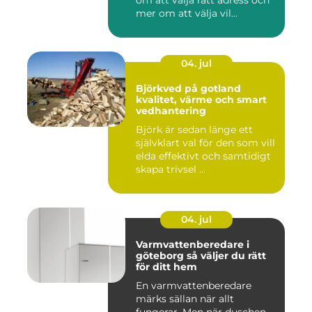
om att välja rätt adress och
mer om att välja vil...
04. jul
Björkved på gotland
kvalitet, värme och smart
vedhantering
Björk är sedan länge ett
självklart val för den som vill
elda effektivt och samtidigt
skapa trivsel ...
04. jul
Varmvattenberedare i
göteborg så väljer du rätt
för ditt hem
En varmvattenberedare
märks sällan när allt