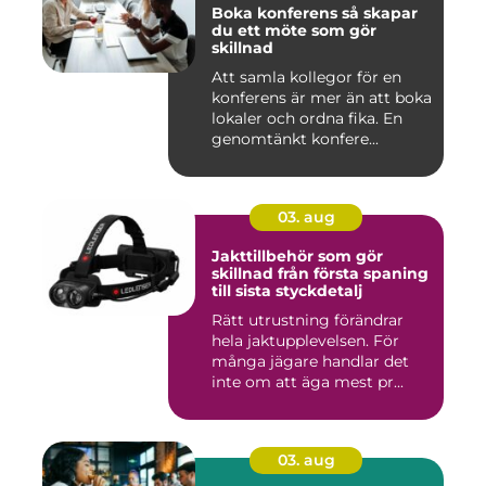
Boka konferens så skapar
du ett möte som gör
skillnad
Att samla kollegor för en
konferens är mer än att boka
lokaler och ordna fika. En
genomtänkt konfere...
03. aug
Jakttillbehör som gör
skillnad från första spaning
till sista styckdetalj
Rätt utrustning förändrar
hela jaktupplevelsen. För
många jägare handlar det
inte om att äga mest pr...
03. aug