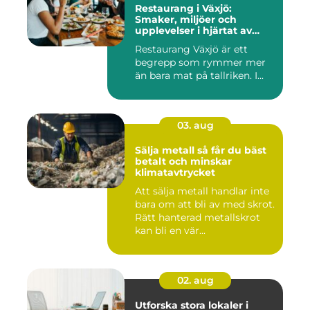
Restaurang i Växjö:
Smaker, miljöer och
upplevelser i hjärtat av
Småland
Restaurang Växjö är ett
begrepp som rymmer mer
än bara mat på tallriken. I...
03. aug
Sälja metall så får du bäst
betalt och minskar
klimatavtrycket
Att sälja metall handlar inte
bara om att bli av med skrot.
Rätt hanterad metallskrot
kan bli en vär...
02. aug
Utforska stora lokaler i