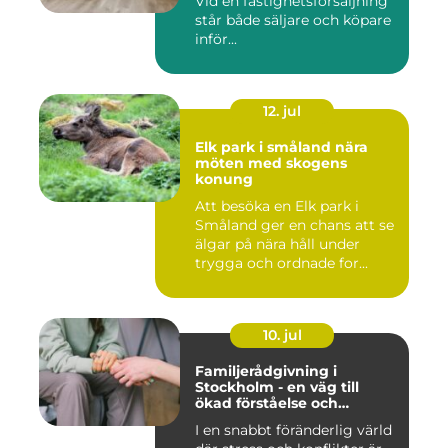
Vid en fastighetsförsäljning
står både säljare och köpare
inför...
12. jul
Elk park i småland nära
möten med skogens
konung
Att besöka en Elk park i
Småland ger en chans att se
älgar på nära håll under
trygga och ordnade for...
10. jul
Familjerådgivning i
Stockholm - en väg till
ökad förståelse och
harmoni
I en snabbt föränderlig värld