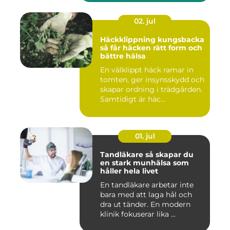
02. jul
Häckklippning kungsbacka
så får häcken rätt form och
bättre hälsa
En välklippt häck ramar in
tomten, ger insynsskydd och
skapar ordning i trädgården.
Samtidigt är häc...
01. jul
Tandläkare så skapar du
en stark munhälsa som
håller hela livet
En tandläkare arbetar inte
bara med att laga hål och
dra ut tänder. En modern
klinik fokuserar lika ...