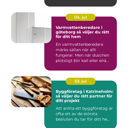
04. jul
Varmvattenberedare i
göteborg så väljer du rätt
för ditt hem
En varmvattenberedare
märks sällan när allt
fungerar. Men när duschen
plötsligt blir kall eller elrä...
03. jul
Byggföretag i Katrineholm:
så väljer du rätt partner för
ditt projekt
Att anlita ett byggföretag är
ofta ett av de största
besluten du tar för ditt he...