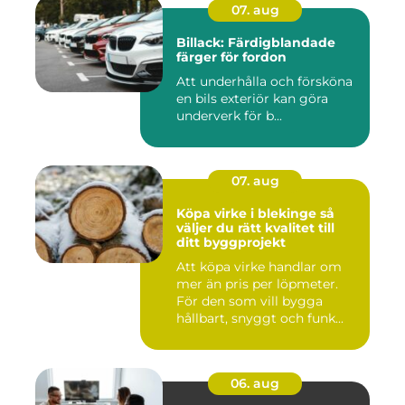
07. aug
Billack: Färdigblandade
färger för fordon
Att underhålla och försköna
en bils exteriör kan göra
underverk för b...
07. aug
Köpa virke i blekinge så
väljer du rätt kvalitet till
ditt byggprojekt
Att köpa virke handlar om
mer än pris per löpmeter.
För den som vill bygga
hållbart, snyggt och funk...
06. aug