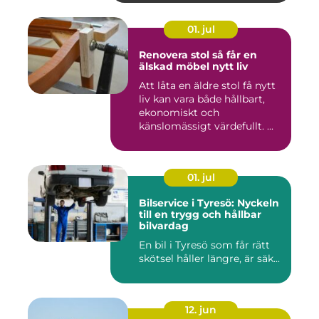
01. jul
Renovera stol så får en
älskad möbel nytt liv
Att låta en äldre stol få nytt
liv kan vara både hållbart,
ekonomiskt och
känslomässigt värdefullt. ...
01. jul
Bilservice i Tyresö: Nyckeln
till en trygg och hållbar
bilvardag
En bil i Tyresö som får rätt
skötsel håller längre, är säk...
12. jun