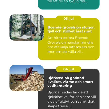
till att bli en tydlig del...
05. jul
Boende grövelsjön stugor,
fjäll och stillhet året runt
Att hitta ett bra Boende
Grövelsjön handlar mindre
om att välja rätt adress och
mer om att välja vil...
04. jul
Björkved på gotland
kvalitet, värme och smart
vedhantering
Björk är sedan länge ett
självklart val för den som vill
elda effektivt och samtidigt
skapa trivsel ...