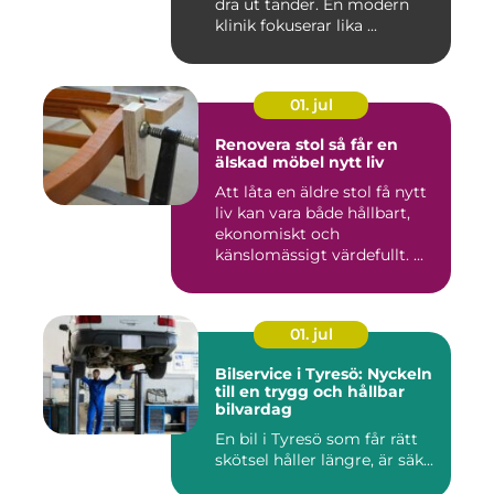
dra ut tänder. En modern
klinik fokuserar lika ...
01. jul
Renovera stol så får en
älskad möbel nytt liv
Att låta en äldre stol få nytt
liv kan vara både hållbart,
ekonomiskt och
känslomässigt värdefullt. ...
01. jul
Bilservice i Tyresö: Nyckeln
till en trygg och hållbar
bilvardag
En bil i Tyresö som får rätt
skötsel håller längre, är säk...