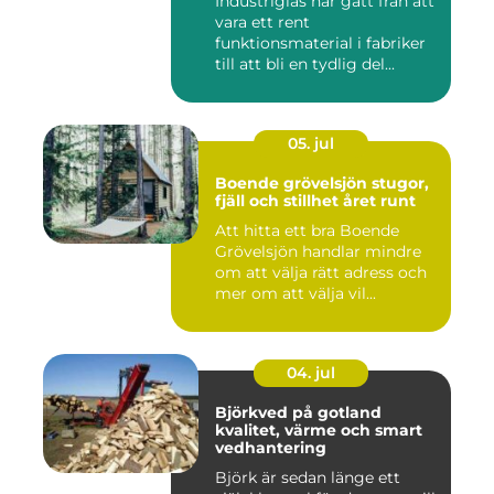
Industriglas har gått från att
vara ett rent
funktionsmaterial i fabriker
till att bli en tydlig del...
05. jul
Boende grövelsjön stugor,
fjäll och stillhet året runt
Att hitta ett bra Boende
Grövelsjön handlar mindre
om att välja rätt adress och
mer om att välja vil...
04. jul
Björkved på gotland
kvalitet, värme och smart
vedhantering
Björk är sedan länge ett