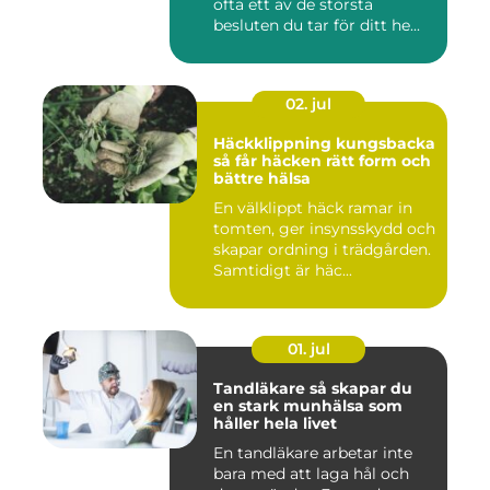
ofta ett av de största
besluten du tar för ditt he...
02. jul
Häckklippning kungsbacka
så får häcken rätt form och
bättre hälsa
En välklippt häck ramar in
tomten, ger insynsskydd och
skapar ordning i trädgården.
Samtidigt är häc...
01. jul
Tandläkare så skapar du
en stark munhälsa som
håller hela livet
En tandläkare arbetar inte
bara med att laga hål och