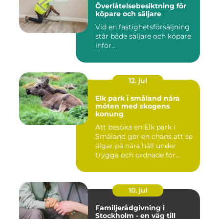
Överlåtelsebesiktning för
köpare och säljare
Vid en fastighetsförsäljning
står både säljare och köpare
inför...
12. jul
Elk park i småland nära
möten med skogens
konung
Att besöka en Elk park i
Småland ger en chans att se
älgar på nära håll under
trygga och ordnade for...
10. jul
Familjerådgivning i
Stockholm - en väg till