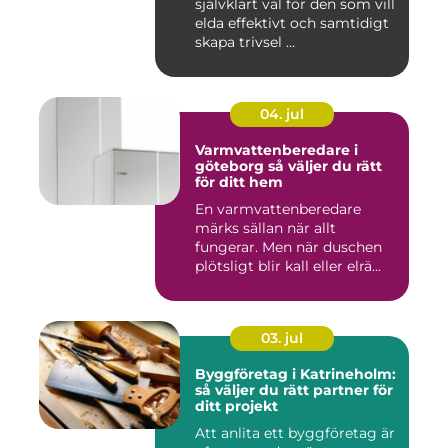
självklart val för den som vill
elda effektivt och samtidigt
skapa trivsel ...
04. jul
Varmvattenberedare i
göteborg så väljer du rätt
för ditt hem
En varmvattenberedare
märks sällan när allt
fungerar. Men när duschen
plötsligt blir kall eller elrä...
03. jul
Byggföretag i Katrineholm:
så väljer du rätt partner för
ditt projekt
Att anlita ett byggföretag är