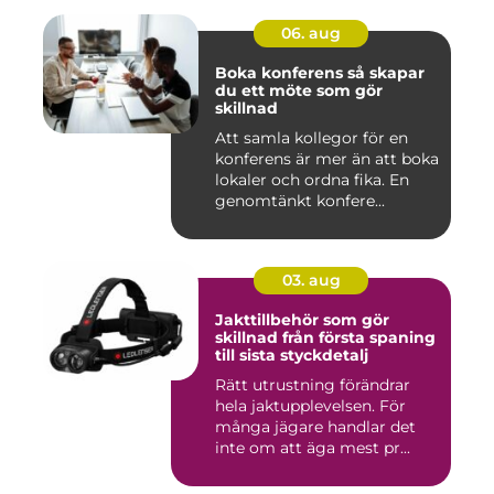
06. aug
Boka konferens så skapar
du ett möte som gör
skillnad
Att samla kollegor för en
konferens är mer än att boka
lokaler och ordna fika. En
genomtänkt konfere...
03. aug
Jakttillbehör som gör
skillnad från första spaning
till sista styckdetalj
Rätt utrustning förändrar
hela jaktupplevelsen. För
många jägare handlar det
inte om att äga mest pr...