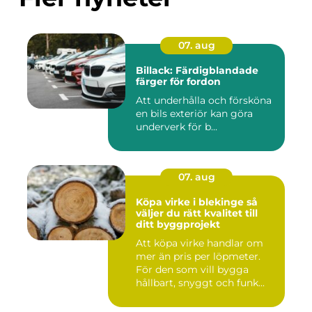
07. aug
Billack: Färdigblandade
färger för fordon
Att underhålla och försköna
en bils exteriör kan göra
underverk för b...
07. aug
Köpa virke i blekinge så
väljer du rätt kvalitet till
ditt byggprojekt
Att köpa virke handlar om
mer än pris per löpmeter.
För den som vill bygga
hållbart, snyggt och funk...