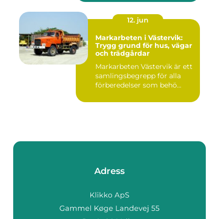
12. jun
Markarbeten i Västervik:
Trygg grund för hus, vägar
och trädgårdar
Markarbeten Västervik är ett
samlingsbegrepp för alla
förberedelser som behö...
Adress