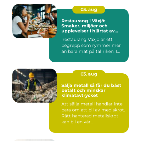
03. aug
Restaurang i Växjö:
Smaker, miljöer och
upplevelser i hjärtat av
Småland
Restaurang Växjö är ett
begrepp som rymmer mer
än bara mat på tallriken. I...
03. aug
Sälja metall så får du bäst
betalt och minskar
klimatavtrycket
Att sälja metall handlar inte
bara om att bli av med skrot.
Rätt hanterad metallskrot
kan bli en vär...