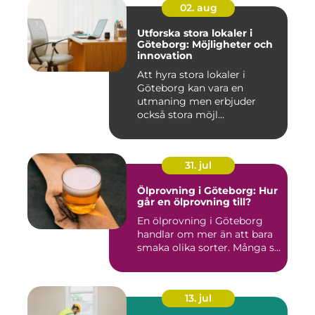
02. aug
Utforska stora lokaler i
Göteborg: Möjligheter och
innovation
Att hyra stora lokaler i
Göteborg kan vara en
utmaning men erbjuder
också stora möjl...
31. jul
Ölprovning i Göteborg: Hur
går en ölprovning till?
En ölprovning i Göteborg
handlar om mer än att bara
smaka olika sorter. Många s...
13. jul