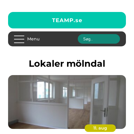
TEAMP.
se
Menu
Lokaler mölndal
11. aug