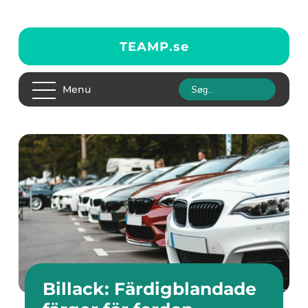
TEAMP.
se
Menu
Billack: Färdigblandade