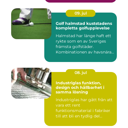
09. jul
Golf halmstad kuststadens
kompletta golfupplevelse
Halmstad har länge haft ett
rykte som en av Sveriges
främsta golfstäder.
Kombinationen av havsnära
b...
08. jul
Industriglas funktion,
design och hållbarhet i
samma lösning
Industriglas har gått från att
vara ett rent
funktionsmaterial i fabriker
till att bli en tydlig del...