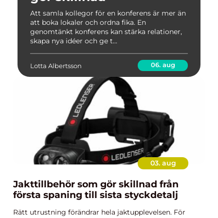
Att samla kollegor för en konferens är mer än
att boka lokaler och ordna fika. En
genomtänkt konferens kan stärka relationer,
skapa nya idéer och ge t...
06. aug
Lotta Albertsson
03. aug
Jakttillbehör som gör skillnad från
första spaning till sista styckdetalj
Rätt utrustning förändrar hela jaktupplevelsen. För