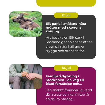
12. jul
Elk park i småland nära
möten med skogens
konung
Att besöka en Elk park i
Småland ger en chans att se
älgar på nära håll under
trygga och ordnade for...
10. jul
Familjerådgivning i
Stockholm - en väg till
ökad förståelse och
harmoni
I en snabbt föränderlig värld
där stress och konflikter är
en del av vardag...