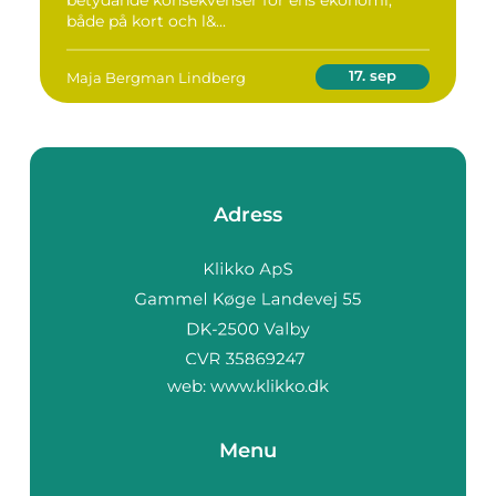
betydande konsekvenser för ens ekonomi,
både på kort och l&...
17. sep
Maja Bergman Lindberg
Adress
web:
www.klikko.dk
Menu