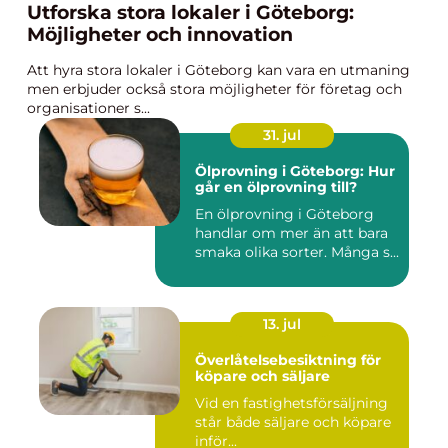
Utforska stora lokaler i Göteborg:
Möjligheter och innovation
Att hyra stora lokaler i Göteborg kan vara en utmaning
men erbjuder också stora möjligheter för företag och
organisationer s...
31. jul
Ölprovning i Göteborg: Hur
går en ölprovning till?
En ölprovning i Göteborg
handlar om mer än att bara
smaka olika sorter. Många s...
13. jul
Överlåtelsebesiktning för
köpare och säljare
Vid en fastighetsförsäljning
står både säljare och köpare
inför...