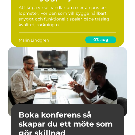
Att köpa virke handlar om mer än pris per
löpmeter. För den som vill bygga hållbart,
snyggt och funktionellt spelar både träslag,
kvalitet, torkning o...
07. aug
Malin Lindgren
Boka konferens så
skapar du ett möte som
gör skillnad