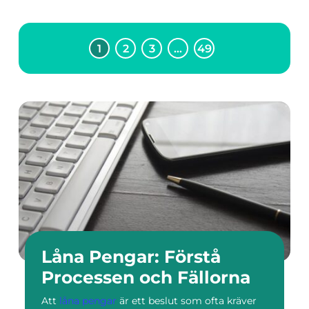
1
2
3
…
49
Låna Pengar: Förstå
Processen och Fällorna
Att
låna pengar
är ett beslut som ofta kräver