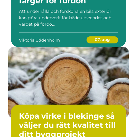
färger för fordon
Att underhålla och försköna en bils exteriör
kan göra underverk för både utseendet och
värdet på fordo...
07. aug
Viktoria Uddenholm
Köpa virke i blekinge så
väljer du rätt kvalitet till
ditt byggprojekt