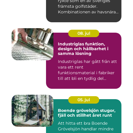
rykte som en av Sveriges
främsta golfstäder.
Kombinationen av havsnära
b...
08. jul
Industriglas funktion,
design och hållbarhet i
samma lösning
Industriglas har gått från att
vara ett rent
funktionsmaterial i fabriker
till att bli en tydlig del...
05. jul
Boende grövelsjön stugor,
fjäll och stillhet året runt
Att hitta ett bra Boende
Grövelsjön handlar mindre