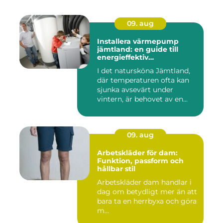
09. aug
Installera värmepump
jämtland: en guide till
energieffektiv
uppvärmning
I det natursköna Jämtland,
där temperaturen ofta kan
sjunka avsevärt under
vintern, är behovet av en...
09. aug
Arbetskläder för dam:
Funktion, passform och
hållbar stil
Arbetskläder dam handlar i
dag om betydligt mer än att
bara ta en herrbyxa och göra
m...