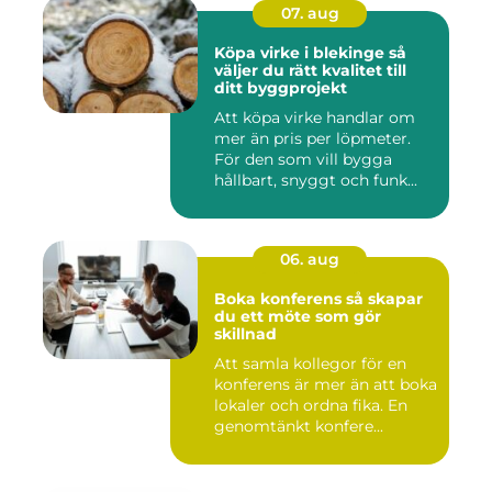
07. aug
Köpa virke i blekinge så
väljer du rätt kvalitet till
ditt byggprojekt
Att köpa virke handlar om
mer än pris per löpmeter.
För den som vill bygga
hållbart, snyggt och funk...
06. aug
Boka konferens så skapar
du ett möte som gör
skillnad
Att samla kollegor för en
konferens är mer än att boka
lokaler och ordna fika. En
genomtänkt konfere...