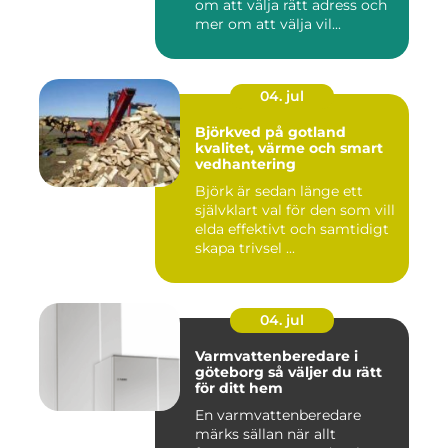
om att välja rätt adress och
mer om att välja vil...
04. jul
Björkved på gotland
kvalitet, värme och smart
vedhantering
Björk är sedan länge ett
självklart val för den som vill
elda effektivt och samtidigt
skapa trivsel ...
04. jul
Varmvattenberedare i
göteborg så väljer du rätt
för ditt hem
En varmvattenberedare
märks sällan när allt