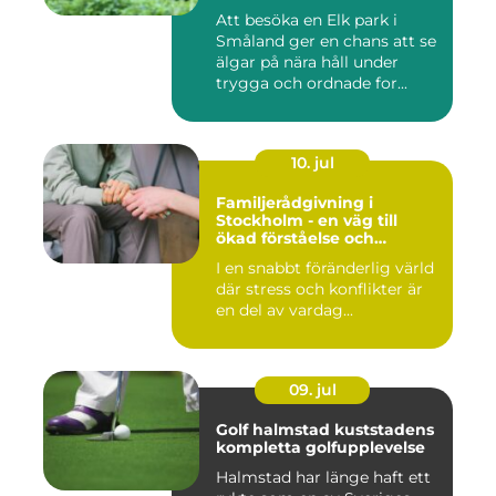
Att besöka en Elk park i
Småland ger en chans att se
älgar på nära håll under
trygga och ordnade for...
10. jul
Familjerådgivning i
Stockholm - en väg till
ökad förståelse och
harmoni
I en snabbt föränderlig värld
där stress och konflikter är
en del av vardag...
09. jul
Golf halmstad kuststadens
kompletta golfupplevelse
Halmstad har länge haft ett