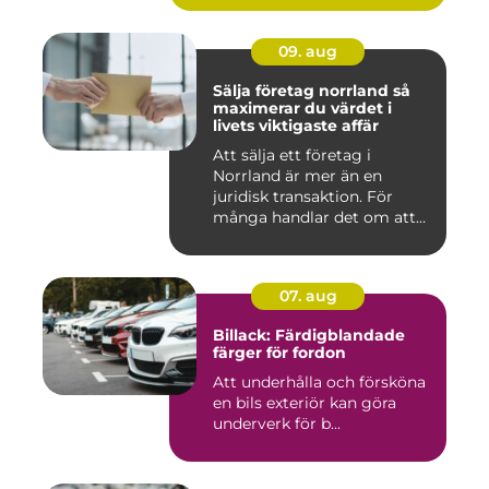
09. aug
Sälja företag norrland så
maximerar du värdet i
livets viktigaste affär
Att sälja ett företag i
Norrland är mer än en
juridisk transaktion. För
många handlar det om att
läm...
07. aug
Billack: Färdigblandade
färger för fordon
Att underhålla och försköna
en bils exteriör kan göra
underverk för b...