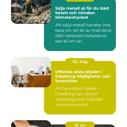
Sälja metall så får du bäst
betalt och minskar
klimatavtrycket
Att sälja metall handlar inte
bara om att bli av med skrot.
Rätt hanterad metallskrot
kan bli en vär...
02. aug
Utforska stora lokaler i
Göteborg: Möjligheter och
innovation
Att hyra stora lokaler i
Göteborg kan vara en
utmaning men erbjuder
också stora möjl...
31. jul