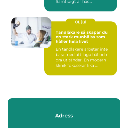
Samtidigt är häc...
01. jul
Tandläkare så skapar du
en stark munhälsa som
håller hela livet
En tandläkare arbetar inte
bara med att laga hål och
dra ut tänder. En modern
klinik fokuserar lika ...
Adress