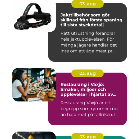
03. aug
Jakttillbehör som gör
skillnad från första spaning
till sista styckdetalj
Rätt utrustning förändrar
hela jaktupplevelsen. För
många jägare handlar det
inte om att äga mest pr...
03. aug
Restaurang i Växjö:
Smaker, miljöer och
upplevelser i hjärtat av
Småland
Restaurang Växjö är ett
begrepp som rymmer mer
än bara mat på tallriken. I...
03. aug