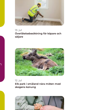
n
13. jul
Överlåtelsebesiktning för köpare och
säljare
m
12. jul
Elk park i småland nära möten med
skogens konung