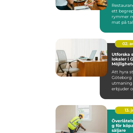
av Småla
Restauran
ett begre
rymmer m
mat på tallr
02. 
Utforska 
lokaler i 
Möjlighet
innovatio
Att hyra st
Göteborg 
utmaning
erbjuder o
möjl...
13. j
Överlåtel
g för köp
säljare