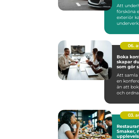
Att under
försköna e
exteriör k
underverk f
06. 
Boka konfe
skapar du
som gör s
Att samla 
en konfer
än att bok
och ordna 
genomtänk
03. 
Restauran
Smaker, m
upplevelse