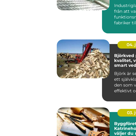
lösning
Industrigl
från att va
funktionsm
fabriker til
tydlig del..
04. j
Björkved 
kvalitet,
smart ve
Björk är s
ett självkl
den som vi
effektivt 
samtidigt
trivsel ...
03. j
Byggföret
Katrineho
väljer du 