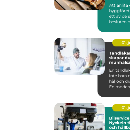
för ditt p
Att anlita 
byggföret
ett av de 
besluten d
ditt he...
01. j
Tandläkare
skapar du
munhälsa
hela livet
En tandläk
inte bara 
hål och dr
En modern
fokuserar li
01. j
Bilservice
Nyckeln ti
och hållb