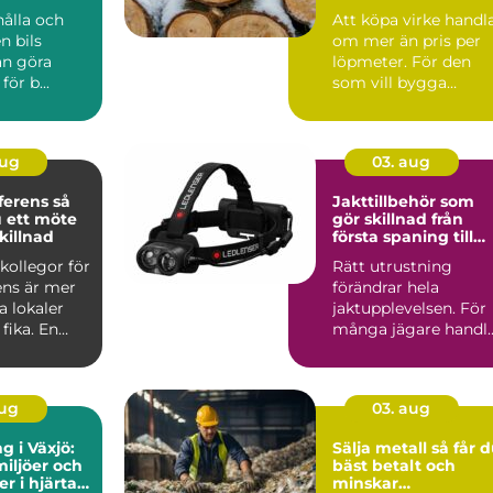
byggprojekt
hålla och
Att köpa virke handl
n bils
om mer än pris per
an göra
löpmeter. För den
ör b...
som vill bygga
hållbart, snyggt och
funk...
aug
03. aug
rens så
Jakttillbehör som
 ett möte
gör skillnad från
killnad
första spaning till
sista styckdetalj
kollegor för
Rätt utrustning
ens är mer
förändrar hela
a lokaler
jaktupplevelsen. För
fika. En
många jägare handl
t konfere...
det inte om att äga
mest pr...
aug
03. aug
g i Växjö:
Sälja metall så får du
iljöer och
bäst betalt och
r i hjärtat
minskar