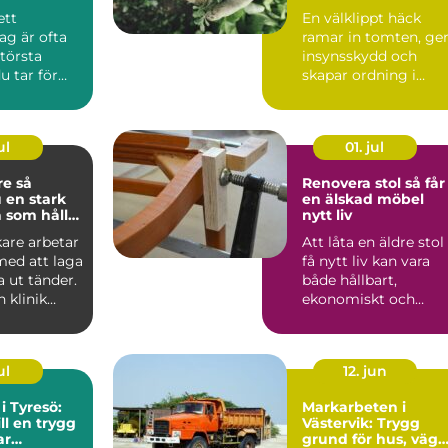
rojekt
bättre hälsa
ett
En välklippt häck
ag är ofta
ramar in tomten, ge
största
insynsskydd och
u tar för
skapar ordning i
trädgården.
Samtidigt är häc...
ul
01. jul
 så
Renovera stol så får
 en stark
en älskad möbel
 som håller
nytt liv
are arbetar
Att låta en äldre stol
med att laga
få nytt liv kan vara
a ut tänder.
både hållbart,
 klinik
ekonomiskt och
ka ...
känslomässigt
värdefullt. ...
ul
12. jun
 i Tyresö:
Markarbeten i
ll en trygg
Västervik: Trygg
ar
grund för hus, väga