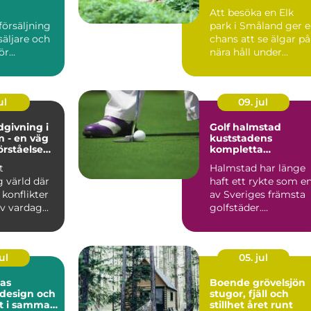
Att besöka en Elk
försäljning
park i Småland ger 
säljare och
chans att se älgar på
r...
nära håll under
trygga och ordnade
for...
ul
09. jul
dgivning i
Golf halmstad
 - en väg
kuststadens
förståelse
kompletta
oni
golfupplevelse
t
Halmstad har länge
g värld där
haft ett rykte som e
 konflikter
av Sveriges främsta
v vardag...
golfstäder.
Kombinationen av
havsnära b...
ul
05. jul
las
Boende grövelsjön
 design och
stugor, fjäll och
t i samma
stillhet året runt