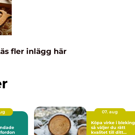
äs fler inlägg här
er
aug
07. aug
Köpa virke i blekin
andade
så väljer du rätt
 fordon
kvalitet till ditt