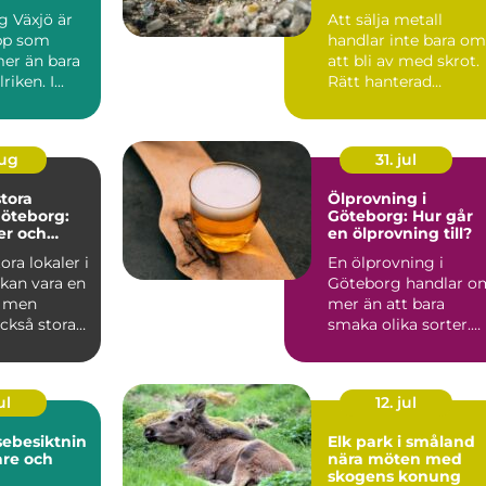
nd
klimatavtrycket
g Växjö är
Att sälja metall
pp som
handlar inte bara om
er än bara
att bli av med skrot.
iken. I...
Rätt hanterad
metallskrot kan bli e
vär...
aug
31. jul
stora
Ölprovning i
Göteborg:
Göteborg: Hur går
er och
en ölprovning till?
n
ora lokaler i
En ölprovning i
kan vara en
Göteborg handlar o
 men
mer än att bara
ckså stora
smaka olika sorter.
Många s...
ul
12. jul
sebesiktnin
Elk park i småland
are och
nära möten med
skogens konung