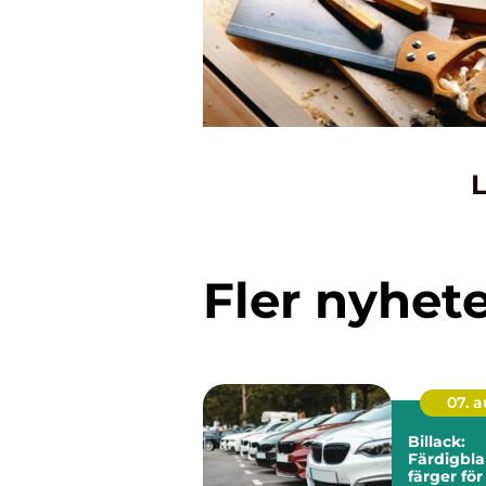
L
Fler nyhet
07. 
Billack:
Färdigbl
färger för