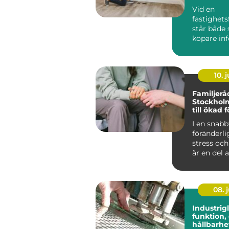
Vid en
fastighets
står både 
köpare infö
10. j
Familjerå
Stockholm
till ökad 
och harm
I en snabb
föränderli
stress och
är en del a
08. j
Industrig
funktion,
hållbarhe