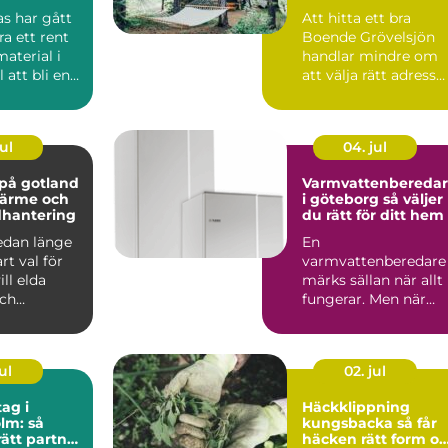
as har gått
Att hitta ett bra
ra ett rent
Boende Grövelsjön
aterial i
handlar mindre om
l att bli en
att välja rätt adress
.
och mer om att välj
vil...
ul
04. jul
på gotland
Varmvattenbereda
 värme och
i göteborg så väljer
dhantering
du rätt för ditt hem
edan länge
En
art val för
varmvattenberedare
ll elda
märks sällan när allt
och
fungerar. Men när
 skapa
duschen plötsligt bli
kall eller elrä...
ul
02. jul
ag i
Häckklippning
lm: så
kungsbacka så får
rätt partner
häcken rätt form o